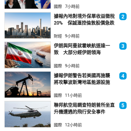
國際
7小時前
據報內地對境外保單收益徵稅
2
20% 保誠滙控倫敦股價急跌
財經
9小時前
伊朗與阿曼就霍峽航道達一
3
致 大部分經伊朗領海
國際
9小時前
據報伊朗警告若美國再施襲
4
將攻擊波斯灣地區能源設施
國際
11小時前
聯邦航空局調查特朗普所坐直
5
升機遭遇的飛行安全事件
國際
12小時前