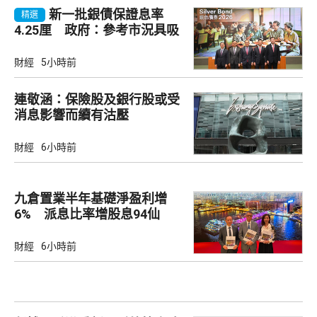
新一批銀債保證息率
精選
4.25厘 政府：參考市況具吸
引力
財經
5小時前
連敬涵：保險股及銀行股或受
消息影響而續有沽壓
財經
6小時前
九倉置業半年基礎淨盈利增
6% 派息比率增股息94仙
財經
6小時前