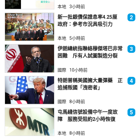
本地
3小時前
新一批銀債保證息率4.25厘
2
政府：參考市況具吸引力
本地
5小時前
伊朗總統指聯絡穆傑塔巴非常
3
困難 斥有人試圖製造分裂
國際
10小時前
特朗普稱美國擁大量彈藥 正
4
追捕叛國「洩密者」
國際
8小時前
屯馬綫信號設備中午一度故
5
障 服務受阻約2小時恢復
本地
8小時前