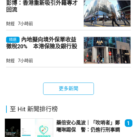
彭博：香港重新吸引外籍專才
回流
財經
7小時前
內地擬向境外保單收益
精選
徵稅20% 本港保險及銀行股
承壓
財經
7小時前
更多新聞
至 Hit 新聞排行榜
藥倍安心風波｜「吹哨者」鄭
1
曦琳踢保 警：仍進行刑事調
查