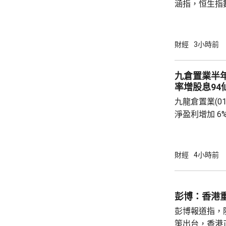
涵指，恒生指
重磅藍籌騰訊(0
(09988.HK
滙豐(00005
財經
3小時前
1%。他相信
20%，將對
九倉置業半
險公司的內地
率增股息94
果消息再進一
九龍倉置業(01
股...
淨盈利增加 6
開支減少。若
35.47億元
24.06億元。 九倉置業表示，到今年底綜合負
財經
4小時前
債淨額將減少
至約11%。
決定自2026
彭博：香港
點，由65%調升
彭博報道指，
策出台，香港