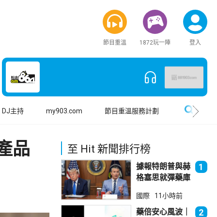
節目重溫
1872玩一陣
登入
搜尋
DJ主持
my903.com
節目重溫服務計劃
產品
至 Hit 新聞排行榜
據報特朗普與赫
1
格塞思就彈藥庫
存問題爭執
國際
11小時前
藥倍安心風波｜
2