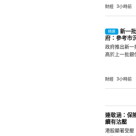
帶動股市和債
財經
3小時前
的銀債更有吸
遍約3厘，保證
引。他指，近
新一批
精選
年超過30萬
府：參考市
多，建議市民可考
政府推出新一批
高於上一批銀債
目標發行額50
每人最高配發
100手債券；
財經
3小時前
之前出生、年
至9月4日接受
符合認購資格
額上調至最多550億元
連敬涵：保
局長...
續有沽壓
港股顯著受壓