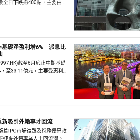
數全日下跌逾400點，主要由於
0700.HK)、阿里巴巴
)下跌逾2%，同時友邦(01299.HK)及
.HK)受消息影響，亦分別跌逾6%及
，內地擬向境外保單收益徵稅
內地客來港投保有負面影響，令保
年基礎淨盈利增6% 派息比
客相關業務增長有困難，提醒如
仙
步惡化，會繼續為保險股及銀行
997.HK)截至6月底止中期基礎
%，至33.11億元，主要受惠利息
計入投資物業重估減值淨額
，虧損1.76億元，去年同期是盈利
至約200億元，預計負債率將降
考慮到目前盈利基礎及債務狀況，
年起將派息比率提高 25個百分
重新吸引外籍專才回流
至 90%，並持續檢討。第...
隨着IPO市場復甦及稅務優惠政
正迎來外籍專業人士回流潮。官