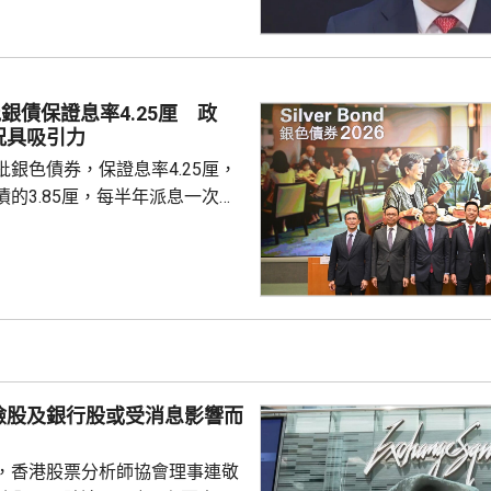
市波動，令風險較低及收益穩定
引力。現時市場定期存款利率普
息率4.25厘的水平合理且吸
年銀色債券的認購反應熱烈，每
銀債保證息率4.25厘 政
人參與，預料今次認購人數會更
況具吸引力
慮購買20...
銀色債券，保證息率4.25厘，
的3.85厘，每半年派息一次。
0億元，每手1萬元，年期3年。
金額100萬元，即最多獲配發
持有有效香港身份證、1967年或
屆60歲或以上的人士，本月21日
認購。政府預估，約有247萬人
，會視乎認購反應，將目標發行
。。 財經事務及庫務局
險股及銀行股或受消息影響而
，香港股票分析師協會理事連敬