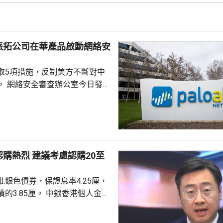
派拓公司在華產品啟動網絡安
取5項措施，反制美方不斷對中
， 網絡安全審查辦公室今日發公
全公司、派拓（Palo Alto
s）在華銷售產品啟動網絡安全審查。
障關鍵信息基礎設施安全穩定運
安全風險隱患，維護國家安全，
全法》及《網絡安全法》，對派
議考慮認購20至
查。 商務部昨日宣布對
反制措施，包括加強無人機相關
銀色債券，保證息率4.25厘，
...
厘。 中銀香港個人金融
周國昌表示，地緣政治局勢持
、企業盈利及通脹形勢不穩定，