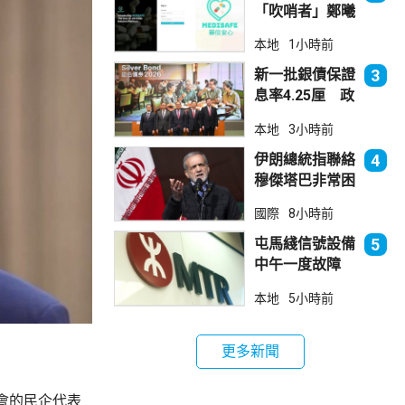
「吹哨者」鄭曦
琳踢保 警：仍
本地
1小時前
進行刑事調查
新一批銀債保證
3
息率4.25厘 政
府：參考市況具
本地
3小時前
吸引力
伊朗總統指聯絡
4
穆傑塔巴非常困
難 斥有人試圖
國際
8小時前
製造分裂
屯馬綫信號設備
5
中午一度故障
服務受阻約2小
本地
5小時前
時恢復
更多新聞
會的民企代表