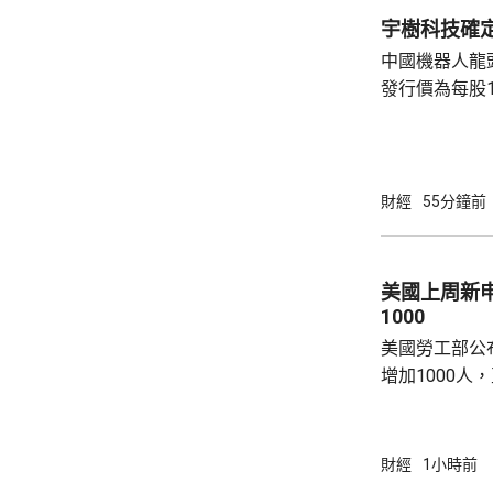
宇樹科技確定
中國機器人龍
發行價為每股1
元。網上及網
為下周三。 宇樹科技今次IPO採用戰略配售、
網下發行與網
開發行新股4
財經
55分鐘前
總股本比例為1
萬股，網下初
戰略配售數量
美國上周新
樹科技總股本..
1000
美國勞工部公
增加1000人
20.2萬人；前
反映實況的四
19.8萬。
財經
1小時前