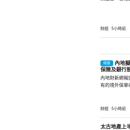
方數據顯示，
量，達到5年
批簽證數量更按
高。 報道引述27歲的法國量化工程師Theo
財經
5小時前
Bertran
多、生活節奏
較高，但「最
「未來幾年最值得
內地
精選
保險及銀行
內地財新網報
有的境外保單
香港保單的分
指，北京及杭
施未普遍推行
財經
5小時前
報道引述稅務
士指出，現時
太古地產上
保單分紅，以