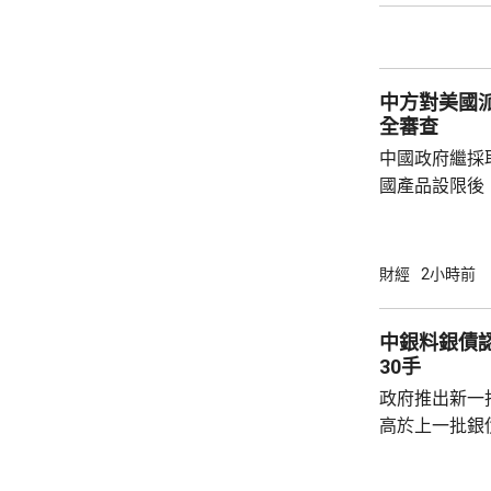
中方對美國
全審查
中國政府繼採
國產品設限後
告，對美國網絡安
Network
公告指，為保
財經
2小時前
行，防範網絡
依據《國家安
中銀料銀債認購熱烈 建
拓產品實施網絡安全審
30手
美國採取5項
政府推出新一批
兩用物項對出口管
高於上一批銀債的3.85
產品部總經理
續，經濟數據