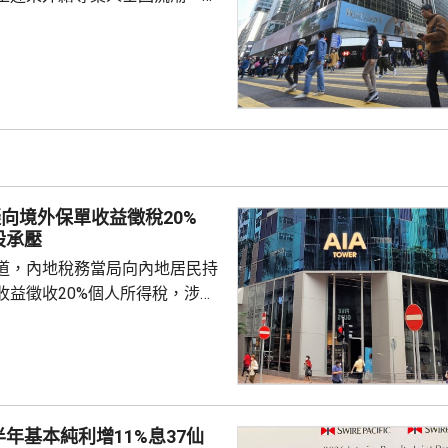
去年外籍人士就業簽證獲批數
前的2倍多，金融服務業外國人獲
年增長17%，創2022年以來新
d表示，他去年返港，指香港職業機會
快，而且稅率低，雖然生活成本
終還是更划算」，認為香港是
發...
擬向境外保單收益徵稅20%
股承壓
道，內地稅務當局向內地居民持
收益徵收20%個人所得稅，涉及
紅及預繳保費利息等收益。報道
州已有初步執法個案，但目前措
，具體適用範圍有待官方說明。
律師、商業銀行及香港保險業人
被納入徵稅範圍的主要包括香港
半年基本純利增11%息37仙
及預繳保費所產生的利息收益，