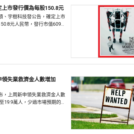
上市發行價為每股150.8元
頭、宇樹科技發公告，確定上市
50.8元人民幣，發行市值609億
下申購日為下周一，繳款截止日
上發行相結合的方式進行，擬公
040多萬股，擬發行數量佔發行後
0%。網上初始發行數量為647
始發行數量為2580多萬股，初始
約為809萬股。發行完成後，宇
申領失業救濟金人數增加
.
布，上周新申領失業救濟金人數
，至19.9萬人，少過市場預期的
值經修訂後增至19.8萬人。 更能
周平均數就減少4500人，至逾