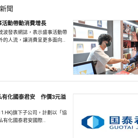
新聞
事活動帶動消費增長
茂波發表網誌，表示盛事活動帶
外的人流，讓消費呈更多面向的
德體育園舉行的「香港足球盛
夏季巡迴賽」，三場球賽共吸引
眾入場，門票收入預計超過1.8
附近的食肆指期間的生意增長了
商戶也推出票尾優惠、餐飲折扣
奇謀拓展商機。 陳茂波表
年，約有175萬旅客參與超過
私有化國泰君安 作價3元溢
，為香港帶來約58億...
611.HK)旗下子公司，計劃以「協
私有化國泰君安國際
HK)。公告指，國泰海通金控將按每股
格，收購持有的國泰君安國際全