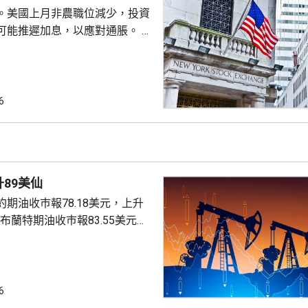
詐抵押貸款為由，解除庫...
。美國上月非農職位減少，投資
可能推遲加息，以應對通脹。 道
數收巿報54036點，上升151
6
上升3%及3.6%。
89美仙
期油收巿報78.18美元，上升
。
6