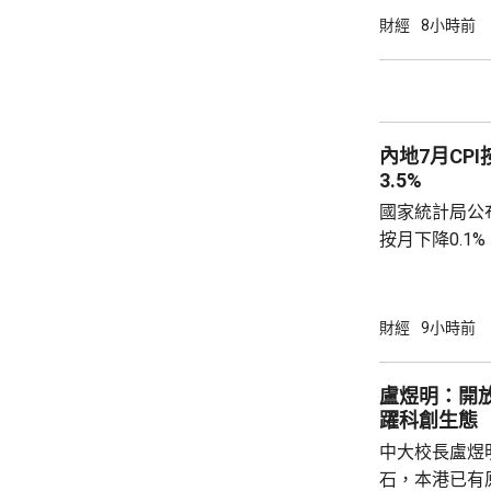
部剩餘普通股
財經
8小時前
日，國泰海通
通過相關資本運作方案。
君安國際總股本
控持股約73.
內地7月CPI
需對價約為75億
3.5%
國家統計局公布
按月下降0.1
源價格的核心C
0.9%。工業
下降0.7%，
財經
9小時前
0.6個百分點。 國統局表示，CPI按季降幅
窄，按年溫和
盧煜明：開
動，令國內汽油
躍科創生態
到輸入性因素和
中大校長盧煜
石，本港已有