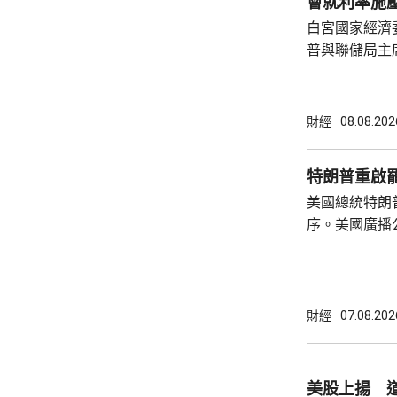
會就利率施
白宮國家經濟
普與聯儲局主
朗普尊重聯儲
沃什施壓。哈
什和特朗普長
財經
08.08.202
論經濟。 報
互動，因此特
特朗普重啟
見，令外界質
美國總統特朗
策。不過日程
序。美國廣播
或會談，只是
道，白宮副幕
會，...
由相信她在按
為相關行為構
事的誠信產生
財經
07.08.202
的理事職位，
庫克的律師發
何正當理由可以解
美股上揚 道