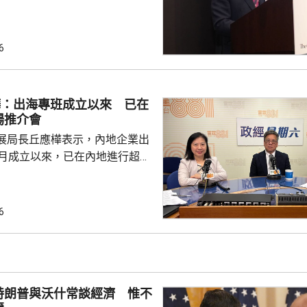
所有採用本港專利的企業提供稅
將本港原授專利開放大灣區城市
有更多人來港申請專利，活躍本
6
生態，但人口少，市場細，難以
業，必須依賴其他市場，例如大
樺：出海專班成立以來 已在
專利權方面弱點。盧煜明表示，
場推介會
都帶來的機遇，已向政府提...
展局長丘應樺表示，內地企業出
0月成立以來，已在內地進行超過
，包括在北京、上海及山東等地，
參與；行政長官李家超出訪中亞
內地及香港企業隨團，簽訂96份
6
近17億元投資額。 丘應樺
，當局協助企業「出海」時，會
進來」，鼓勵在香港先成立地區
並在香港作籌融資，相信對香港
特朗普與沃什常談經濟 惟不
，他下周出訪馬來...