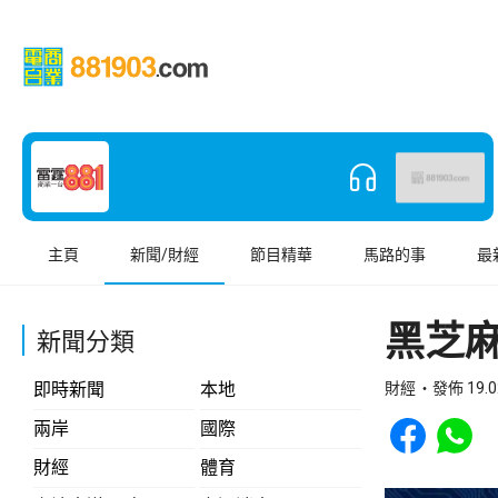
主頁
新聞/財經
節目精華
馬路的事
最
黑芝麻
新聞分類
即時新聞
本地
財經
發佈 19.0
Share to Face
Share t
兩岸
國際
財經
體育