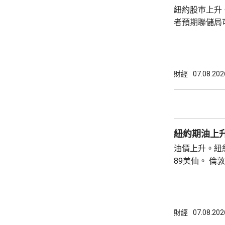
8月底亦曾以欺
紐約股巿上升
者預期聯儲局
瓊斯工業平均指
點。 納斯達克指數收巿報26690點，上升342
點。 標普五百指數創新高，收巿報7757點，
上升47點。 總計整個星期，納指上升5.2%。
財經
07.08.202
道指及標指分別
紐約期油上升
油價上升。紐約
89美仙。 倫敦布蘭特期油收巿報83.55美元，
上升1.06美元
財經
07.08.202