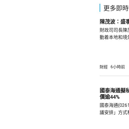
更多即時
陳茂波：盛
財政司司長陳
動着本地和境
聯動，近日啟
會」和「奧迪
超過12萬名觀
億元，有啟德
財經
6小時前
約兩成，不少
和免費泊車，各出
示，今年上半
國泰海通擬
130項盛事活動
價逾44%
國泰海通(02
議安排」方式
(01788.
3港元現金價