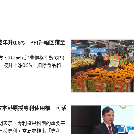
，以實現後者私有化退市。同
亦在上交所公告，董事會已審議
 據聯交所資料，國泰
為95.3億股，其中國泰海通金
9%。按此計算，收購剩餘股權所
按年升0.5% PPI升幅回落至
港元...
，7月居民消費價格指數(CPI)
%，按升上漲0.5%，扣除食品和能
PI按月上漲0.3%，按年上漲
生產者出廠價格指數（PPI）按月
按年上漲3.5%，漲幅比上月回落
收
上漲，主要是國際市場價格波
放本港原授專利使用權 可活
價格下降10.7%；而PPI則受
季節性因素影響，國內相關...
明表示，專利權是科創的重要基
原授專利，當局亦推出「專利