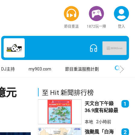
節目重溫
1872玩一陣
登入
搜尋
DJ主持
my903.com
節目重溫服務計劃
億元
至 Hit 新聞排行榜
天文台下午錄
1
36.9度有紀錄最
高溫 上水39.8
本地
2小時前
度境內最高
強颱風「白海
2