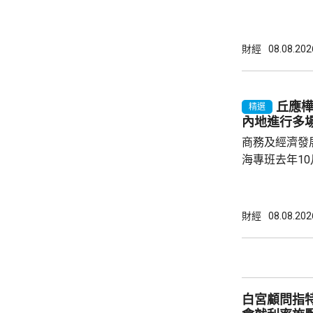
盒」安排，向
務優惠，若能
使用，相信會
財經
08.08.202
港創科生態。 盧煜明在一個電視節目表示，本
港有良好科研
產出獨角獸企
丘應
精選
灣區，及解決
內地進行多
中大亦將把握北
商務及經濟發
海專班去年1
10場推介會
有幾千間企業
時，亦已帶同
財經
08.08.202
合作備忘錄，達至
在本台節目指
先將企業「引
總部或公司，
白宮顧問指
整體經濟有幫助