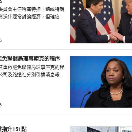
壓
委員會主任哈塞特指，總統特朗
席沃什經常討論經濟，但確信特
局的獨立性，不會就利率決定向
塞特接受彭博電視訪問時指，沃
期以來關係非常密切，一直會討
6
道指，以往總統與聯儲局主席較少
朗普與沃什不時通電話屬不常
罷免聯儲局理事庫克的程序
疑特朗普可能試圖影響聯儲局決
普重啟罷免聯儲局理事庫克的程
顯示，沃什6月沒與特朗普通話
公司及路透社分別引述消息報
與財長貝森特進行三次早餐
僚長周三去信庫克，稱有充分理
揭貸款協議中作出虛假陳述，認
成疏忽，令人對她出任聯儲局理
質疑，因此特朗普正考慮撒銷她
6
要求她在21日內提交書面回覆。
聲明否認指控，強調白宮沒有任
除庫克的職務。 特朗普去年
指升151點