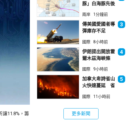
豚」白海豚先後
兩次登陸浙江
兩岸
1分鐘前
正移入內陸並減
弱
傳美國愛國者導
3
彈庫存不足
1700枚 副防
國際
8小時前
長促加快生產武
器
伊朗提出開放霍
4
爾木茲海峽條
件 包括撤軍及
國際
9小時前
賠償等
加拿大卑詩省山
5
火快速蔓延 省
長宣布進入緊急
國際
11小時前
狀態
更多新聞
折讓11.8%，籌