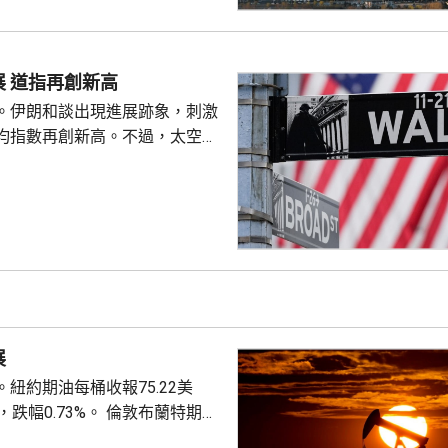
指，目前被徵稅的案例沒有明確
場一般認為的大額保單才被徵
於地方稅務當局接觸和處理數據
美股個別發展 道指再創新高
單退出和有退出收益，而當地稅
。伊朗和談出現進展跡象，刺激
理能力，就會徵稅。 受消息...
均指數再創新高。不過，太空探
aceX)同超微半導體(AMD)公布
股價分別下挫一成三及7%，拖
報54349點，升
723點，跌12點。
展
紐約期油每桶收報75.22美
.73%。 倫敦布蘭特期油
元，升9美仙，升幅0.11%。