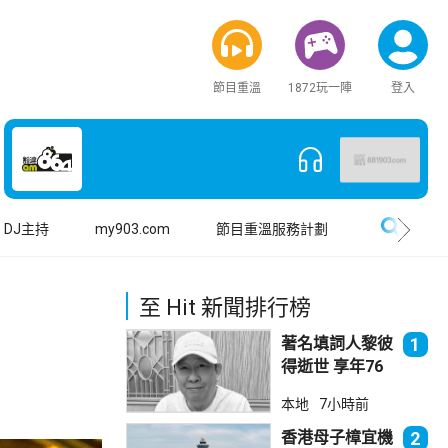
節目重溫
1872玩一陣
登入
搜尋
DJ主持
my903.com
節目重溫服務計劃
至 Hit 新聞排行榜
著名填詞人黎彼
1
得逝世 享年76
歲
本地
7小時前
香港母子樟宜機
2