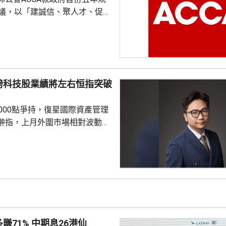
建議，以「建誠信、聚人才、促轉
涵蓋會計專業發展、人工智能應
度銜接、北部都會區產業布局、
定位、綠色經濟擴容及財會專業
監管沙盒，建議特區政府牽頭設
磅科技股業績將左右恒指突破
小組，聯同其他專業組織共同制
及財務管理AI應用通則」，並同
000點爭持，復星國際資產管理
業服務監管沙盒...
翀指，上月外圍市場相對波動，
擁擠，尤其硬件股出現較大調
市場氣氛有顯著改善。市場持續
的公司，加上上游硬件股已炒作
金開始轉向關注AI應用方面有突
。李曉翀認為，恒指成分股中此
剔除金融及公用股後，剩餘股份
的爆發潛力較大，若下一階段有更
賺71% 中期息26港仙
恒指，將有助整體表現...