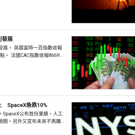
別發展
時一百指數收報
數收報8669
SpaceX急跌10%
SpaceX公布首份業績，人工
預期，另外又宣布未來不再購買
aceX股價急跌10%，AMD亦跌