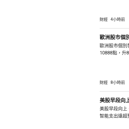
財經
4小時前
歐洲股市個
歐洲股市個別發展。 英國富
10888點，升8點。 法國CAC指
點，升2點。 德國DAX指數收報26126點，跌
76點。
財經
8小時前
美股早段向上 
美股早段向上。
智能支出遠超
AMD晶片。Sp