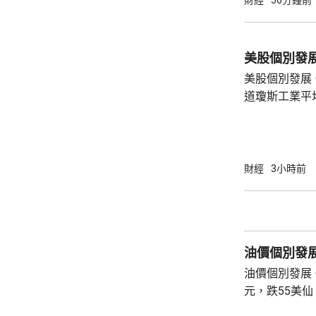
述保險業人士
標準，並非市
稅，可能取決
的效率；若保
美股個別發展
務局又有數據處
道瓊斯工業平
索技術公司(Sp
季度業績後，
累納斯達克指數回落。 道指收
263點。 納指收報26363點，跌221點。 標普
財經
3小時前
五百指數收報7
油價個別發
油價個別發展。
元，跌55美仙，跌幅0
收報79.45美