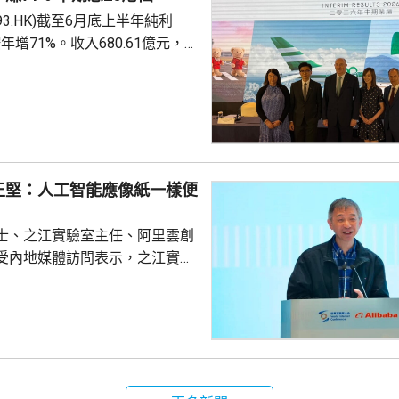
93.HK)截至6月底上半年純利
按年增71%。收入680.61億元，
%。派中期息每股26港仙，按年多
上半年國泰航空運載乘客共1600萬
載客約8.84萬人次，按年增加
泰指，核心的旅遊需求持續強健，
，加上第二季中東局勢促使旅客
王堅：人工智能應像紙一樣便
令途經香港的...
士、之江實驗室主任、阿里雲創
受內地媒體訪問表示，之江實驗
來，始終聚焦智能計算，而計算
做好人工智能。他指出，人工智
創新的重要內容，更改變原有科
，之江實驗室正探索智能計算對
當前矽谷圍繞開源
強調，開源對人工智能而言「不