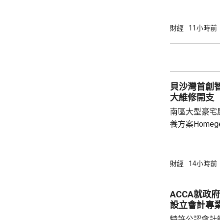
4%。不過中
銷了有關跌幅。 道瓊斯工業平均指數報54
點，升488點。 標普500指數報7783點，
財經
11小時前
點。 納斯
貝沙灣首創
大維修開支
南區大型豪宅
養方案Home
管理取代傳統
10.57億元
成為全港首個採
財經
14小時前
於2004至2
2022年建議
ACCA就政
面對龐大開支
設立會計專業
覽館前行政總
特許公認會計