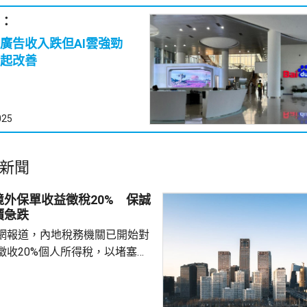
：
廣告收入跌但AI雲強勁
起改善
025
新聞
外保單收益徵稅20% 保誠
價急跌
網報道，內地稅務機關已開始對
徵收20%個人所得稅，以堵塞以
。報道引述稅務律師和香港保險
京和杭州已有徵稅案例，徵稅對
益和預繳保費利息收益。報道引