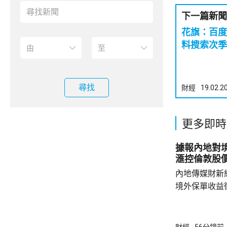
下一篇新聞
花旗：百度
料搜索次季
尋找
財經
19.02.2
更多即時
據報內地對境
滙控倫敦股
內地傳媒財新
境外保單收益
往的監管漏洞
業人士指，北
象包括分紅收
財經
56分鐘前