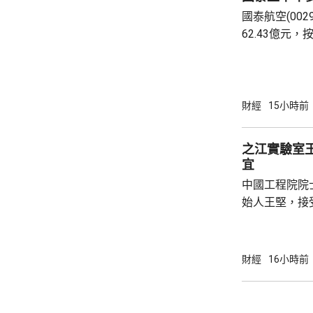
國泰航空(002
62.43億元，
按年增25.3
派30%。 上半年客運收益為432.03億元，按年
增26.3%。
人次，平均每日
財經
15小時前
17.5%。國
帶動收益增加
之江實驗室
轉用其他樞紐，
宜
中國工程院院
始人王堅，接
室設立近9年
的發展是為了
能不僅是科技
財經
16小時前
技創新的邏輯
科技創新範式的影響。 針對
的分歧，王堅