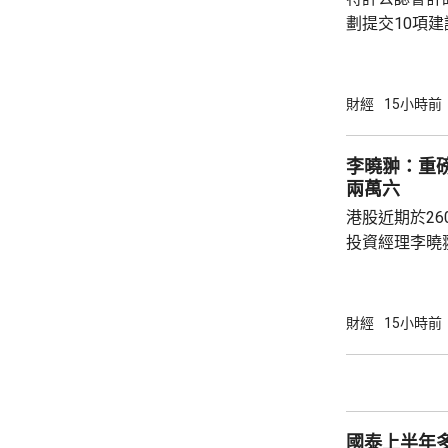
歷時3年研究...
劃提交10項
型」為主題，
用、大灣區制
國際金融中心
財經
15小時前
人才培育。 公會建議，設立「會計專業AI應用
通則」及雙軌
李曉翀：重
立跨部門工作
兩萬六
定「會計專業
港股近期於26
步設立「科技專
投資經理李曉
亞洲市況一度
整，其後整體
尋找估值較平
財經
15小時前
一段時間，資
破的傳統企業
類公司較多，
在AI應用上
國泰上半年多
多科技股獲納入