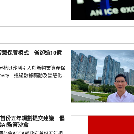
東局勢緩和帶來的樂觀情緒，抵
574
升46
達克指數報26675點，升90點。
智慧保養模式 省卻逾10億
屋苑貝沙灣引入創新物業資產保
gevity，透過數據驅動及智慧化
大維修，為業主省卻總預算高達
、平均每戶38萬元的大維修支出，
用此模式的住宅屋苑。 貝沙灣
008年間入伙，屋苑管理公司於
自2033年起分階段進行大維修。
府首份五年規劃提交建議 倡
及工程風險，業主之一、亞洲博
AI監管沙盒
裁哈永安獲推選成立專責小組，
師公會ACCA就政府首份五年規