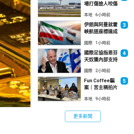
場打傷途人咬傷
警員 被新加坡
本地
6小時前
法院判囚
伊朗與阿曼就霍
3
峽航道座標達成
一致 新航道大
國際
1小時前
部分途經伊朗領
海
國際足協指恩芬
4
天奴獲內部支持
留任主席
國際
2小時前
Fun Coffee騙
5
案｜苦主稱拍片
後遭遊說投資
本地
9小時前
立法會議員倡加
強保障
更多新聞