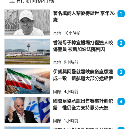
至 Hit 新聞排行榜
著名填詞人黎彼得逝世 享年76
1
歲
本地
10小時前
香港母子樟宜機場打傷途人咬
2
傷警員 被新加坡法院判囚
本地
9小時前
伊朗與阿曼就霍峽航道座標達
3
成一致 新航道大部分途經伊
朗領海
國際
4小時前
國際足協承認出售賽事計劃犯
4
錯 惟仍全力支持恩芬天奴
國際
1小時前