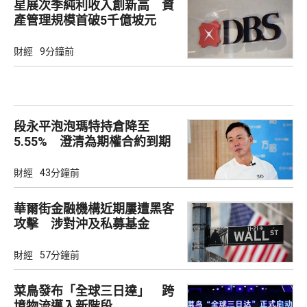
星展次季純利收入創新高 資
產管理規模首破5千億坡元
財經
9分鐘前
段永平泡泡瑪特持倉降至
5.55% 澄清為期權合約到期
財經
43分鐘前
華爾街金融機構近期屢遭黑客
攻擊 涉對沖及私募基金
財經
57分鐘前
菜鳥發布「全球三日達」 跨
境物流邁入新階段