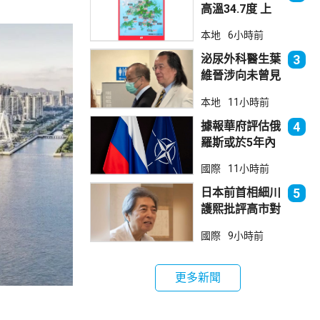
高溫34.7度 上
水38.5度
本地
6小時前
泌尿外科醫生葉
3
維晉涉向未曾見
面病人開藥 醫
本地
11小時前
委會繼續聆訊
據報華府評估俄
4
羅斯或於5年內
發動攻擊 測試
國際
11小時前
北約集體防禦
日本前首相細川
5
護熙批評高市對
華等政策
國際
9小時前
更多新聞