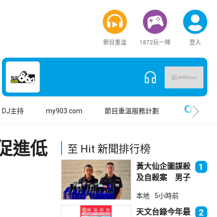
節目重溫
1872玩一陣
登入
搜尋
DJ主持
my903.com
節目重溫服務計劃
促進低
至 Hit 新聞排行榜
黃大仙企圖謀殺
1
及自殺案 男子
斬傷樓上街坊後
本地
5小時前
墮樓亡
天文台錄今年最
2