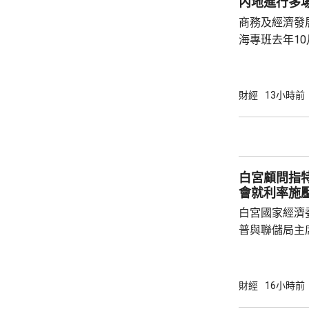
內地進行多
中大亦將把握北
商務及經濟發
海專班去年1
10場推介會
有幾千間企業
時，亦已帶同
財經
13小時前
合作備忘錄，達至
在本台節目指
先將企業「引
總部或公司，
白宮顧問指
整體經濟有幫助
會就利率施
白宮國家經濟
普與聯儲局主
朗普尊重聯儲
沃什施壓。哈
什和特朗普長
財經
16小時前
論經濟。 報