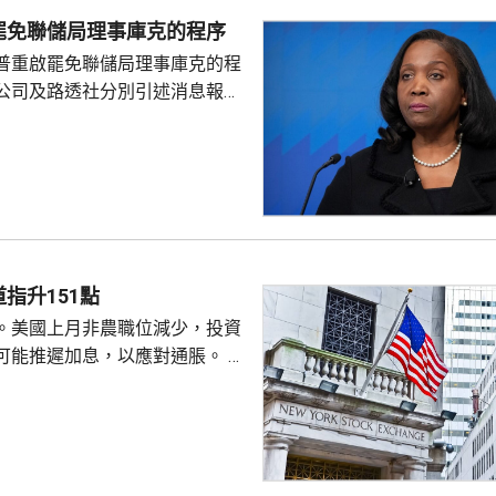
朗普與沃什不時通電話屬不常
罷免聯儲局理事庫克的程序
疑特朗普可能試圖影響聯儲局決
普重啟罷免聯儲局理事庫克的程
顯示，沃什6月沒與特朗普通話
公司及路透社分別引述消息報
與財長貝森特進行三次早餐
僚長周三去信庫克，稱有充分理
揭貸款協議中作出虛假陳述，認
成疏忽，令人對她出任聯儲局理
質疑，因此特朗普正考慮撒銷她
要求她在21日內提交書面回覆。
聲明否認指控，強調白宮沒有任
除庫克的職務。 特朗普去年
指升151點
詐抵押貸款為由，解除庫...
。美國上月非農職位減少，投資
可能推遲加息，以應對通脹。 道
數收巿報54036點，上升151
上升3%及3.6%。