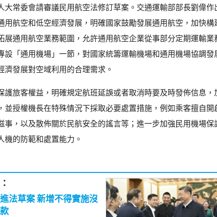
人大常委會請審議民用航空法修訂草案。交通運輸部部長劉偉作
通用航空和低空經濟發展，明確國家鼓勵發展通用航空，加快構
拓展通用航空業務範圍，允許通用航空企業從事部分定期運輸業
專設「通用機場」一節，對國家統籌運輸機場和通用機場協調發
經濟發展對空域利用的合理需求。
保護旅客權益，明確規定航班延誤或者取消時要及時發佈信息，
，並授權機長在特殊情況下採取必要處置措施，例如乘客擅自開
滋事，以及散佈關於民航安全的謠言等；進一步加強民用機場保
人機的防範和處置能力。
：
 新增不得實施沒
款