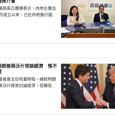
場推介會
都帶來的機遇，已向政府提...
展局長丘應樺表示，內地企業出
0月成立以來，已在內地進行超過
，包括在北京、上海及山東等地，
參與；行政長官李家超出訪中亞
內地及香港企業隨團，簽訂96份
近17億元投資額。 丘應樺
，當局協助企業「出海」時，會
進來」，鼓勵在香港先成立地區
並在香港作籌融資，相信對香港
特朗普與沃什常談經濟 惟不
，他下周出訪馬來...
壓
委員會主任哈塞特指，總統特朗
席沃什經常討論經濟，但確信特
局的獨立性，不會就利率決定向
塞特接受彭博電視訪問時指，沃
期以來關係非常密切，一直會討
道指，以往總統與聯儲局主席較少