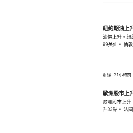
紐約期油上升
油價上升。紐約
89美仙。 倫敦布蘭特期油收巿報83.55美元，
上升1.06美元
財經
21小時前
歐洲股巿上
歐洲股巿上升。 英國股巿收巿報10901
升33點。 法國股巿收巿報8714點，上升15
點。 德國