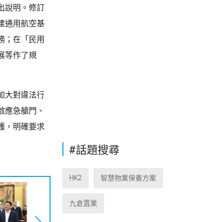
出說明。修訂
建通用航空基
務；在「民用
展等作了規
加大對違法行
啟應急艙門、
護，明確要求
#話題搜尋
HK2
智慧物業保養方案
九倉置業