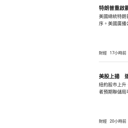
互動，因此特
特朗普重啟
見，令外界質
美國總統特朗
策。不過日程
序。美國廣播
或會談，只是
道，白宮副幕
會，...
由相信她在按
為相關行為構
事的誠信產生
財經
17小時前
的理事職位，
庫克的律師發
何正當理由可以解
美股上揚 道
8月底亦曾以欺
紐約股巿上升
者預期聯儲局
瓊斯工業平均指
點。 納斯達克指數收巿報26690點，上升342
點。 標普五百指數創新高，收巿報7757點，
上升47點。 總計整個星期，納指上升5.2%。
財經
20小時前
道指及標指分別