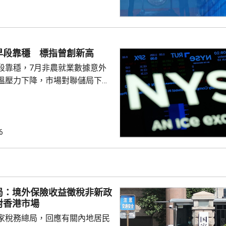
早段靠穩 標指曾創新高
段靠穩，7月非農就業數據意外
溫壓力下降，市場對聯儲局下月
緒消退，三大主要指數全線向
0指數更一度創下歷史新高，國債
00指數報7737
6
局：境外保險收益徵稅非新政
對香港市場
家稅務總局，回應有關內地居民