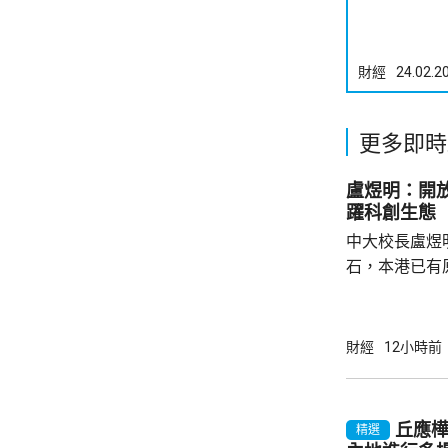
財經
24.02.2
更多即時
盧煜明：開
躍科創生態
中大校長盧煜
石，本港已有
盒」安排，向
務優惠，若能
使用，相信會
財經
12小時前
港創科生態。 盧煜明在一個電視節目表示，本
港有良好科研
產出獨角獸企
丘應
精選
灣區，及解決