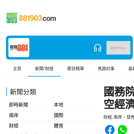
主頁
新聞/財經
節目精華
馬路的事
最
國務
新聞分類
空經
即時新聞
本地
兩岸
國際
財經, 兩岸
發佈 
Share to Face
Share t
財經
體育