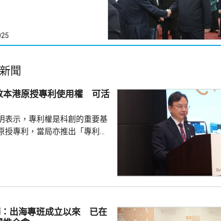
025
新聞
放本港原授專利使用權 可活
明表示，專利權是科創的重要基
原授專利，當局亦推出「專利
所有採用本港專利的企業提供稅
將本港原授專利開放大灣區城市
有更多人來港申請專利，活躍本
生態，但人口少，市場細，難以
業，必須依賴其他市場，例如大
樺：出海專班成立以來 已在
專利權方面弱點。盧煜明表示，