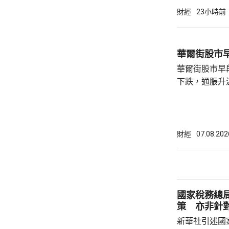
財經
23小時前
華爾街股市
華爾街股市早
下跌，通脹升
加息的恐慌情
上，標普50
孳息率下跌。 道瓊斯工業平均指數最新報
53965點，升80點； 標準普爾5
財經
07.08.202
點，升27點； 納斯達克指數報26600點，升
250點。
國家稅務總
策 亦非針
新華社引述國