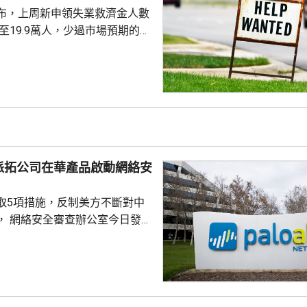
布，上周新申領失業救濟金人數
，至19.9萬人，少過市場預期的
值經修訂後增至19.8萬人。 更能
周平均數就減少4500人，至逾
派拓公司在華產品啟動網絡安
取5項措施，反制美方不斷對中
， 網絡安全審查辦公室今日發公
全公司、派拓（Palo Alto
s）在華銷售產品啟動網絡安全審查。
障關鍵信息基礎設施安全穩定運
安全風險隱患，維護國家安全，
全法》及《網絡安全法》，對派