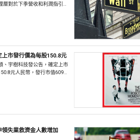
理層對於下季營收和利潤指引未
望，引發對晶片股板塊「增長見
晶片板塊全線受壓，西部數據開
11%。 道瓊斯工業平均
，跌33點； 標準普爾500
； 納斯達克指數報
56點。
上市發行價為每股150.8元
頭、宇樹科技發公告，確定上市
50.8元人民幣，發行市值609億
下申購日為下周一，繳款截止日
上發行相結合的方式進行，擬公
040多萬股，擬發行數量佔發行後
0%。網上初始發行數量為647
始發行數量為2580多萬股，初始
約為809萬股。發行完成後，宇
申領失業救濟金人數增加
.