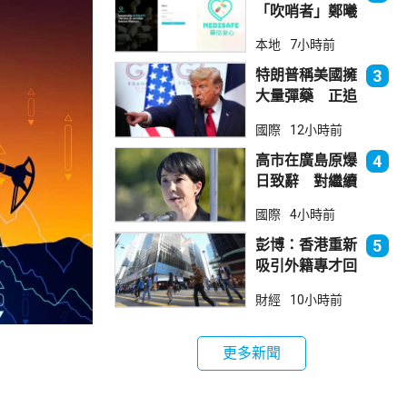
「吹哨者」鄭曦
琳踢保 警：仍
本地
7小時前
進行刑事調查
特朗普稱美國擁
3
大量彈藥 正追
捕叛國「洩密
國際
12小時前
者」
高市在廣島原爆
4
日致辭 對繼續
堅持無核三原則
國際
4小時前
含糊其辭
彭博：香港重新
5
吸引外籍專才回
流
財經
10小時前
更多新聞