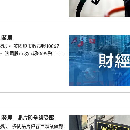
別發展
巿報10867
9點，上
別發展 晶片股全線受壓
發展，多間晶片儲存巨頭業績報