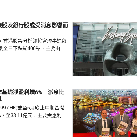
認購。政府預估，約有247萬人
，會視乎認購反應，將目標發行
 財經事務及庫務局局
險股及銀行股或受消息影響而
，香港股票分析師協會理事連敬
數全日下跌逾400點，主要由於
0700.HK)、阿里巴巴
)下跌逾2%，同時友邦(01299.HK)及
.HK)受消息影響，亦分別跌逾6%及
，內地擬向境外保單收益徵稅
內地客來港投保有負面影響，令保
年基礎淨盈利增6% 派息比
客相關業務增長有困難，提醒如
仙
步惡化，會繼續為保險股及銀行
997.HK)截至6月底止中期基礎
%，至33.11億元，主要受惠利息
計入投資物業重估減值淨額
，虧損1.76億元，去年同期是盈利