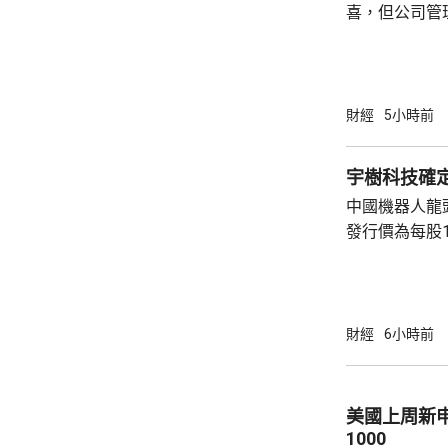
喜，但公司管
能滿足市場期
頂」的恐慌，
市跌14%，閃迪亦下挫
指數最新報54315點
財經
5小時前
指數報7726點，升3點
26418點，升
宇樹科技確定
中國機器人龍
發行價為每股1
元。網上及網
為下周三。 宇樹科技今次IPO採用戰略配售、
網下發行與網
開發行新股4
財經
6小時前
總股本比例為1
萬股，網下初
戰略配售數量
美國上周新
樹科技總股本..
1000