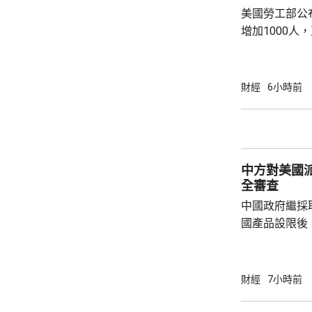
美國勞工部公
增加1000人
20.2萬人；前
反映實況的四
19.8萬。
財經
6小時前
中方對美國
全審查
中國政府繼採
國產品設限後
告，對美國網絡安
Network
公告指，為保
財經
7小時前
行，防範網絡
依據《國家安