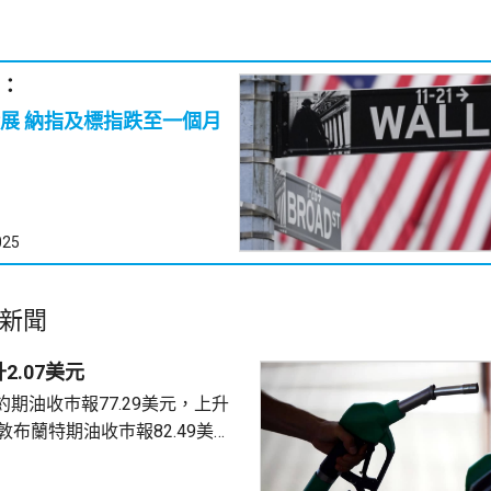
：
至一個月
025
新聞
2.07美元
期油收巿報77.29美元，上升
4美元。