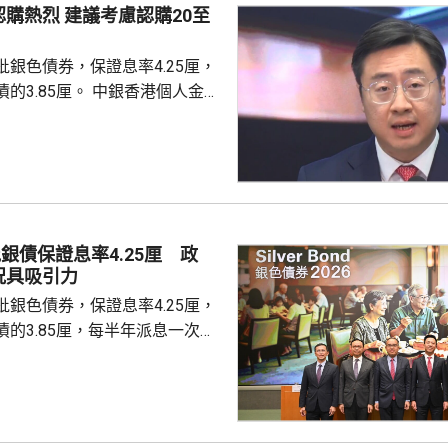
議考慮認購20至
查。 商務部昨日宣布對
反制措施，包括加強無人機相關
銀色債券，保證息率4.25厘，
...
厘。 中銀香港個人金融
周國昌表示，地緣政治局勢持
、企業盈利及通脹形勢不穩定，
市波動，令風險較低及收益穩定
引力。現時市場定期存款利率普
息率4.25厘的水平合理且吸
年銀色債券的認購反應熱烈，每
銀債保證息率4.25厘 政
人參與，預料今次認購人數會更
況具吸引力
慮購買20...
銀色債券，保證息率4.25厘，
的3.85厘，每半年派息一次。
0億元，每手1萬元，年期3年。
金額100萬元，即最多獲配發
持有有效香港身份證、1967年或
屆60歲或以上的人士，本月21日