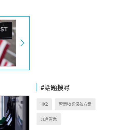
#話題搜尋
HK2
智慧物業保養方案
九倉置業