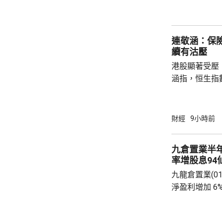
至9月4日接受
符合認購資格
額上調至最多550億元。
連敬涵：保
長許...
續有沽壓
港股顯著受壓
涵指，恒生指
重磅藍籌騰訊(0
(09988.HK
滙豐(00005
財經
9小時前
1%。他相信
20%，將對
九倉置業半
險公司的內地
率增股息94
果消息再進一
九龍倉置業(01
股...
淨盈利增加 6
開支減少。若
35.47億元