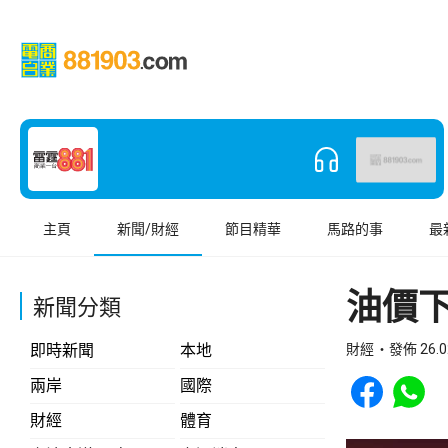
主頁
新聞/財經
節目精華
馬路的事
最
油價
新聞分類
即時新聞
本地
財經
發佈 26.0
Share to Face
Share t
兩岸
國際
財經
體育