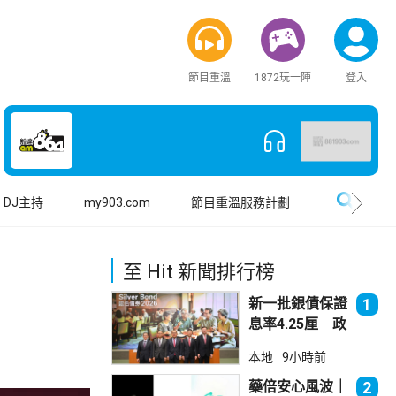
節目重溫
1872玩一陣
登入
搜尋
DJ主持
my903.com
節目重溫服務計劃
至 Hit 新聞排行榜
新一批銀債保證
1
息率4.25厘 政
府：參考市況具
本地
9小時前
吸引力
藥倍安心風波｜
2