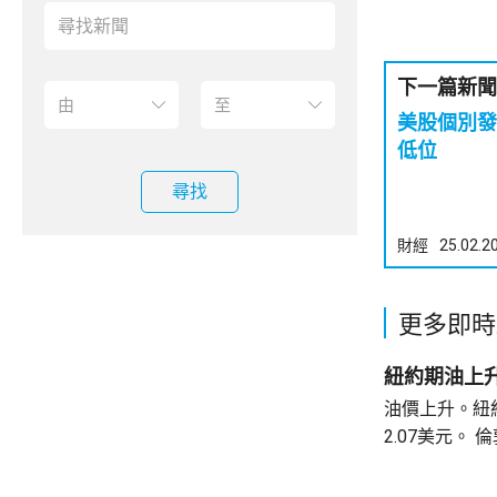
下一篇新聞
美股個別發展 納指及標指跌
低位
尋找
財經
25.02.2
更多即時
紐約期油上升
油價上升。紐約
2.07美元。 倫敦布蘭特期油收巿報82.49美
元，上升3.0