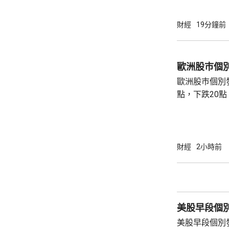
財經
19分鐘前
歐洲股巿個
歐洲股巿個別發展。 英國股巿收
點，下跌20點。 法國股巿收巿報869
升30點。 德國股巿收巿報26140點，上升13
點。
財經
2小時前
美股早段個
美股早段個別