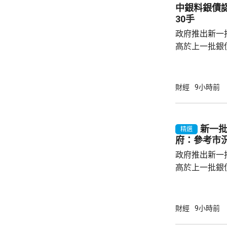
中銀料銀債認購熱烈 建
拓產品實施網絡安全審
30手
美國採取5項
政府推出新一批
兩用物項對出口管
高於上一批銀債的3.85
產品部總經理
續，經濟數據
帶動股市和債
財經
9小時前
的銀債更有吸
遍約3厘，保證
引。他指，近
新一批
精選
年超過30萬
府：參考市
多，建議市民可考
政府推出新一批
高於上一批銀債
目標發行額50
每人最高配發
100手債券；
財經
9小時前
之前出生、年