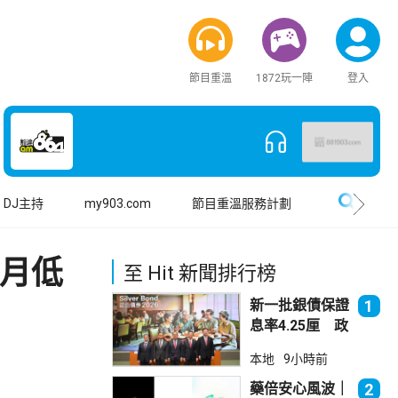
節目重溫
1872玩一陣
登入
搜尋
DJ主持
my903.com
節目重溫服務計劃
個月低
至 Hit 新聞排行榜
新一批銀債保證
1
息率4.25厘 政
府：參考市況具
本地
9小時前
吸引力
藥倍安心風波｜
2