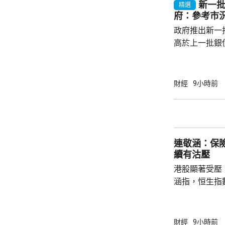
新一批
精選
年超過30萬
府：參考市
多，建議市民可考
政府推出新一批
高於上一批銀債
目標發行額50
每人最高配發
100手債券；
財經
9小時前
之前出生、年
至9月4日接受
符合認購資格
額上調至最多550億元。
連敬涵：保
長許...
續有沽壓
港股顯著受壓
涵指，恒生指
重磅藍籌騰訊(0
(09988.HK
滙豐(00005
財經
9小時前