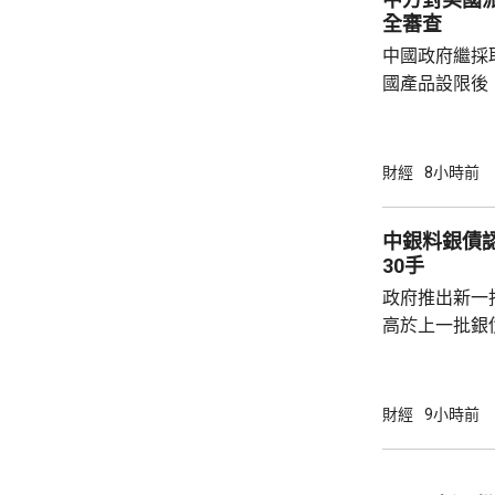
全審查
中國政府繼採
國產品設限後
告，對美國網絡安
Network
公告指，為保
財經
8小時前
行，防範網絡
依據《國家安
中銀料銀債認購熱烈 建
拓產品實施網絡安全審
30手
美國採取5項
政府推出新一批
兩用物項對出口管
高於上一批銀債的3.85
產品部總經理
續，經濟數據
帶動股市和債
財經
9小時前
的銀債更有吸
遍約3厘，保證
引。他指，近