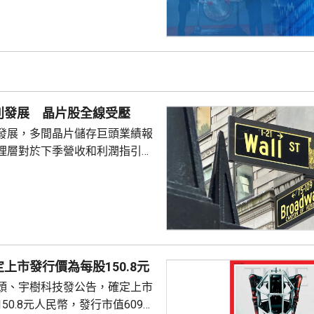
別發展 晶片股全線受壓
發展，多間晶片儲存巨頭業績報
理層對於下季營收和利潤指引未
望，引發對晶片股板塊「增長見
晶片板塊全線受壓，西部數據開
11%。 道瓊斯工業平均
，跌33點； 標準普爾500
； 納斯達克指數報
56點。
上市發行價為每股150.8元
頭、宇樹科技發公告，確定上市
50.8元人民幣，發行市值609億