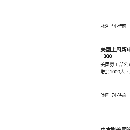
元。網上及網
為下周三。 宇樹科技今次IPO採用戰略配售、
網下發行與網
開發行新股4
財經
6小時前
總股本比例為1
萬股，網下初
戰略配售數量
美國上周新
樹科技總股本..
1000
美國勞工部公
增加1000人
20.2萬人；前
反映實況的四
19.8萬。
財經
7小時前
中方對美國