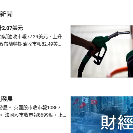
新聞
2.07美元
期油收巿報77.29美元，上升
4美元。
別發展
巿報10867
9點，上