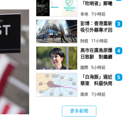
「吹哨者」鄭曦
琳踢保 警：仍
本地
7小時前
進行刑事調查
彭博：香港重新
3
吸引外籍專才回
流
財經
11小時前
高市在廣島原爆
4
日致辭 對繼續
堅持無核三原則
國際
5小時前
含糊其辭
「白海豚」逼近
5
華東 料最快周
日登陸浙閩
兩岸
7小時前
更多新聞