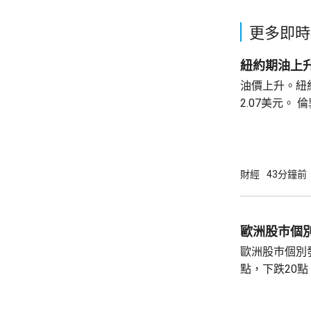
更多即時
紐約期油上升
油價上升。紐約
2.07美元。 倫敦布蘭特期油收巿報82.49美
元，上升3.0
財經
43分鐘前
歐洲股巿個
歐洲股巿個別發展。 英國股巿收
點，下跌20點。 法國股巿收巿報869
升30點。 德國股巿收巿報26140點，上升13
點。