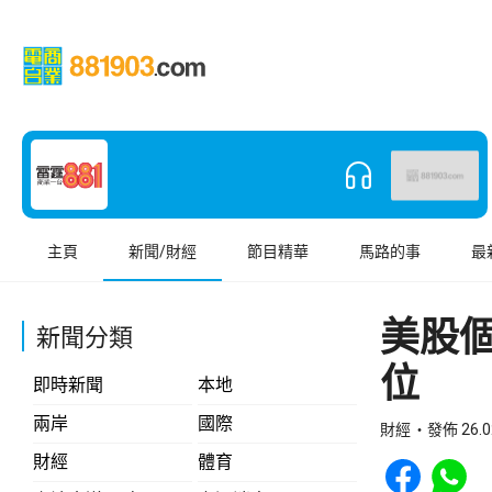
主頁
新聞/財經
節目精華
馬路的事
最
美股
新聞分類
位
即時新聞
本地
兩岸
國際
財經
發佈 26.0
Share to Face
Share t
財經
體育