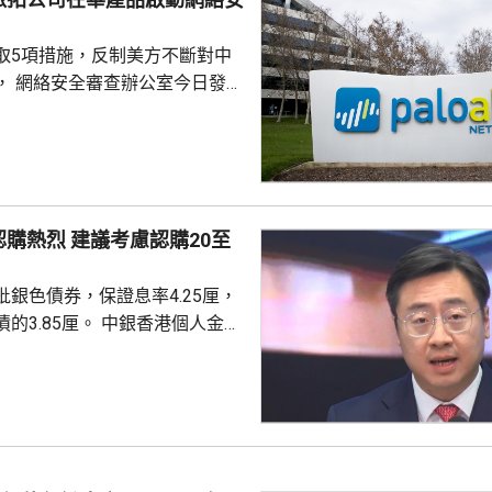
取5項措施，反制美方不斷對中
， 網絡安全審查辦公室今日發公
全公司、派拓（Palo Alto
s）在華銷售產品啟動網絡安全審查。
障關鍵信息基礎設施安全穩定運
安全風險隱患，維護國家安全，
全法》及《網絡安全法》，對派
議考慮認購20至
查。 商務部昨日宣布對
反制措施，包括加強無人機相關
銀色債券，保證息率4.25厘，
...
厘。 中銀香港個人金融
周國昌表示，地緣政治局勢持
、企業盈利及通脹形勢不穩定，
市波動，令風險較低及收益穩定
引力。現時市場定期存款利率普
息率4.25厘的水平合理且吸
年銀色債券的認購反應熱烈，每