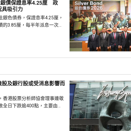
銀債保證息率4.25厘 政
人參與，預料今次認購人數會更
況具吸引力
慮購買20...
銀色債券，保證息率4.25厘，
的3.85厘，每半年派息一次。
0億元，每手1萬元，年期3年。
金額100萬元，即最多獲配發
持有有效香港身份證、1967年或
屆60歲或以上的人士，本月21日
認購。政府預估，約有247萬人
，會視乎認購反應，將目標發行
 財經事務及庫務局局
險股及銀行股或受消息影響而
，香港股票分析師協會理事連敬
數全日下跌逾400點，主要由於
0700.HK)、阿里巴巴
)下跌逾2%，同時友邦(01299.HK)及
.HK)受消息影響，亦分別跌逾6%及