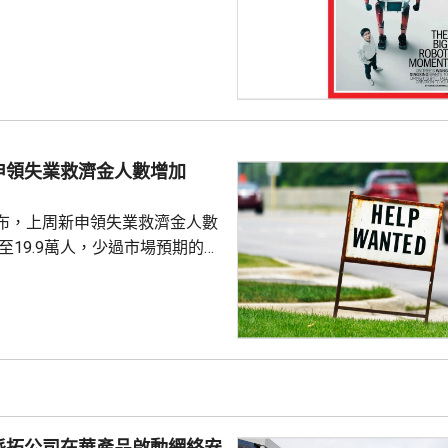
下申購日為下周一，繳款截止日
上發行相結合的方式進行，擬公
040多萬股，擬發行數量佔發行後
0%。網上初始發行數量為647
始發行數量為2580多萬股，初始
約為809萬股。發行完成後，宇
申領失業救濟金人數增加
.
布，上周新申領失業救濟金人數
，至19.9萬人，少過市場預期的
值經修訂後增至19.8萬人。 更能
周平均數就減少4500人，至逾
派拓公司在華產品啟動網絡安