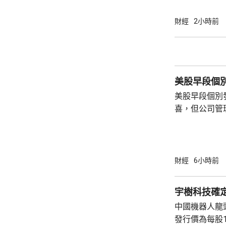
財經
2小時前
美股早段個
美股早段個別
喜，但公司管
能滿足市場期
頂」的恐慌，
市跌14%，閃迪亦下挫
指數最新報54315點
財經
6小時前
指數報7726點，升3點
26418點，升
宇樹科技確定
中國機器人龍
發行價為每股1