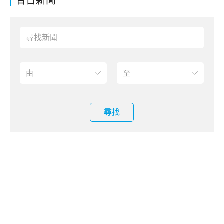
昔日新聞
尋找