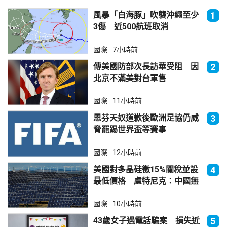
風暴「白海豚」吹襲沖繩至少
1
3傷 近500航班取消
國際
7小時前
傳美國防部次長訪華受阻 因
2
北京不滿美對台軍售
國際
11小時前
恩芬天奴道歉後歐洲足協仍威
3
脅罷踢世界盃等賽事
國際
12小時前
美國對多晶硅徵15%關稅並設
4
最低價格 盧特尼克：中國無
法再傾銷
國際
10小時前
43歲女子遇電話騙案 損失近
5