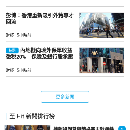
彭博：香港重新吸引外籍專才
回流
財經
5小時前
內地擬向境外保單收益
精選
徵稅20% 保險及銀行股承壓
財經
5小時前
更多新聞
至 Hit 新聞排行榜
據報特朗普與赫格塞思就彈藥
1