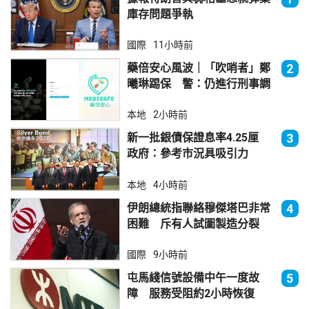
庫存問題爭執
國際
11小時前
藥倍安心風波｜「吹哨者」鄭
2
曦琳踢保 警：仍進行刑事調
查
本地
2小時前
新一批銀債保證息率4.25厘
3
政府：參考市況具吸引力
本地
4小時前
伊朗總統指聯絡穆傑塔巴非常
4
困難 斥有人試圖製造分裂
國際
9小時前
屯馬綫信號設備中午一度故
5
障 服務受阻約2小時恢復