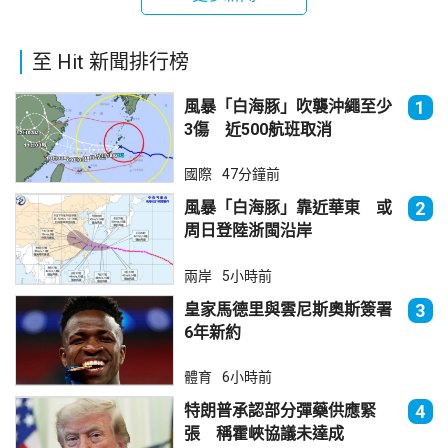
至 Hit 新聞排行榜
風暴「白海豚」吹襲沖繩至少
1
3傷 近500航班取消
國際
47分鐘前
風暴「白海豚」靠近華東 或
2
周日登陸浙閩沿岸
兩岸
5小時前
皇家馬德里與雲尼斯奧斯簽署
3
6年新約
體育
6小時前
特朗普承認部分彈藥供應緊
4
張 稱霍峽協議未達成