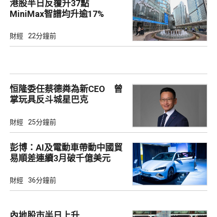
港股半日反覆升37點
MiniMax智譜均升逾17%
財經
22分鐘前
恒隆委任蔡德粦為新CEO 曾
掌玩具反斗城星巴克
財經
25分鐘前
彭博：AI及電動車帶動中國貿
易順差連續3月破千億美元
財經
36分鐘前
內地股市半日上升