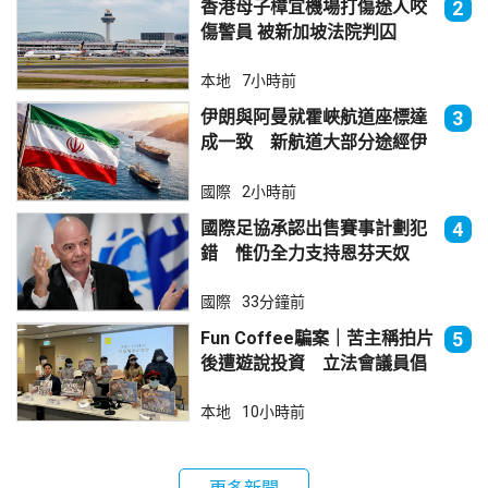
香港母子樟宜機場打傷途人咬
2
傷警員 被新加坡法院判囚
本地
7小時前
伊朗與阿曼就霍峽航道座標達
3
成一致 新航道大部分途經伊
朗領海
國際
2小時前
國際足協承認出售賽事計劃犯
4
錯 惟仍全力支持恩芬天奴
國際
33分鐘前
Fun Coffee騙案｜苦主稱拍片
5
後遭遊說投資 立法會議員倡
加強保障
本地
10小時前