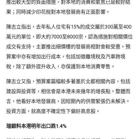
推出較大型的負面措施，對本地的消費和氣氛已是較好結
果；同時減少印花稅對本地發展商有正面影響。
陳志立指出，去年私人住宅有15%的成交屬於300萬至400
萬元的單位，即大約7000至8000宗，認為措施對相關價位
成交有支持，主要推出細價樓的發展商相對會較受惠。預
算案中亦有增加出行成本，包括加徵離境稅及汽車跨境
稅，除了額外提升收入，亦保護到本地消費零售。
陳志立又指，預算案篇幅較多著墨於北都相關內容，包括
建設與投資等，相信會是本港未來幾年的增長點。整體而
言，他看好本地發展商，因短期內的供需緊張仍未解決。
投資方面，就高度不確定性下偏好高息股。
瑞銀料本港明年出口跌1.4%