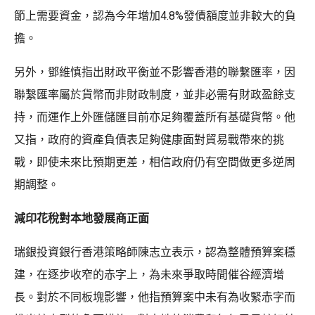
節上需要資金，認為今年增加4.8%發債額度並非較大的負
擔。
另外，鄧維慎指出財政平衡並不影響香港的聯繫匯率，因
聯繫匯率屬於貨幣而非財政制度，並非必需有財政盈餘支
持，而運作上外匯儲匯目前亦足夠覆蓋所有基礎貨幣。他
又指，政府的資產負債表足夠健康面對貿易戰帶來的挑
戰，即使未來比預期更差，相信政府仍有空間做更多逆周
期調整。
減印花稅對本地發展商正面
瑞銀投資銀行香港策略師陳志立表示，認為整體預算案穩
建，在逐步收窄的赤字上，為未來爭取時間催谷經濟增
長。對於不同板塊影響，他指預算案中未有為收緊赤字而