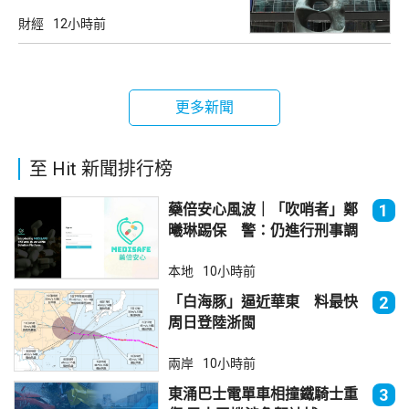
財經
12小時前
更多新聞
至 Hit 新聞排行榜
藥倍安心風波｜「吹哨者」鄭
1
曦琳踢保 警：仍進行刑事調
查
本地
10小時前
「白海豚」逼近華東 料最快
2
周日登陸浙閩
兩岸
10小時前
東涌巴士電單車相撞鐵騎士重
3