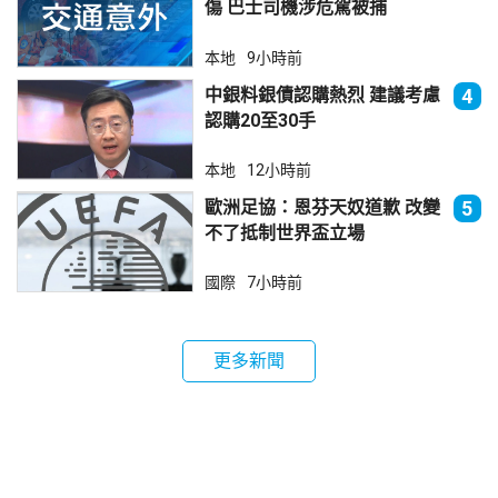
傷 巴士司機涉危駕被捕
本地
9小時前
中銀料銀債認購熱烈 建議考慮
4
認購20至30手
本地
12小時前
歐洲足協：恩芬天奴道歉 改變
5
不了抵制世界盃立場
國際
7小時前
更多新聞