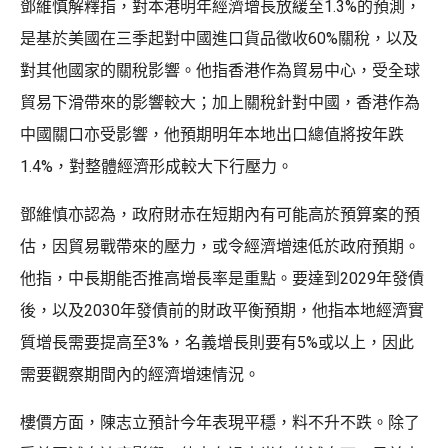
鄧維慎解釋指，對本港明年經濟增長放緩至1.3%的預測，
是基於美國在三季起對中國進口貨品徵收60%關稅，以及
對其他國家的關稅影響。他指香港作為貿易中心，受全球
貿易下滑帶來的影響較大；加上關稅針對中國，香港作為
中國關口亦受影響，他預期明年本地出口總值將按年跌
1.4%，對整體經濟形成較大下行壓力。
鄧維慎亦認為，政府財赤在短期內有可能高於預算案的預
估，因貿易戰帶來的壓力，或令經濟增速低於政府預期。
他指，中長期能否推高增長率是重點。要達到2029年發債
後，以及2030年發債前的財政平衡預期，他指本地經濟實
質增長需要提高至3%，名義增長則要有5%或以上，因此
需要觀察期間內的經濟增速情況。
樓價方面，陳志立預計今年表現平穩，料不升不跌。除了