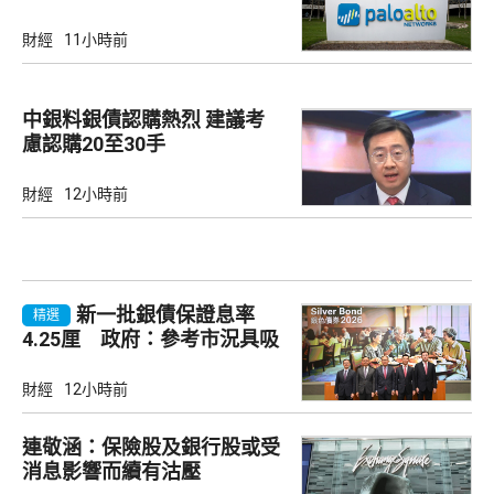
財經
11小時前
中銀料銀債認購熱烈 建議考
慮認購20至30手
財經
12小時前
新一批銀債保證息率
精選
4.25厘 政府：參考市況具吸
引力
財經
12小時前
連敬涵：保險股及銀行股或受
消息影響而續有沽壓