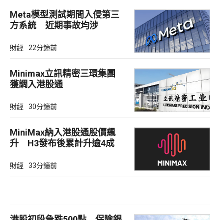
Meta模型測試期間入侵第三
方系統 近期事故均涉
Irregular
財經
22分鐘前
Minimax立訊精密三環集團
獲調入港股通
財經
30分鐘前
MiniMax納入港股通股價飆
升 H3發布後累計升逾4成
財經
33分鐘前
港股初段急跌500點 保險銀