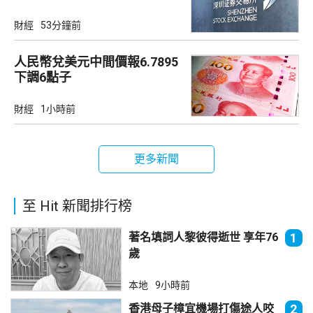
財經
53分鐘前
人民幣兌美元中間價報6.7895
下調6點子
財經
1小時前
更多新聞
至 Hit 新聞排行榜
著名填詞人黎彼得逝世 享年76
1
歲
本地
9小時前
香港母子樟宜機場打傷途人咬
2