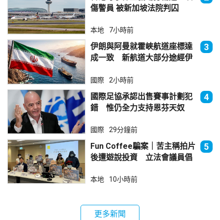
傷警員 被新加坡法院判囚
本地
7小時前
伊朗與阿曼就霍峽航道座標達
3
成一致 新航道大部分途經伊
朗領海
國際
2小時前
國際足協承認出售賽事計劃犯
4
錯 惟仍全力支持恩芬天奴
國際
29分鐘前
Fun Coffee騙案｜苦主稱拍片
5
後遭遊說投資 立法會議員倡
加強保障
本地
10小時前
更多新聞