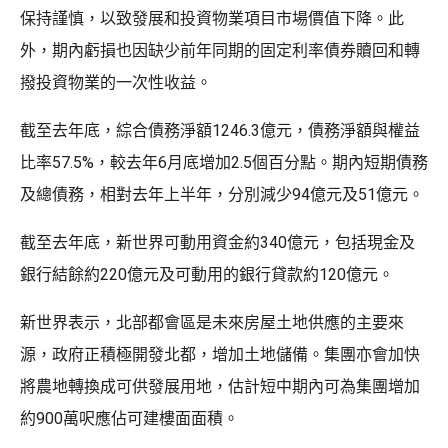
保持謹慎，以致發展和投資物業項目市場價值下降。此
外，期內虧損也因缺少前年同期的固定利率債券贖回和轉
撥投資物業的一次性收益。
截至去年底，綜合債務淨額1246.3億元，債務淨額與權益
比率57.5%，較去年6月底增加2.5個百分點。期內短期債務
及總債務，相對去年上半年，分別減少94億元及51億元。
截至去年底，新世界可動用資金約340億元，包括現金及
銀行結餘約220億元及可動用的銀行貸款約120億元。
新世界表示，北部都會區是未來房屋土地供應的主要來
源，政府正積極開發北都，增加土地儲備。集團亦會加快
將農地轉換成可供發展用地，估計短中期內可為集團增加
約900萬呎應佔可建樓面面積。