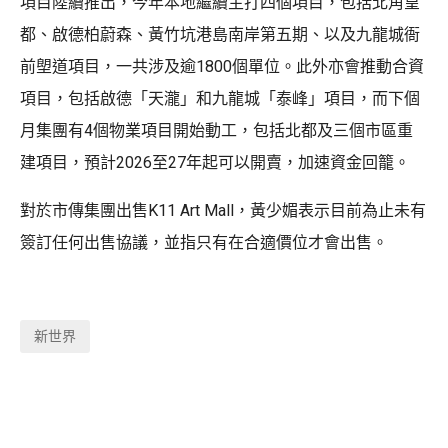
項目陸續推出，今年本地繼續主打四個項目，包括北角皇
都、啟德柏蔚森、黃竹坑港島南岸第五期、以及九龍城衙
前塱道項目，一共涉及逾1800個單位。此外亦會推動合資
項目，包括啟德「天瀧」和九龍城「泰峰」項目，而下個
月集團有4個物業項目開始動工，包括北都及三個市區重
建項目，預計2026至27年起可以開賣，加速資金回籠。
對於市傳集團出售K11 Art Mall，黃少媚表示目前為止未有
簽訂任何出售協議，並指只有在合適價位才會出售。
新世界