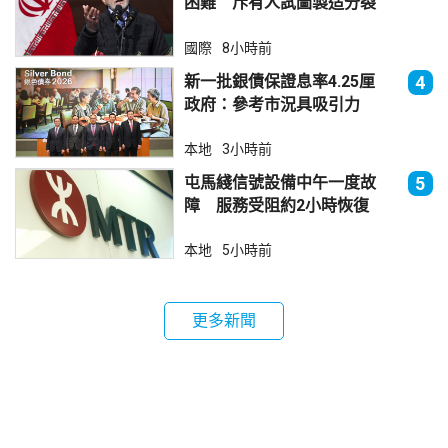
困難 斥有人試圖製造分裂
國際
8小時前
新一批銀債保證息率4.25厘
4
政府：參考市況具吸引力
本地
3小時前
屯馬綫信號設備中午一度故
5
障 服務受阻約2小時恢復
本地
5小時前
更多新聞