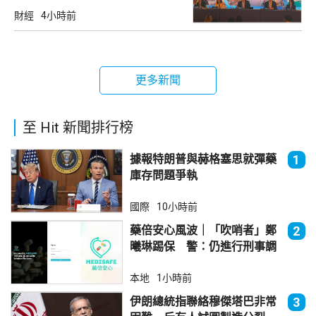
財經
4小時前
更多新聞
至 Hit 新聞排行榜
據報特朗普與赫格塞思就彈藥
1
庫存問題爭執
國際
10小時前
藥倍安心風波｜「吹哨者」鄭
2
曦琳踢保 警：仍進行刑事調
查
本地
1小時前
伊朗總統指聯絡穆傑塔巴非常
3