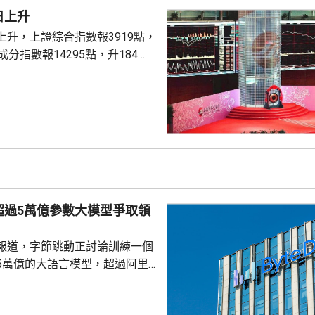
消極端天氣對貿易的干擾，並緩
日上升
來的增長壓力。中國出口已連續
上升，上證綜合指數報3919點，
位數增長，進...
成分指數報14295點，升184
1%。兩市成交額16766億元人民
升1.75%。
超過5萬億參數大模型爭取領
報道，字節跳動正討論訓練一個
5萬億的大語言模型，超過阿里
Max的2.4萬億參數，及月之暗面K3
參數，是目前內地已知規模最大的