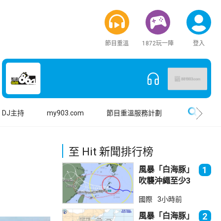
節目重溫
1872玩一陣
登入
搜尋
DJ主持
my903.com
節目重溫服務計劃
至 Hit 新聞排行榜
風暴「白海豚」
1
吹襲沖繩至少3
傷 近500航班
國際
3小時前
取消
風暴「白海豚」
2