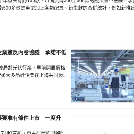
車型只有約165款，市面流傳500至600款的說法並不嚴謹。
指500多款是車型加上各類配置、衍生款的合併統計，例如新推
以算作1款車型，3個款型，如果上半年165款車型加上不同配置
款型，但說成500至600款車型就不嚴謹。 內地傳媒...
企業簽反內卷協議 承諾不低
總局對光伏行業，早前開展價格
內8大多晶硅企業在上海共同簽
《倡議書》。8家企業合計佔據內地
能超過90%，包括4家上市公司
鑫科技、大全能源、新特能源，
(青海)股份有限公司、新疆東方
限公司、青海麗豪清能股份有限
藥獲准有條件上市 一度升
斯能源科技有限公司。 新特能
K)報4.415元，升0.425元，升逾
17.HK)宣布，自主研發的1類新