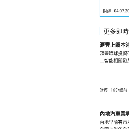
財經
04.07.2
更多即時
滙豐上調本港
滙豐環球投資
工智能相關發
本地需求保持
增長預測由原先
明年增長預測在3%。 滙豐環
華區高級經濟
財經
16分鐘前
表現較為強勁
地經濟動力均
因素將持續發
內地汽車業專
內地早前有市