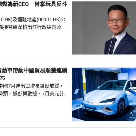
粦為新CEO 曾掌玩具反斗
0.HK)及恒隆地產(00101.HK)公
粦接替盧韋柏出任行政總裁及執
月起生效。蔡德粦將於9月7日加入
任行政總裁。盧韋柏10月起轉任
 56歲的蔡德粦是資
以推動企業轉型與創新見稱，擁
洲零售及商業管理領域的豐富經
電動車帶動中國貿易順差連續
時為玩具「反」斗城亞洲行政總
元
產模式推動業務轉型，拓展品牌
中國7月進出口增長雖然放緩，
勢頭。據彭博數據，7月美元計
23.9%，高於市場預期的
6月的27%；進口按手增長
易順差達1125億美元，連續第3個
指，今年以來，AI
及電動車等尖端產品海外出貨量