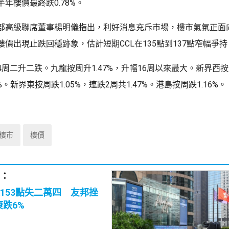
年樓價最終跌0.78%。
部高級聯席董事楊明儀指出，利好消息充斥市場，樓市氣氛正面
價出現止跌回穩跡象，估計短期CCL在135點到137點窄幅爭持
周二升二跌。九龍按周升1.47%，升幅16周以來最大。新界西按周
%。新界東按周跌1.05%，連跌2周共1.47%。港島按周跌1.16%。
樓市
樓價
：
153點失二萬四 友邦挫
康跌6%