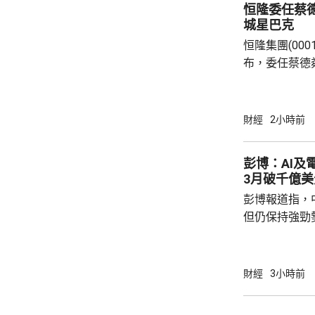
恒隆委任蔡德
城星巴克
恒隆集團(0001
布，委任蔡德
行董事，10
恒隆，出任候
董事長顧問，為期一年。
財經
2小時前
深商業領袖，
有逾30年亞
彭博：AI及
驗。蔡德粦現
3月破千億美
裁，透過輕資
彭博報道指，
於kidu...
但仍保持強勁
價出口按年增長
23%，但低於
27.5%，貿
財經
3小時前
月突破千億美元大關。 彭博
相關電子產品