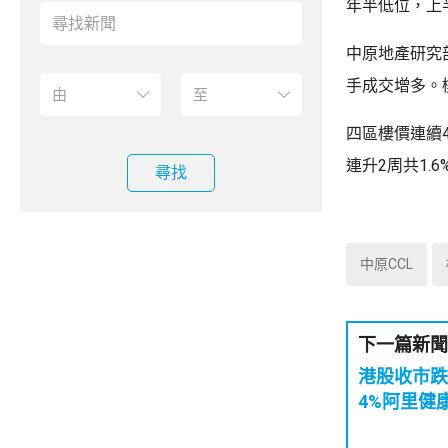
年半低位，上半
中原地產研究
手成交增多。樓
四區樓價連續4
連升2周共1.6
尋找
中原CCL
下一篇新聞
港股收市跌
4%阿里健