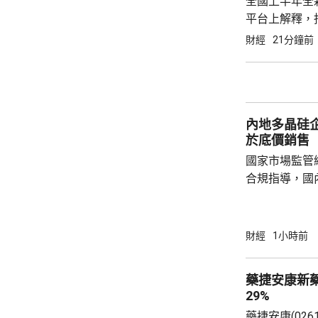
全國上半年全新
平台上解釋，
3個配置，可
財經
21分鐘前
500至600個
內地多晶硅
於底價銷售
國家市場監管
合規指導，國
署"反內卷"
多晶硅有效產
通威股份、協
財經
1小時前
以及亞洲矽業
希望新能源有
藥捷安康新
公司、新疆戈恩
29%
源(01799.H
藥捷安康(026