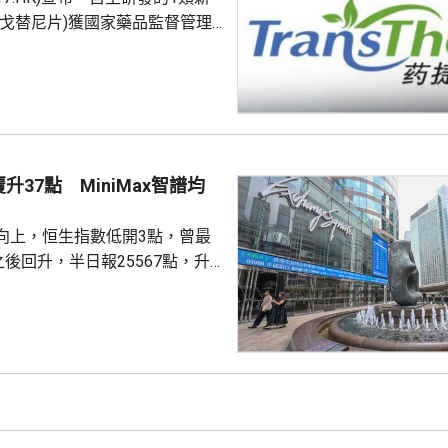
恩戈替尼片)獲國家藥品監督管理
上市，用於過去接受過系統性治
制劑治療、且具有FGFR2融合或
轉移性或不可手術切除的膽管癌
關療法之前已獲藥監局納入優先
 藥捷安康股價一度升
4.87元，最新報12.24元，升
升37點 MiniMax智譜均
0.71元，升幅6%。 公告指，今次獲批基於一...
向上，恒生指數低開3點，曾最
之後回升，半日報25567點，升
交1412億；國企指數8503點，
技指數4837點，升16點。
k大幅上調API價格，大模型股急升，
100.HK)升逾17%，報349.8元；智
HK)升逾17%，報1278元；兆易創新
升逾8%，報535.5元；迅策...