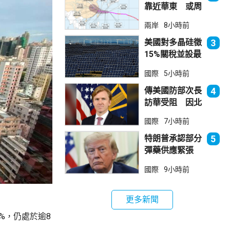
靠近華東 或周
日登陸浙閩沿岸
兩岸
8小時前
美國對多晶硅徵
3
15%關稅並設最
低價格 盧特尼
國際
5小時前
克：中國無法再
傾銷
傳美國防部次長
4
訪華受阻 因北
京不滿美對台軍
國際
7小時前
售
特朗普承認部分
5
彈藥供應緊張
稱霍峽協議未達
國際
9小時前
成
更多新聞
2%，仍處於逾8