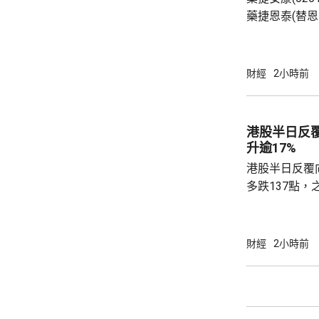
10%；協...
藥捷恩泰(替
局有條件批准
療及FGFR抑
重排的晚期、
財經
2小時前
成人患者。相
審評及突破性治療品種。
近29%，高見1
港股半日反覆
升逾17%
港股半日反覆
多跌137點，
37點，大市成
升5點；恒生科
DeepSee
財經
2小時前
MiniMax(00
譜(02513.
(03986.HK)