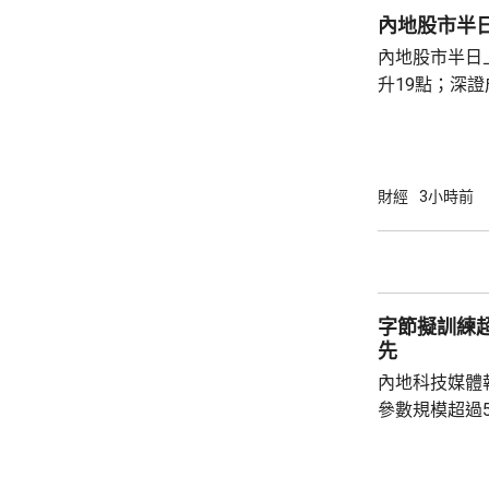
激增，有效抵
內地股市半
和內需疲軟帶
內地股市半日
第4個月保持兩
升19點；深證
點，升幅1.3
幣。創業板指數
財經
3小時前
字節擬訓練
先
內地科技媒體
參數規模超過
Qwen 3.8-
的2.8萬億