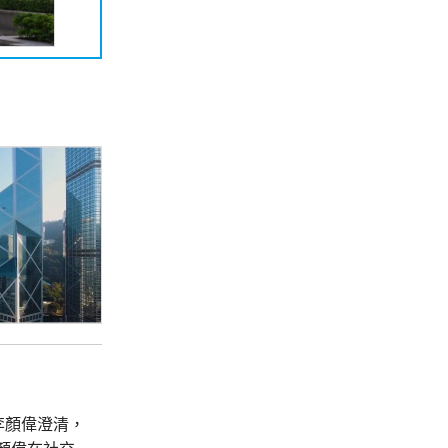
李顏偉澄清，