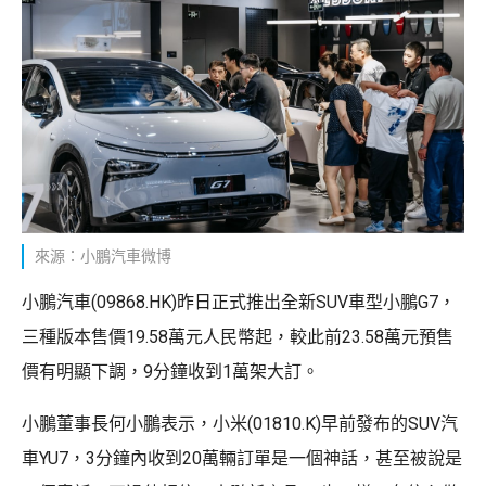
來源：小鵬汽車微博
小鵬汽車(09868.HK)昨日正式推出全新SUV車型小鵬G7，
三種版本售價19.58萬元人民幣起，較此前23.58萬元預售
價有明顯下調，9分鐘收到1萬架大訂。
小鵬董事長何小鵬表示，小米(01810.K)早前發布的SUV汽
車YU7，3分鐘內收到20萬輛訂單是一個神話，甚至被說是