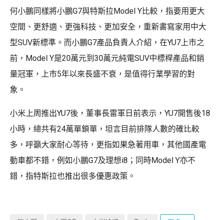
何小鵬同樣將小鵬G7與特斯拉Model Y比較，指要用更大
空間、更舒適、更強科技、更加安全，重新書寫家用中大
型SUV新標準。而小鵬G7產品負責人介紹，在YU7上市之
前，Model Y是20萬元到30萬元純電SUV中標桿產品和銷
量冠軍，上市5年以來長盛不衰，是值得行業學習的對
象。
小米上周推出YU7後，董事長雷軍日前表示，YU7開售後18
小時，總共有24萬單鎖單，坦言目前排隊人數的確比較
多，呼籲大家耐心等待，更指如果急著用車，其他國產電
動車都不錯，例如小鵬G7及理想i8；同時Model Y亦不
錯，指特斯拉也推出很多優惠政策。