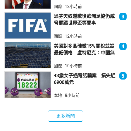
國際
12小時前
恩芬天奴道歉後歐洲足協仍威
3
脅罷踢世界盃等賽事
國際
12小時前
美國對多晶硅徵15%關稅並設
4
最低價格 盧特尼克：中國無
法再傾銷
國際
10小時前
43歲女子遇電話騙案 損失近
5
6900萬元
本地
8小時前
更多新聞