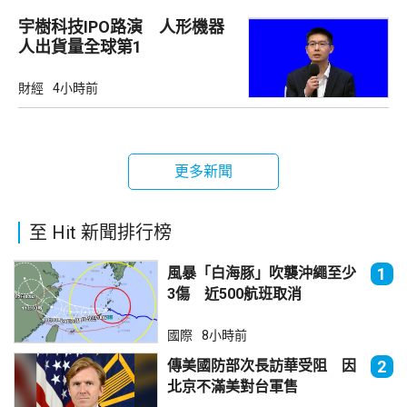
宇樹科技IPO路演 人形機器
人出貨量全球第1
財經
4小時前
更多新聞
至 Hit 新聞排行榜
風暴「白海豚」吹襲沖繩至少
1
3傷 近500航班取消
國際
8小時前
傳美國防部次長訪華受阻 因
2
北京不滿美對台軍售