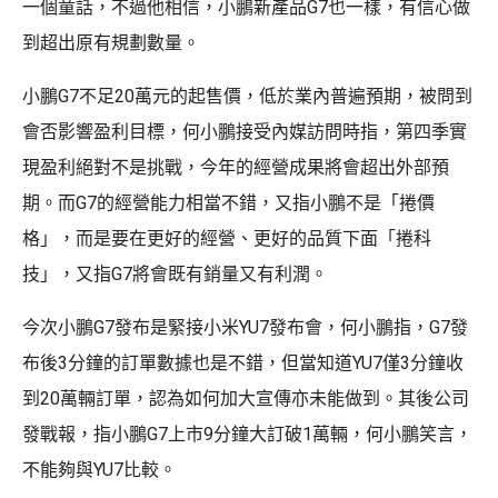
一個童話，不過他相信，小鵬新產品G7也一樣，有信心做
到超出原有規劃數量。
小鵬G7不足20萬元的起售價，低於業內普遍預期，被問到
會否影響盈利目標，何小鵬接受內媒訪問時指，第四季實
現盈利絕對不是挑戰，今年的經營成果將會超出外部預
期。而G7的經營能力相當不錯，又指小鵬不是「捲價
格」，而是要在更好的經營、更好的品質下面「捲科
技」，又指G7將會既有銷量又有利潤。
今次小鵬G7發布是緊接小米YU7發布會，何小鵬指，G7發
布後3分鐘的訂單數據也是不錯，但當知道YU7僅3分鐘收
到20萬輛訂單，認為如何加大宣傳亦未能做到。其後公司
發戰報，指小鵬G7上市9分鐘大訂破1萬輛，何小鵬笑言，
不能夠與YU7比較。