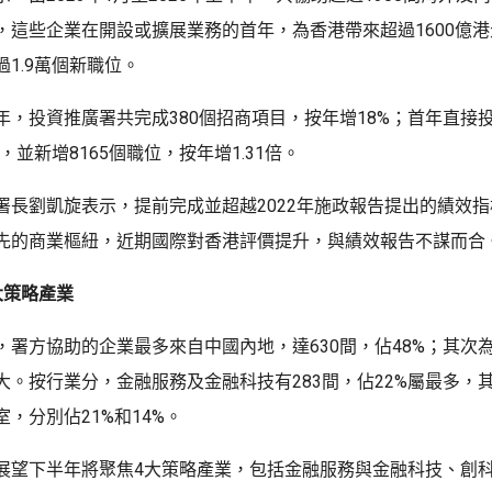
，這些企業在開設或擴展業務的首年，為香港帶來超過1600億
1.9萬個新職位。
年，投資推廣署共完成380個招商項目，按年增18%；首年直接投
，並新增8165個職位，按年增1.31倍。
署長劉凱旋表示，提前完成並超越2022年施政報告提出的績效
先的商業樞紐，近期國際對香港評價提升，與績效報告不謀而合
大策略產業
，署方協助的企業最多來自中國內地，達630間，佔48%；其次
大。按行業分，金融服務及金融科技有283間，佔22%屬最多，
，分別佔21%和14%。
展望下半年將聚焦4大策略產業，包括金融服務與金融科技、創