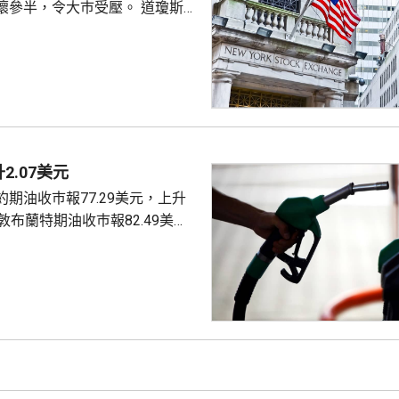
半，令大巿受壓。 道瓊斯工
53885點，下跌464點。 納
26348點，下跌15點。 標普
7709點，下跌13點。
2.07美元
期油收巿報77.29美元，上升
4美元。