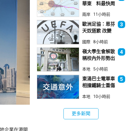
華東 料最快周
日登陸浙閩
兩岸
11小時前
歐洲足協：恩芬
3
天奴道歉 改變
不了抵制世界盃
國際
8小時前
立場
嶺大學生會解散
4
稱校內外形勢出
現變化
本地
5小時前
東涌巴士電單車
5
相撞鐵騎士重傷
巴士司機涉危駕
本地
10小時前
被捕
更多新聞
內地企業在港開