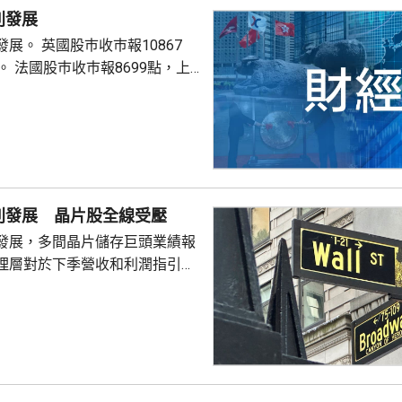
別發展
巿報10867
9點，上
別發展 晶片股全線受壓
發展，多間晶片儲存巨頭業績報
理層對於下季營收和利潤指引未
望，引發對晶片股板塊「增長見
晶片板塊全線受壓，西部數據開
11%。 道瓊斯工業平均
，跌33點； 標準普爾500
； 納斯達克指數報
56點。