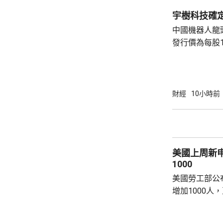
宇樹科技確定
中國機器人龍
發行價為每股1
元。網上及網
為下周三。 宇樹科技今次IPO採用戰略配售、
網下發行與網
開發行新股4
財經
10小時前
總股本比例為1
萬股，網下初
戰略配售數量
樹科技總股本..
美國上周新
1000
美國勞工部公
增加1000人
20.2萬人；前
反映實況的四