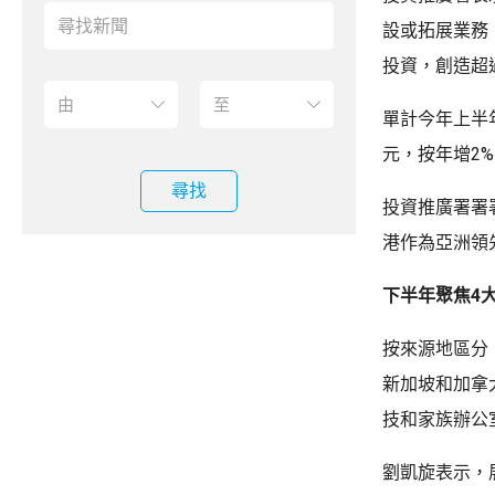
設或拓展業務
投資，創造超過
單計今年上半
元，按年增2%
尋找
投資推廣署署
港作為亞洲領
下半年聚焦4
按來源地區分
新加坡和加拿
技和家族辦公室
劉凱旋表示，