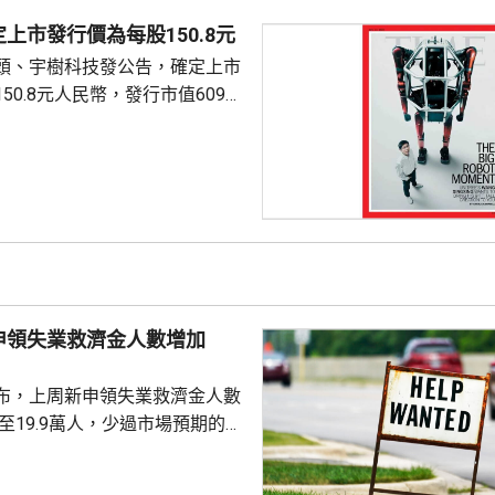
上市發行價為每股150.8元
頭、宇樹科技發公告，確定上市
50.8元人民幣，發行市值609億
下申購日為下周一，繳款截止日
上發行相結合的方式進行，擬公
040多萬股，擬發行數量佔發行後
0%。網上初始發行數量為647
始發行數量為2580多萬股，初始
約為809萬股。發行完成後，宇
.
申領失業救濟金人數增加
布，上周新申領失業救濟金人數
，至19.9萬人，少過市場預期的
值經修訂後增至19.8萬人。 更能
周平均數就減少4500人，至逾