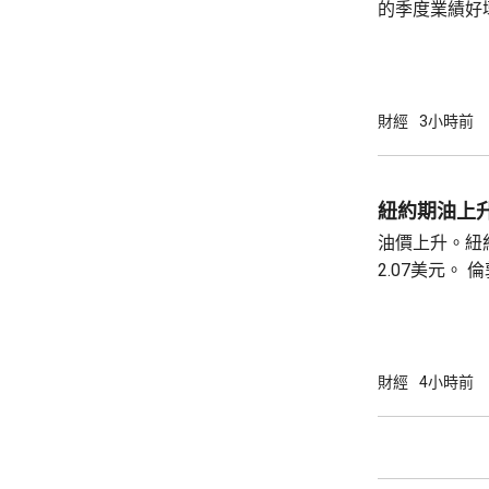
的季度業績好壞參
業平均指數收巿報
斯達克指數收巿報
五百指數收巿報
財經
3小時前
紐約期油上升
油價上升。紐約
2.07美元。 倫敦布蘭特期油收巿報82.49美
元，上升3.0
財經
4小時前