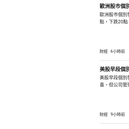
歐洲股巿個
歐洲股巿個別發展。 英國股巿收
點，下跌20點。 法國股巿收巿報869
升30點。 德國股巿收巿報26140點，上升13
點。
財經
6小時前
美股早段個
美股早段個別
喜，但公司管
能滿足市場期
頂」的恐慌，
市跌14%，閃迪亦下挫
指數最新報54315點
財經
9小時前
指數報7726點，升3點
26418點，升