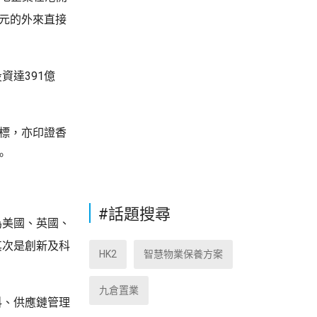
港元的外來直接
資達391億
指標，亦印證香
。
#話題搜尋
為美國、英國、
其次是創新及科
HK2
智慧物業保養方案
九倉置業
科、供應鏈管理