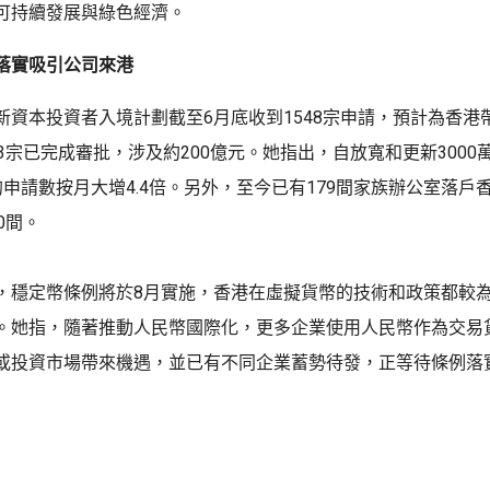
可持續發展與綠色經濟。
落實吸引公司來港
新資本投資者入境計劃截至6月底收到1548宗申請，預計為香港帶
3宗已完成審批，涉及約200億元。她指出，自放寬和更新3000
的申請數按月大增4.4倍。另外，至今已有179間家族辦公室落戶
0間。
，穩定幣條例將於8月實施，香港在虛擬貨幣的技術和政策都較
。她指，隨著推動人民幣國際化，更多企業使用人民幣作為交易
或投資市場帶來機遇，並已有不同企業蓄勢待發，正等待條例落