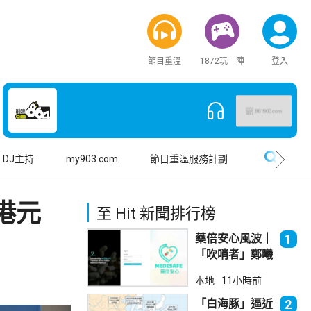
節目重溫
1872玩一陣
登入
搜尋
DJ主持
my903.com
節目重溫服務計劃
港元
至 Hit 新聞排行榜
藥倍安心風波｜
1
「吹哨者」鄭曦
琳踢保 警：仍
本地
11小時前
進行刑事調查
「白海豚」逼近
2