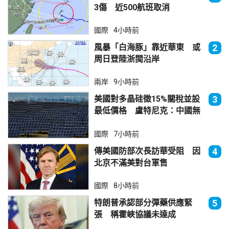
3傷 近500航班取消
國際
4小時前
風暴「白海豚」靠近華東 或
2
周日登陸浙閩沿岸
兩岸
9小時前
美國對多晶硅徵15%關稅並設
3
最低價格 盧特尼克：中國無
法再傾銷
國際
7小時前
傳美國防部次長訪華受阻 因
4
北京不滿美對台軍售
國際
8小時前
特朗普承認部分彈藥供應緊
5
張 稱霍峽協議未達成