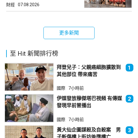
財經
07.08.2026
更多新聞
至 Hit 新聞排行榜
拜登兒子：父親癌細胞擴散到
1
其他部位 帶來痛苦
國際
7小時前
伊媒發放穆傑塔巴視頻 有傳媒
2
發現早前曾播出
國際
7小時前
黃大仙企圖謀殺及自殺案 男
3
子斬傷樓上街坊後墮樓亡