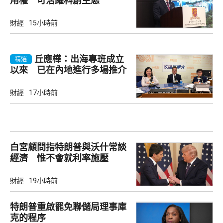
用權 可活躍科創生態
財經
15小時前
丘應樺：出海專班成立
精選
以來 已在內地進行多場推介
會
財經
17小時前
白宮顧問指特朗普與沃什常談
經濟 惟不會就利率施壓
財經
19小時前
特朗普重啟罷免聯儲局理事庫
克的程序