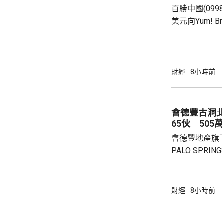
百勝中國(099
個人所得稅，
美元向Yum! 
所得稅法實施以
有權的交易。 百勝中國首席執行官屈翠容表
示，將必勝客原
增超過600
800家。 免去向Yum! Brands支付3%的特許經
財經
8小時前
營費所帶來的
除增值稅後的
2.8%。在計入
會德豐古洞北P
65伙 505
會德豐地產旗下古
PALO SPR
除最高15%折
866.9萬，折
實均呎1767
財經
8小時前
眾參觀及收票