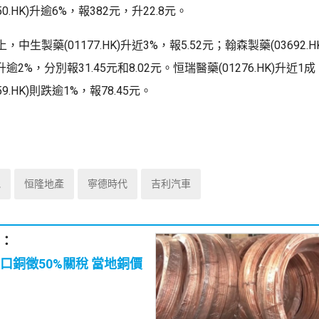
50.HK)升逾6%，報382元，升22.8元。
中生製藥(01177.HK)升近3%，報5.52元；翰森製藥(03692.H
)都升逾2%，分別報31.45元和8.02元。恒瑞醫藥(01276.HK)升近1
9.HK)則跌逾1%，報78.45元。
地
恒隆地產
寧德時代
吉利汽車
：
口銅徵50%關稅 當地銅價