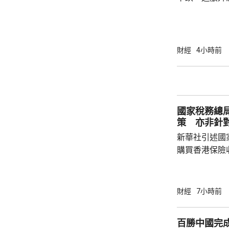
加息的恐慌情
上，標普50
孳息率下跌。 道瓊斯工業平均指數最新報
53965點，升80點； 標準普爾5
財經
4小時前
點，升27點； 納斯達克指數報26600點，升
250點。
國家稅務總
策 亦非針
新華社引述國
購買香港保險
總局相關司局
法相關規定，
行納稅義務，
財經
7小時前
的範疇，並非
險市場，無需過度解讀。
百勝中國完
從境外取得，