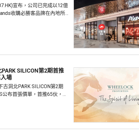
87.HK)宣布，公司已完成以12億
是國際通行做法，亦是中國個人
Brands收購必勝客品牌在內地所
來，一直堅持的基本原則...
定2027年和2028年每年淨新
家的目標，預計加速至每年超過
成本節約，預計會推動必勝客扣
餐廳利潤率和經營利潤率提升
交易相關成本、利息...
ARK SILICON第2期首推
萬入場
洞北PARK SILICON第2期
INGS公布首張價單，首推65伙，扣
扣優惠後，折實售價505.7萬至
實呎價介乎15903至18174元，折
1元。項目明日開放示範單位予公
，預計8月中旬首輪發售。