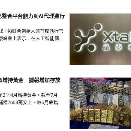
整合平台能力到AI代理進行
228.HK)聯合創始人兼首席執行官
療峰會上表示，在人工智能驅動
 Science)上，醫藥研發是最佳實驗
涉及到幾乎所有的自然學科，並
跨尺度的複雜科學問題。他又
立出能像科學家一樣，能獨自完
證的閉環系統，近期已將平台能
1個增持黃金 據報增加存放
us Agent，能調度專家技能與真
設施，完成真正的科研項目，並
第21個月增持黃金，截至7月
備7608萬安士，較6月底增加
貨金靠穩，徘徊4300美元水
支持香港成為主要的黃金交易中