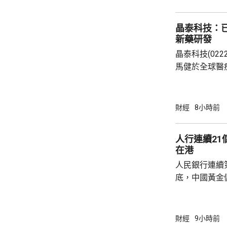
晶泰科技：已
新藥研發
晶泰科技(02
馬健於全球醫
科學(AI for
場，因為當中
需要降決不少
財經
8小時前
指，目標是建
成由猜想到驗
人行連續2
力整合為Geni
在港
實實驗和基礎
人民銀行連續
已...
底，中國黃金儲
64萬安士。現
平。 彭博報道指，人民銀行增加在香港存放黃
金，將可助力
財經
9小時前