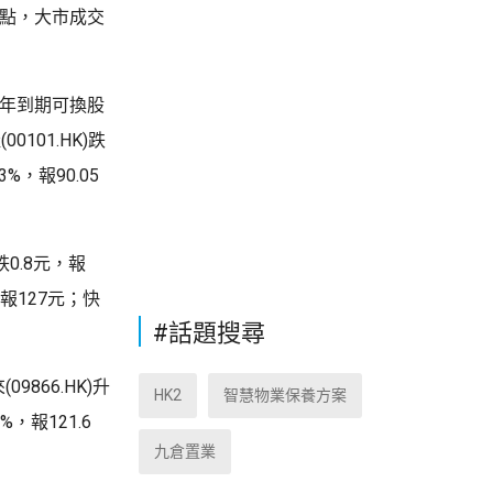
7點，大市成交
30年到期可換股
101.HK)跌
3%，報90.05
跌0.8元，報
元，報127元；快
#話題搜尋
9866.HK)升
HK2
智慧物業保養方案
%，報121.6
九倉置業