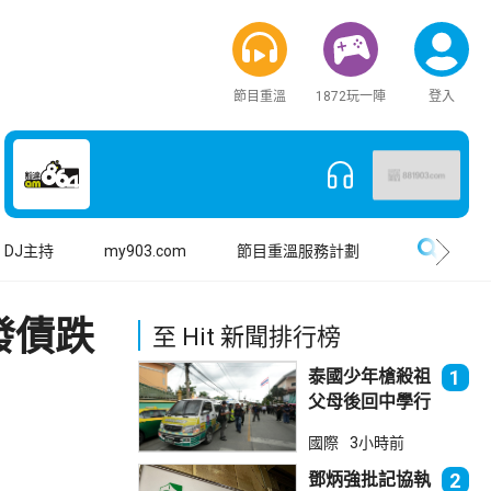
節目重溫
1872玩一陣
登入
搜尋
DJ主持
my903.com
節目重溫服務計劃
發債跌
至 Hit 新聞排行榜
泰國少年槍殺祖
1
父母後回中學行
兇 累計最少8
國際
3小時前
死23傷
鄧炳強批記協執
2