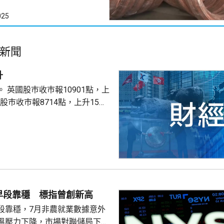
025
新聞
升
點，上
股巿收巿報26319點，上升179點。
早段靠穩 標指曾創新高
段靠穩，7月非農就業數據意外
溫壓力下降，市場對聯儲局下月