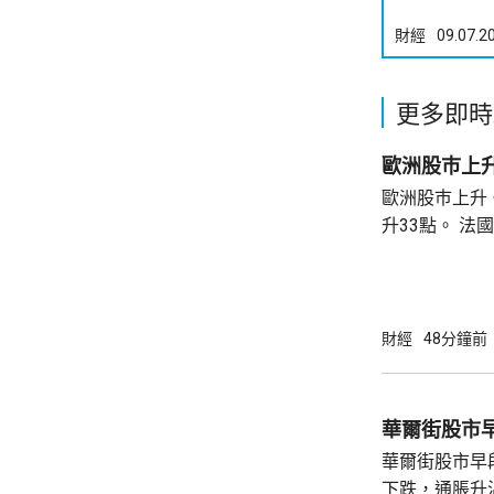
財經
09.07.2
更多即時
歐洲股巿上
歐洲股巿上升。 英國股巿收巿報10901
升33點。 法國股巿收巿報8714點，上升15
點。 德國
財經
48分鐘前
華爾街股市
華爾街股市早
下跌，通脹升