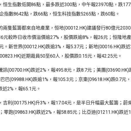
恒生指數低開86點，最多跌近300點，中午報23970點，跌17
國企指數8642點，跌66點，恒生科技指數5265點，跌60點。
兩隻藍籌都來自地產業，恒地(00012.HK)建議發行80億元20
6元較昨日收市價溢價逾27%，股價跌逾8%，報26元；恒隆地產(00
元。新世界(00012.HK)跌逾3%，報5.37元；新地(00016.HK)跌近
0823.HK)近期裁員50至60人，股價跌0.15元，報42.25元。
00700.HK)跌近2%，報495.8元，跌8.7元；美團(03690.HK)
巴巴(09988.HK)跌逾1%，報105.3元；京東(09618.HK)跌0.7
K)跌近2%，報65.1元。
利(00175.HK)升3%，報17.04元，是半日升幅最大藍籌；蔚來(0
；零跑(09863.HK)跌近2%，報58.85元；比亞迪(01211.HK)跌近1