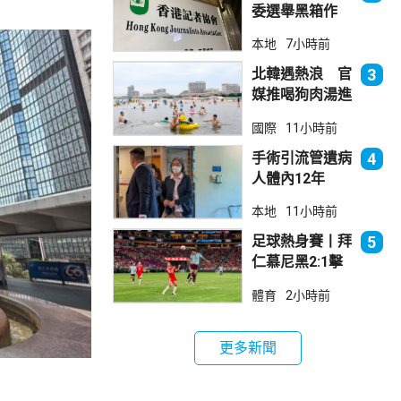
委選舉黑箱作
業 警告如危害
本地
7小時前
國安一定「釘死
你」
北韓遇熱浪 官
3
媒推喝狗肉湯進
補
國際
11小時前
手術引流管遺病
4
人體內12年
女醫生石岳容專
本地
11小時前
業失當除牌1個
月
足球熱身賽丨拜
5
仁慕尼黑2:1擊
敗阿士東維拉
體育
2小時前
更多新聞