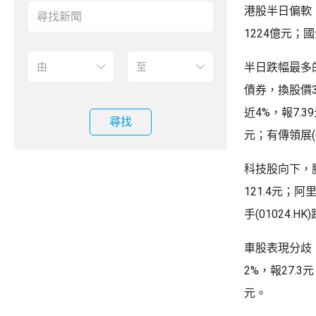
港股半日偏軟，
1224億元；
半日跌幅最多的
債券，換股價3
近4%，報7.39
尋找
元；有傳領展(0
科技股向下，騰訊(
121.4元；阿里
手(01024.H
車股表現分歧，吉
2%，報27.3元
元。