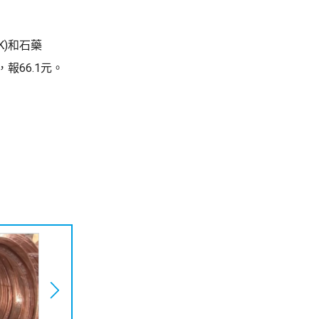
K)和石藥
成，報66.1元。