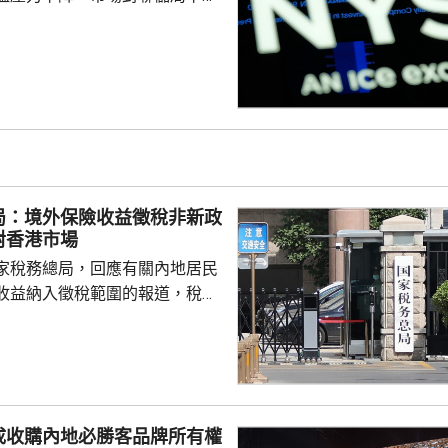
緒消退，三大主要指數全線向
0指數更一度創下歷史新高，國債
00指數報7737
局：境外保險收益徵稅非新政
對香港市場
家稅務總局，回應有關內地居民
收益納入徵稅範圍的報道，稅務
負責人指，按照中國個人所得稅
中國稅收居民需就全球所得，履
境外保險收益也屬於應納稅所得
新政策，更不是專門針對香港保
 負責人指，居民個人
成收購內地必勝客品牌所有權
包括保險收益在內，應依法繳納