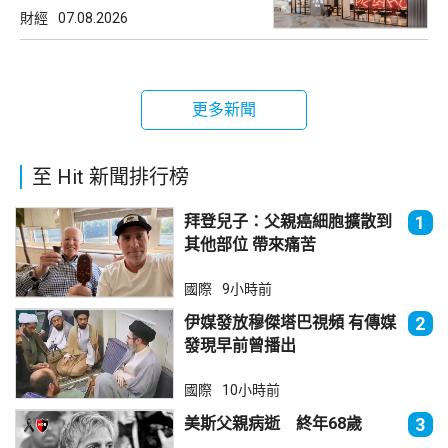
財經
07.08.2026
更多新聞
至 Hit 新聞排行榜
拜登兒子：父親癌細胞擴散到
1
其他部位 帶來痛苦
國際
9小時前
伊媒發放穆傑塔巴視頻 有傳媒
2
發現早前曾播出
國際
10小時前
美斯父親病逝 終年68歲
3