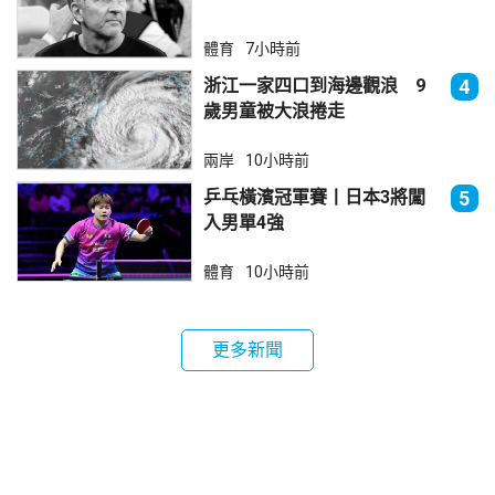
體育
7小時前
浙江一家四口到海邊觀浪 9
4
歲男童被大浪捲走
兩岸
10小時前
乒乓橫濱冠軍賽丨日本3將闖
5
入男單4強
體育
10小時前
更多新聞