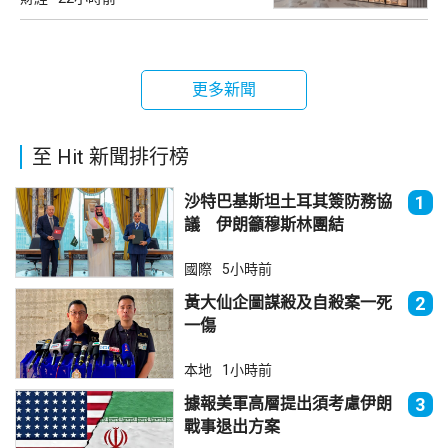
更多新聞
至 Hit 新聞排行榜
沙特巴基斯坦土耳其簽防務協
1
議 伊朗籲穆斯林團結
國際
5小時前
黃大仙企圖謀殺及自殺案一死
2
一傷
本地
1小時前
據報美軍高層提出須考慮伊朗
3
戰事退出方案