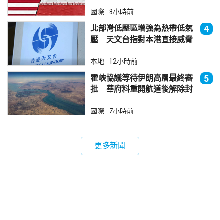
國際
8小時前
北部灣低壓區增強為熱帶低氣
4
壓 天文台指對本港直接威脅
不大
本地
12小時前
霍峽協議等待伊朗高層最終審
5
批 華府料重開航道後解除封
鎖
國際
7小時前
更多新聞