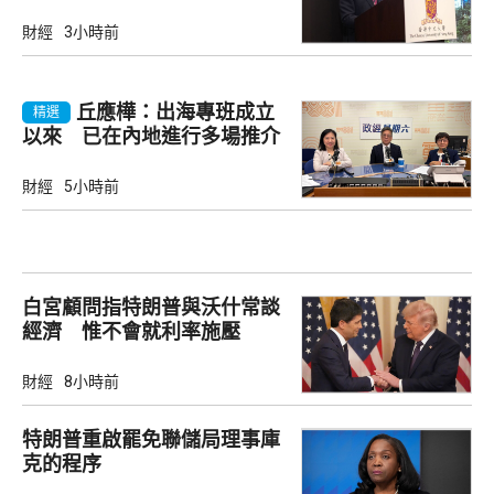
財經
3小時前
丘應樺：出海專班成立
精選
以來 已在內地進行多場推介
會
財經
5小時前
白宮顧問指特朗普與沃什常談
經濟 惟不會就利率施壓
財經
8小時前
特朗普重啟罷免聯儲局理事庫
克的程序