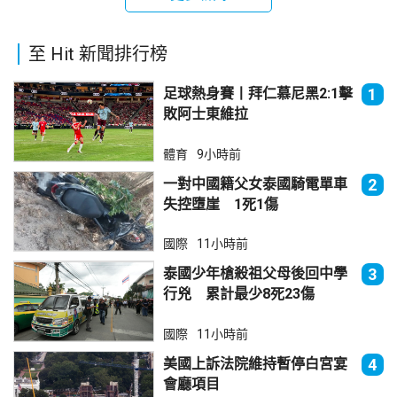
至 Hit 新聞排行榜
足球熱身賽丨拜仁慕尼黑2:1擊
1
敗阿士東維拉
體育
9小時前
一對中國籍父女泰國騎電單車
2
失控墮崖 1死1傷
國際
11小時前
泰國少年槍殺祖父母後回中學
3
行兇 累計最少8死23傷
國際
11小時前
美國上訴法院維持暫停白宮宴
4
會廳項目