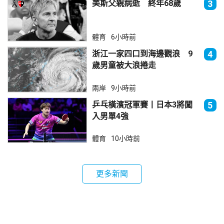
美斯父親病逝 終年68歲
3
體育
6小時前
浙江一家四口到海邊觀浪 9
4
歲男童被大浪捲走
兩岸
9小時前
乒乓橫濱冠軍賽丨日本3將闖
5
入男單4強
體育
10小時前
更多新聞