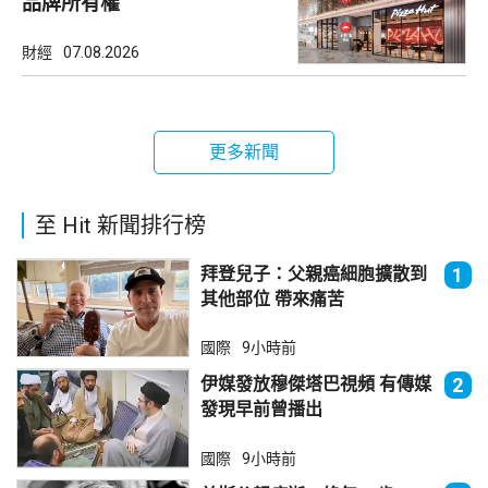
品牌所有權
財經
07.08.2026
更多新聞
至 Hit 新聞排行榜
拜登兒子：父親癌細胞擴散到
1
其他部位 帶來痛苦
國際
9小時前
伊媒發放穆傑塔巴視頻 有傳媒
2
發現早前曾播出
國際
9小時前