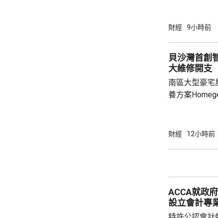
4%。不過中
銷了有關跌幅。 道瓊斯工業平均指數報54
點，升488點。 標普500指數報7783點，
財經
9小時前
點。 納斯
貝沙灣首創
大維修開支
南區大型豪宅
養方案Home
管理取代傳統
10.57億元
成為全港首個採
財經
12小時前
於2004至2
2022年建議
面對龐大開支
覽館前行政總
ACCA就政
歷時3年研究...
設立會計專業
特許公認會計