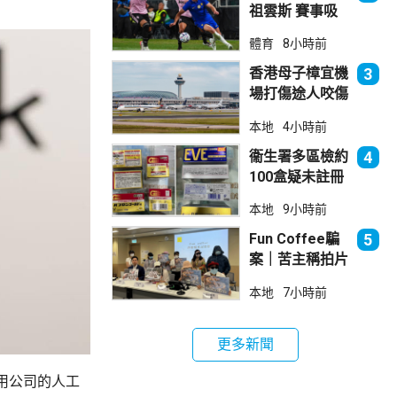
祖雲斯 賽事吸
引逾4.8萬球迷
體育
8小時前
入場
香港母子樟宜機
3
場打傷途人咬傷
警員 被新加坡
本地
4小時前
法院判囚
衞生署多區檢約
4
100盒疑未註冊
日本止痛藥 警
本地
9小時前
拘38歲男子
Fun Coffee騙
5
案｜苦主稱拍片
後遭遊說投資
本地
7小時前
立法會議員倡加
強保障
更多新聞
用公司的人工