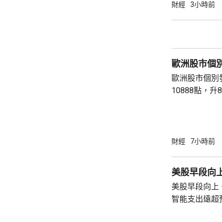
財經
3小時前
歐洲股市個
歐洲股市個別發展。 英國富
10888點，升8點。 法國CAC指
點，升2點。 德國DAX指數收報26126點，跌
76點。
財經
7小時前
美股早段向上 
美股早段向上。
智能支出遠超
AMD晶片。Sp