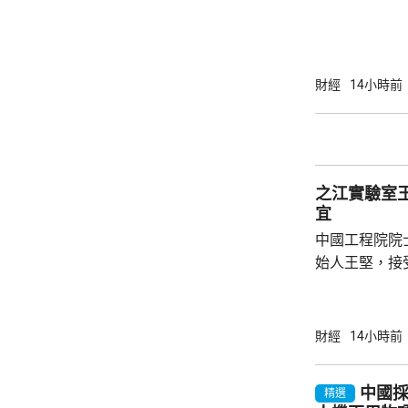
按年增25.3
派30%。 上半年客運收益為432.03億元，按年
增26.3%。
人次，平均每日
財經
14小時前
17.5%。國
帶動收益增加
轉用其他樞紐，
之江實驗室
宜
中國工程院院
始人王堅，接
室設立近9年
的發展是為了
能不僅是科技
財經
14小時前
技創新的邏輯
科技創新範式的影響。 針對
中國採5
精選
的分歧，王堅