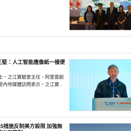
%。派中期息每股26港仙，按年多
上半年國泰航空運載乘客共1600萬
載客約8.84萬人次，按年增加
泰指，核心的旅遊需求持續強健，
，加上第二季中東局勢促使旅客
令途經香港的...
王堅：人工智能應像紙一樣便
士、之江實驗室主任、阿里雲創
受內地媒體訪問表示，之江實驗
來，始終聚焦智能計算，而計算
做好人工智能。他指出，人工智
創新的重要內容，更改變原有科
，之江實驗室正探索智能計算對
當前矽谷圍繞開源
措施反制美方設限 加強無
強調，開源對人工智能而言「不