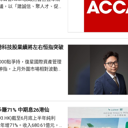
建議，以「建誠信、聚人才、促轉
涵蓋會計專業發展、人工智能應
度銜接、北部都會區產業布局、
定位、綠色經濟擴容及財會專業
監管沙盒，建議特區政府牽頭設
磅科技股業績將左右恒指突破
小組，聯同其他專業組織共同制
及財務管理AI應用通則」，並同
000點爭持，復星國際資產管理
業服務監管沙盒...
翀指，上月外圍市場相對波動，
擁擠，尤其硬件股出現較大調
市場氣氛有顯著改善。市場持續
的公司，加上上游硬件股已炒作
金開始轉向關注AI應用方面有突
。李曉翀認為，恒指成分股中此
賺71% 中期息26港仙
剔除金融及公用股後，剩餘股份
93.HK)截至6月底上半年純利
的爆發潛力較大，若下一階段有更
按年增71%。收入680.61億元，
恒指，將有助整體表現...