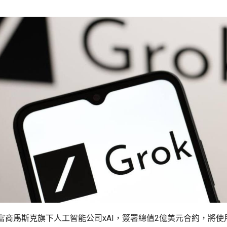
富商馬斯克旗下人工智能公司xAI，簽署總值2億美元合約，將使