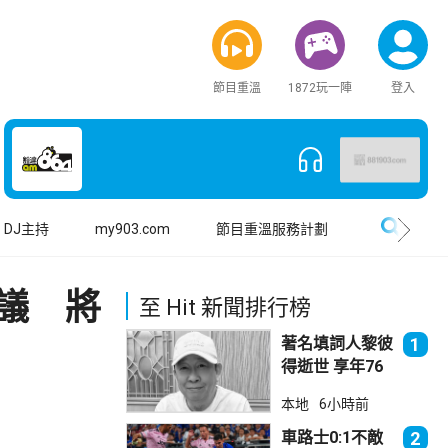
節目重溫
1872玩一陣
登入
搜尋
DJ主持
my903.com
節目重溫服務計劃
協議 將
至 Hit 新聞排行榜
著名填詞人黎彼
1
得逝世 享年76
歲
本地
6小時前
車路士0:1不敵
2