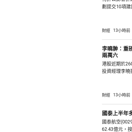
劃提交10項
型」為主題，
用、大灣區制
國際金融中心
財經
13小時前
人才培育。 公會建議，設立「會計專業AI應用
通則」及雙軌
李曉翀：重
立跨部門工作
兩萬六
定「會計專業
港股近期於26
步設立「科技專
投資經理李曉
亞洲市況一度
整，其後整體
尋找估值較平
財經
13小時前
一段時間，資
破的傳統企業
國泰上半年多
類公司較多，
國泰航空(002
在AI應用上
62.43億元，
多科技股獲納入