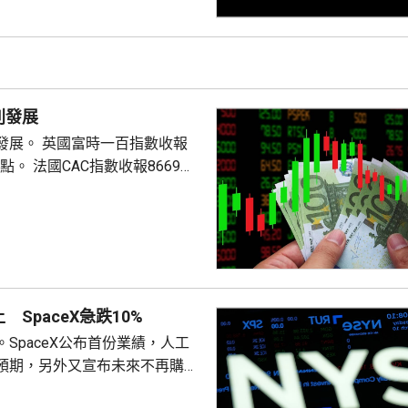
別發展
時一百指數收報
數收報8669
SpaceX急跌10%
SpaceX公布首份業績，人工
預期，另外又宣布未來不再購買
aceX股價急跌10%，AMD亦跌