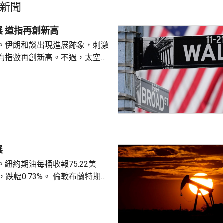
新聞
美股個別發展 道指再創新高
。伊朗和談出現進展跡象，刺激
均指數再創新高。不過，太空探
aceX)同超微半導體(AMD)公布
股價分別下挫一成三及7%，拖
報54349點，升
723點，跌12點。
展
紐約期油每桶收報75.22美
.73%。 倫敦布蘭特期油
元，升9美仙，升幅0.11%。