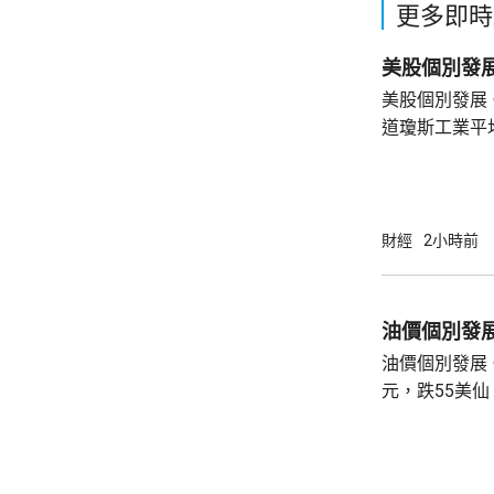
更多即時
美股個別發展
道瓊斯工業平
索技術公司(Sp
季度業績後，
累納斯達克指數回落。 道指收
263點。 納指收報26363點，跌221點。 標普
財經
2小時前
五百指數收報7
油價個別發
油價個別發展。
元，跌55美仙，跌幅0
收報79.45美