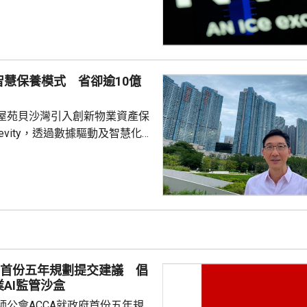
東局勢緩和帶來的樂觀情緒，抵
574
升46
達克指數報26675點，升90點。
智慧保養模式 省卻逾10億
屋苑貝沙灣引入創新物業資產保
gevity，透過數據驅動及智慧化
大維修，為業主省卻總預算高達
、平均每戶38萬元的大維修支出，
用此模式的住宅屋苑。 貝沙灣
008年間入伙，屋苑管理公司於
自2033年起分階段進行大維修。
及工程風險，業主之一、亞洲博
裁哈永安獲推選成立專責小組，
府首份五年規劃提交建議 倡
AI監管沙盒
師公會ACCA就政府首份五年規