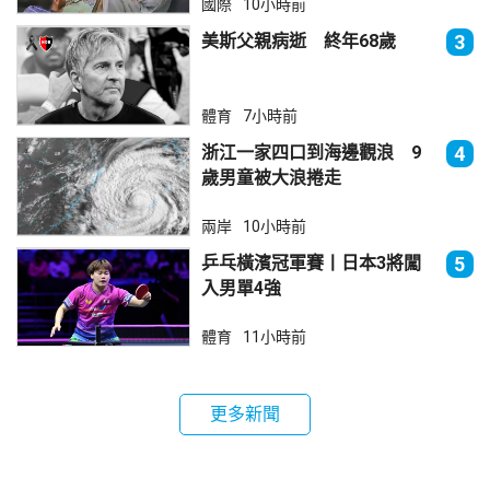
國際
10小時前
美斯父親病逝 終年68歲
3
體育
7小時前
浙江一家四口到海邊觀浪 9
4
歲男童被大浪捲走
兩岸
10小時前
乒乓橫濱冠軍賽丨日本3將闖
5
入男單4強
體育
11小時前
更多新聞