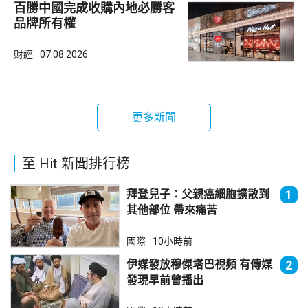
百勝中國完成收購內地必勝客
品牌所有權
財經
07.08.2026
更多新聞
至 Hit 新聞排行榜
拜登兒子：父親癌細胞擴散到
1
其他部位 帶來痛苦
國際
10小時前
伊媒發放穆傑塔巴視頻 有傳媒
2
發現早前曾播出