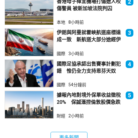
香港母子樟宜機場打傷途人咬
2
傷警員 被新加坡法院判囚
本地
8小時前
伊朗與阿曼就霍峽航道座標達
3
成一致 新航道大部分途經伊
朗領海
國際
3小時前
國際足協承認出售賽事計劃犯
4
錯 惟仍全力支持恩芬天奴
國際
54分鐘前
據報內地對境外保單收益徵稅
5
20% 保誠滙控倫敦股價急跌
財經
2小時前
更多新聞