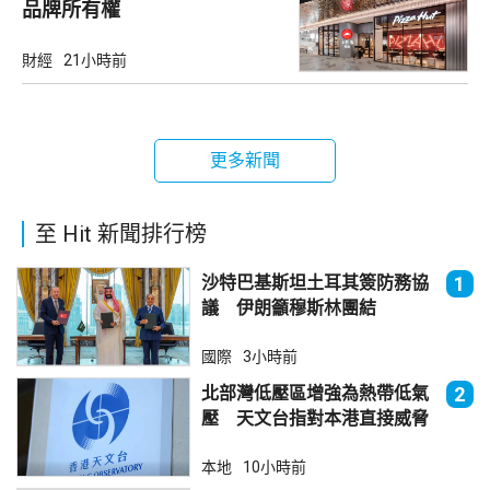
品牌所有權
財經
21小時前
更多新聞
至 Hit 新聞排行榜
沙特巴基斯坦土耳其簽防務協
1
議 伊朗籲穆斯林團結
國際
3小時前
北部灣低壓區增強為熱帶低氣
2
壓 天文台指對本港直接威脅
不大
本地
10小時前