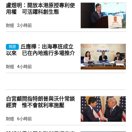
盧煜明：開放本港原授專利使
用權 可活躍科創生態
財經
2小時前
丘應樺：出海專班成立
精選
以來 已在內地進行多場推介
會
財經
4小時前
白宮顧問指特朗普與沃什常談
經濟 惟不會就利率施壓
財經
6小時前