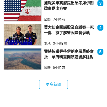
據報美軍高層提出須考慮伊朗
3
戰事退出方案
國際
7小時前
黃大仙企圖謀殺及自殺案一死
4
一傷 據了解曾因噪音爭執
本地
34分鐘前
霍峽協議等待伊朗高層最終審
5
批 華府料重開航道後解除封
鎖
國際
5小時前
更多新聞