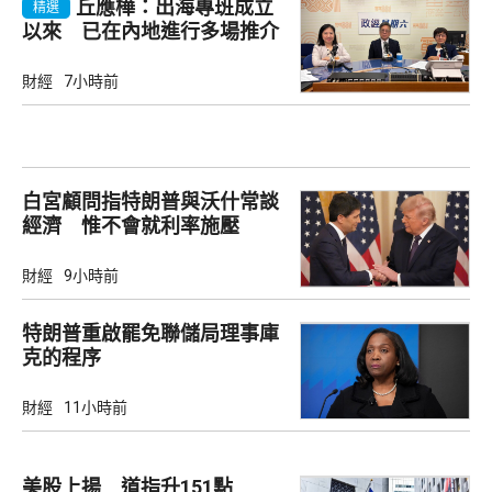
丘應樺：出海專班成立
精選
以來 已在內地進行多場推介
會
財經
7小時前
白宮顧問指特朗普與沃什常談
經濟 惟不會就利率施壓
財經
9小時前
特朗普重啟罷免聯儲局理事庫
克的程序
財經
11小時前
美股上揚 道指升151點