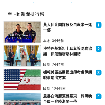
至 Hit 新聞排行榜
黃大仙企圖謀殺及自殺案一死
1
一傷
本地
3小時前
沙特巴基斯坦土耳其簽防務協
2
議 伊朗籲穆斯林團結
國際
7小時前
據報美軍高層提出須考慮伊朗
3
戰事退出方案
國際
10小時前
風暴白海豚逼近華東 料明晚
4
至周一登陸浙閩一帶