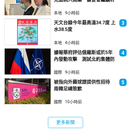
訊
本地
9小時前
天文台錄今年最高溫34.7度 上
3
水38.5度
本地
4小時前
據報華府評估俄羅斯或於5年
4
內發動攻擊 測試北約集體防
禦
國際
9小時前
被指向外籍球證提供性招待
5
南韓足總致歉
國際
10小時前
更多新聞