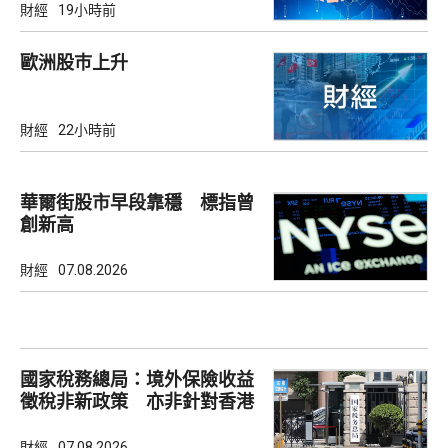
財經
19小時前
歐洲股巿上升
財經
22小時前
華爾街股市早段靠穩 標指曾
創新高
財經
07.08.2026
國家稅務總局：境外保險收益
徵稅非新政策 亦非針對香港
市場
財經
07.08.2026