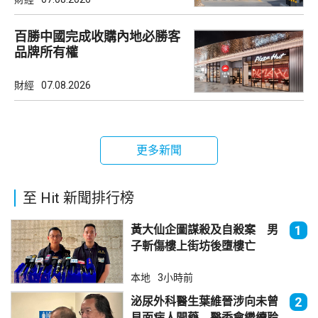
百勝中國完成收購內地必勝客
品牌所有權
財經
07.08.2026
更多新聞
至 Hit 新聞排行榜
黃大仙企圖謀殺及自殺案 男
1
子斬傷樓上街坊後墮樓亡
本地
3小時前
泌尿外科醫生葉維晉涉向未曾
2
見面病人開藥 醫委會繼續聆