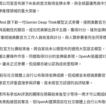
間公司皆宣布旗下AI系統首次取得金牌水準，與全球最優秀高中
數學推理領域的重大突破。
epMind 旗下新一代Gemini Deep Think模型正式參賽，按照奧數
具挑戰性的題目，成功完美解出其中五題，獲得35分，達到金牌
nd的答案經過奧數官方工作人員核准與計分，與人類參賽者完全同等
I就是在官方比賽結束後，將自家尚未公開發布的通用大型語言模型
比賽條件作答，同樣取得35分的金牌級表現。OpenAI是邀請
。雖未正式參賽，但成績亦被公認為技術里程碑。
則是提前在社交媒體上自行公布取得金牌成績，但成績並未經過奧數
數官方評委直接參與評審，是未經官方認證的自評結果。
求所有參加AI評測的團隊在閉幕結束後至少等待一周才可公開成
免焦點被提前奪走，但OpenAI選擇提前在社交媒體上自行公布