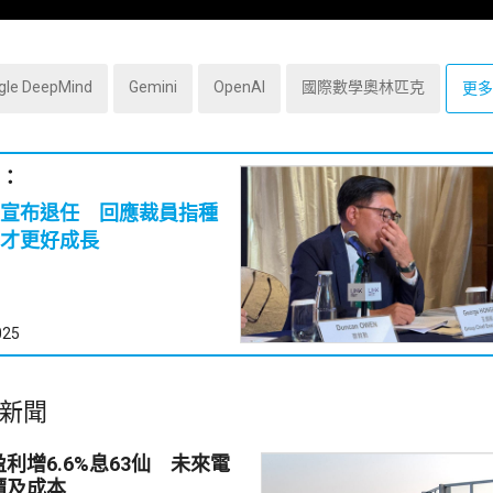
gle DeepMind
Gemini
OpenAI
國際數學奧林匹克
更多 .
：
宣布退任 回應裁員指種
才更好成長
025
新聞
利增6.6%息63仙 未來電
價及成本