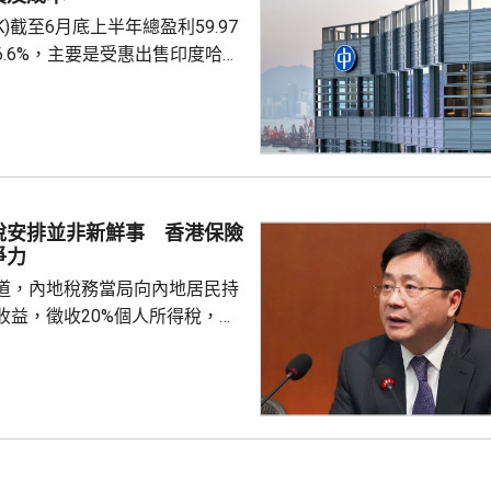
.HK)截至6月底上半年總盈利59.97
6.6%，主要是受惠出售印度哈格
香港能源業務盈利47.36億
%。中期息63仙，按年不變。中
125周年，首席執行官蔣東強表
別股息安排。 期內收入
0.1%。 本港上半年售電
6%至 170.38億度，主要受惠於
稅安排並非新鮮事 香港保險
強，帶動各行業的...
爭力
道，內地稅務當局向內地居民持
收益，徵收20%個人所得稅，涉
分紅及預繳保費利息等收益。報
杭州已有初步執法個案，但目前
行，具體適用範圍有待官方說
頭可追溯至2018年推行的共同申
)，機制允許稅務機構間交換境外