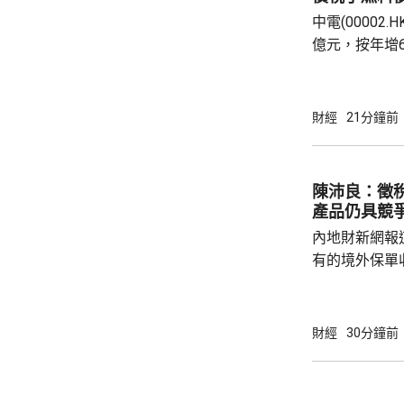
中電(00002
億元，按年增
爾電廠的收益。
元，按年增6
電今年是成立
財經
21分鐘前
示，董事會並無特
428.56億元，升不足
量按年上升 3.
陳沛良：徵
香港經濟增長轉
產品仍具競
內地財新網報
有的境外保單
及香港保單的
道指，北京及
措施未普遍推
財經
30分鐘前
明。 保險界立法會議員陳沛良指，徵稅安排並
非新鮮事，源
報準則(CRS