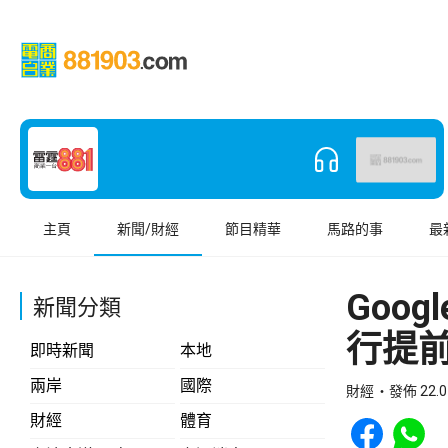
主頁
新聞/財經
節目精華
馬路的事
最
Goo
新聞分類
行提
即時新聞
本地
兩岸
國際
財經
發佈 22.0
Share to Face
Share t
財經
體育