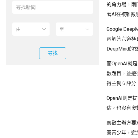
的角力場，兩
著AI在複雜
Google De
內解答六道極
DeepMi
尋找
而OpenA
數題目，並遵循
得主獨立評分
OpenAI
估，也沒有奧
奧數主辦方要
賽青少年，避