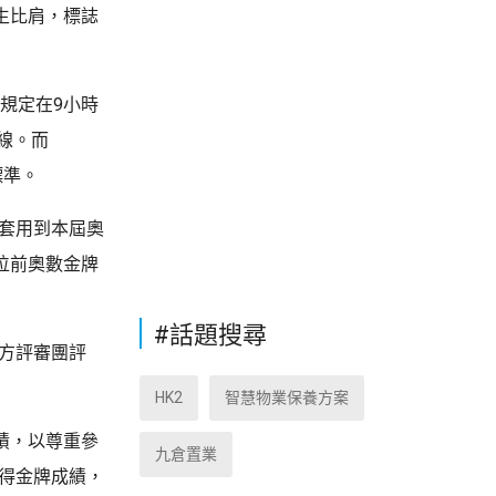
生比肩，標誌
官方規定在9小時
線。而
標準。
，套用到本屆奧
3位前奧數金牌
#話題搜尋
官方評審團評
HK2
智慧物業保養方案
績，以尊重參
九倉置業
取得金牌成績，