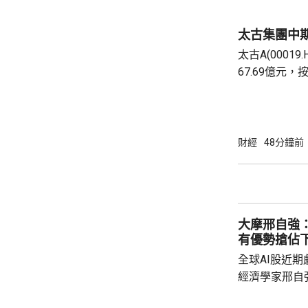
消耗7.22萬億tok
國大模型API
太古集團中期
350億元人民幣.
太古A(00019
67.69億元
賺，錄得230
B股每股派息0.
收入有94.1
樂貢獻基本溢利
財經
48分鐘前
費者需求增強
銷渠道，中國
的銷售增長均表現
大摩邢自強：
有優勢搶佔
全球AI股近
經濟學家邢自
塌，而是全球