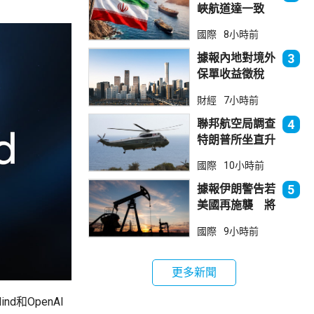
峽航道達一致
大部分經伊朗領
國際
8小時前
海
據報內地對境外
3
保單收益徵稅
20% 保誠滙控
財經
7小時前
倫敦股價急跌
聯邦航空局調查
4
特朗普所坐直升
機遭遇的飛行安
國際
10小時前
全事件
據報伊朗警告若
5
美國再施襲 將
攻擊波斯灣地區
國際
9小時前
能源設施
更多新聞
d和OpenAI