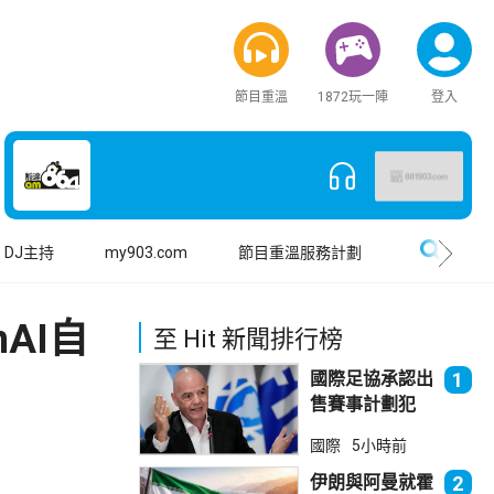
節目重溫
1872玩一陣
登入
搜尋
DJ主持
my903.com
節目重溫服務計劃
AI自
至 Hit 新聞排行榜
國際足協承認出
1
售賽事計劃犯
錯 惟仍全力支
國際
5小時前
持恩芬天奴
伊朗與阿曼就霍
2