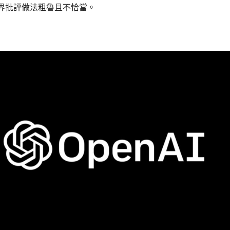
界批評做法粗魯且不恰當。