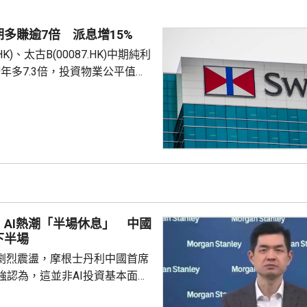
en位列榜首。 高盛預測，中
及訂閱收入，將從2026年估算的
多賺逾7倍 派息增15%
..
.HK)、太古B(00087.HK)中期純利
，按年多7.3倍，投資物業公平值轉
0萬元收益，A股每股派息1.5元，
3元，均按年增加15%。 期內總
3億元，按年升近8%。太古可口可
8.46億元，升5.4%，受惠於消
和持續投資於電子商貿等新興經
內地業績顯著改善；台灣及香港
良...
AI熱潮「半場休息」 中國
下半場
期劇烈震盪，摩根士丹利中國首席
強認為，這並非AI投資基本面崩
資金在賽道過度擁擠後，對邊際