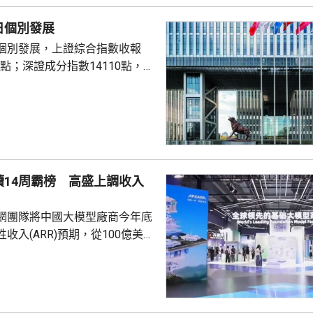
在打擊逃稅及避稅行為。近期由
日個別發展
開始實際執行相...
個別發展，上證綜合指數收報
21點；深證成分指數14110點，跌
交額25287億元人民幣。創業板
續14周霸榜 高盛上調收入
網團隊將中國大模型廠商今年底
收入(ARR)預期，從100億美元
美元，並預測到2030年將攀升至
，5年增長25倍。富瑞的報告就
uter平台上，中國模型已連續14
，DeepSeek V4 Flash單周