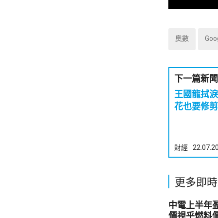
奧數
Goo
下一篇新聞
王國龍拭淚
花也要修剪
財經
22.07.2
更多即時
中電上半年盈
價視乎燃料