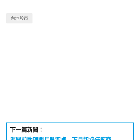
內地股市
下一篇新聞：
海關前助理關長吳潔貞 下月起接任廠商