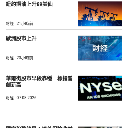
紐約期油上升89美仙
財經
21小時前
歐洲股巿上升
財經
23小時前
華爾街股市早段靠穩 標指曾
創新高
財經
07.08.2026