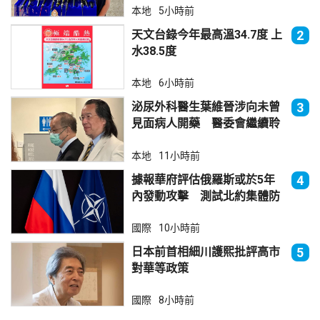
本地
5小時前
天文台錄今年最高溫34.7度 上
2
水38.5度
本地
6小時前
泌尿外科醫生葉維晉涉向未曾
3
見面病人開藥 醫委會繼續聆
訊
本地
11小時前
據報華府評估俄羅斯或於5年
4
內發動攻擊 測試北約集體防
禦
國際
10小時前
日本前首相細川護熙批評高市
5
對華等政策
國際
8小時前