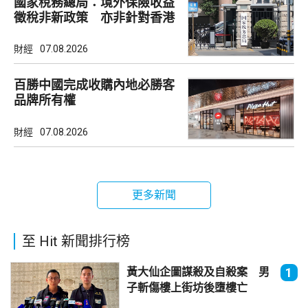
國家稅務總局：境外保險收益
徵稅非新政策 亦非針對香港
市場
財經
07.08.2026
百勝中國完成收購內地必勝客
品牌所有權
財經
07.08.2026
更多新聞
至 Hit 新聞排行榜
黃大仙企圖謀殺及自殺案 男
1
子斬傷樓上街坊後墮樓亡