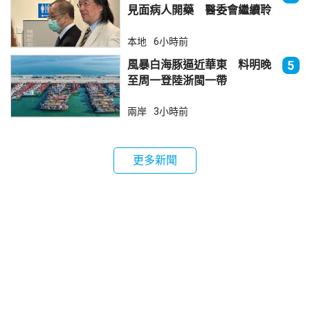
見面病人開藥 醫委會繼續聆
訊
本地
6小時前
風暴白海豚逼近華東 料明晚
5
至周一登陸浙閩一帶
兩岸
3小時前
更多新聞