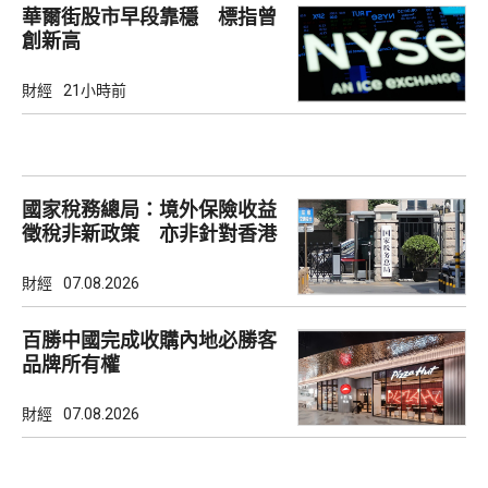
華爾街股市早段靠穩 標指曾
創新高
財經
21小時前
國家稅務總局：境外保險收益
徵稅非新政策 亦非針對香港
市場
財經
07.08.2026
百勝中國完成收購內地必勝客
品牌所有權
財經
07.08.2026