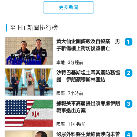
更多新聞
至 Hit 新聞排行榜
黃大仙企圖謀殺及自殺案 男
1
子斬傷樓上街坊後墮樓亡
本地
3分鐘前
沙特巴基斯坦土耳其簽防務協
2
議 伊朗籲穆斯林團結
國際
7小時前
據報美軍高層提出須考慮伊朗
3
戰事退出方案
國際
11小時前
泌尿外科醫生葉維晉涉向未曾
4