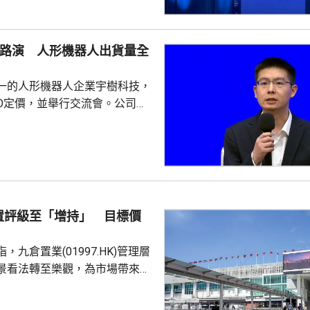
段的服務保障，截至上月，美團
集送日均訂單超過5萬，整體訂
O路演 人形機器人出貨量全
動運作，能感知更多訊息作出預
做好健康管理。他又指，美團在
一的人形機器人企業宇樹科技，
不...
PO定價，並舉行交流會。公司董
兼首席技術官王興興闡述公司競
略。王興興表示，宇樹科技堅持
心技術全棧自研，持續豐富產品
四足機器人及人形機器人全球市
年，公
量合計超過33000台，穩居全
置評級至「增持」 目標價
自2023年推出首款人形機器人
出中...
，九倉置業(01997.HK)管理層
景看法轉至樂觀，為市場帶來驚
年來首次展現較高信心，同時公
策，將派息比率由65%上調至