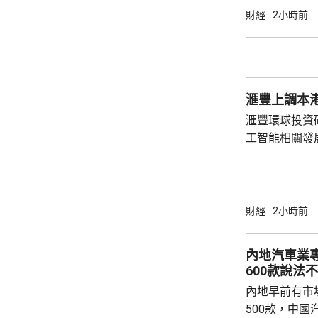
90%，認為
財經
2小時前
評級由「中性
元上調至35.7元。 摩通指，雖然今
數較高，但預
年正增長，並
滙豐上調本港
租金調整比率或.
滙豐環球投資
工智能相關發
本地需求保持
增長預測由原先
明年增長預測在3%。 滙豐環
華區高級經濟
財經
2小時前
表現較為強勁
地經濟動力均
內地汽車業
因素將持續發
600款說法
內地早前有市
500款，中