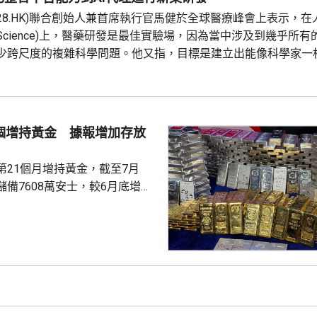
228.HK)聯合創始人兼首席執行官馬健於全球醫療峰會上表示，
for Science)上，醫藥研發是最佳實驗場，因為當中涉及到幾乎所
少跨尺度的複雜科學問題。他又指，目標是建立出能像科學家一
證的閉環系統，近期已將平台能力整合為Genius Agent，能
設施，完成真正的科研項目，並已...
1個增持黃金 據報增加存放
第21個月增持黃金，截至7月
備7608萬安士，較6月底增加
貨金靠穩，徘徊4300美元水
支持香港成為主要的黃金交易中
知情人士指，人行一直在將部分
敦轉移回國，過去幾個月已在香
預料趨勢持續。 香港上月啟
金清算系統。人行行長潘功勝在