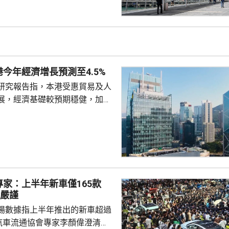
最困難時期已經過去。摩通將九置
」上調至「增持」，目標價由23
年下半年基
期海港城的租戶銷售額將維持按
跑贏大市，又預計2027財年續租
今年經濟增長預測至4.5%
..
研究報告指，本港受惠貿易及人
展，經濟基礎較預期穩健，加上
韌性，決定將今年本地生產總值
的3.8%上調至4.5%，同時維持
球投資研究大中
師辛怡然表示，本港上半年經濟
，貿易、人工智能需求周期及本
為增長提供支持，預期相關利好
專家：上半年新車僅165款
揮作用，推動香港經濟在未來一
不嚴謹
段時間保持增長。 即使管...
場數據指上半年推出的新車超過
國汽車流通協會專家李顏偉澄清，