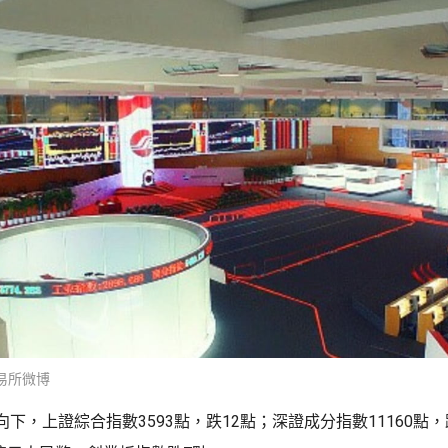
易所微博
下，上證綜合指數3593點，跌12點；深證成分指數11160點，