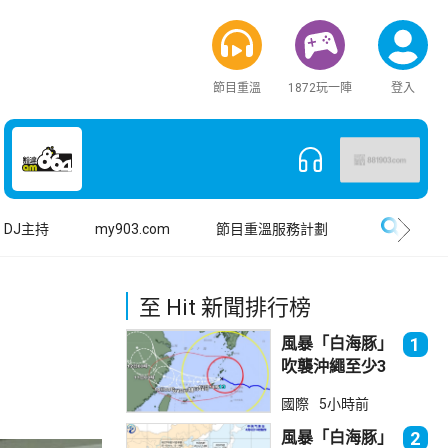
節目重溫
1872玩一陣
登入
搜尋
DJ主持
my903.com
節目重溫服務計劃
至 Hit 新聞排行榜
風暴「白海豚」
1
吹襲沖繩至少3
傷 近500航班
國際
5小時前
取消
風暴「白海豚」
2