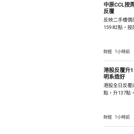
中原CCL按
啟動儀式表示，
反覆
反映二手樓價
159.82點，按周微跌
高級聯席董事
近兩成，二手
強硬，造成拉
財經
1小時前
現高位整固。C
持，近五周雖
港股反覆升13
點，未有轉勢
明系造好
多項資金管理
港股全日反覆向
趨觀望，部分業主
點，升137點
8531點，升
37點。 DeepSeek大幅上調API價格，大模型
股急升，MiniM
財經
1小時前
326.4元，升
譜(02513.H