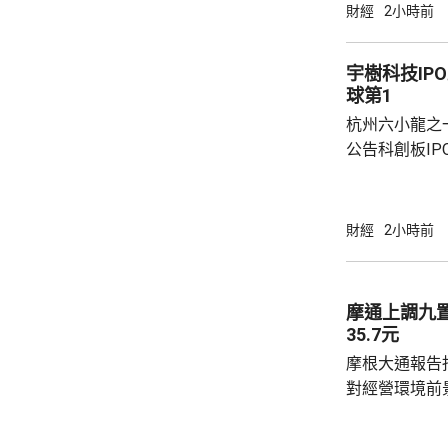
美團提供全時
財經
2小時前
買藥一對一的
單達數百萬。 王莆中表示，預計未來AI會令醫
宇樹科技IP
療服務變成主
球第1
判，幫助用戶
杭州六小龍之
具身智能上投資了
公告科創板I
事長、總經理
爭力與發展戰
通用機器人核
財經
2小時前
矩陣，已取得
場的主要份額。 他指，2023年至2025
司四足機器人銷
摩通上調九
球領先地位。
35.7元
H1、2024年推
摩根大通報告指
對經營環境前
喜，是公司多
司修改派息政