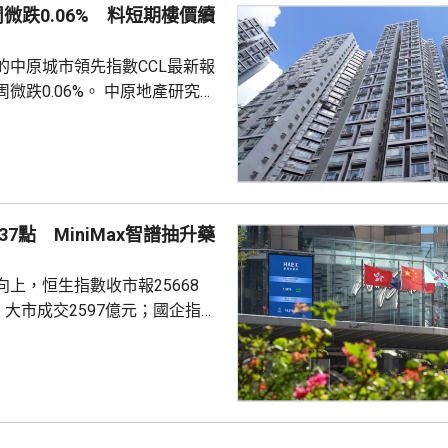
周微跌0.06% 料短期樓價續
將繼續提高國...
的中原城市領先指數CCL最新報
0.06%。 中原地產研究部
楊明儀指出，樓價已由低位回升
買家追價轉趨審慎，而業主態度
鋸局面，致成交量減少，樓價出
CL連續8周於160點上下窄幅爭
然四跌一升，但指數仍貼近160
7點 MiniMax智譜抽升藥
向下。她指，近期內地接連執行
措施令股市波動，業主買家均轉
上，恒生指數收市報25668
...
，大市成交2597億元；國企指數
32點；恒生科技指數4858點，升
ax(00100.HK)升近1成，報
29.2元，3日累計飊升近42%；智
K)升逾14%，報1246元，升159