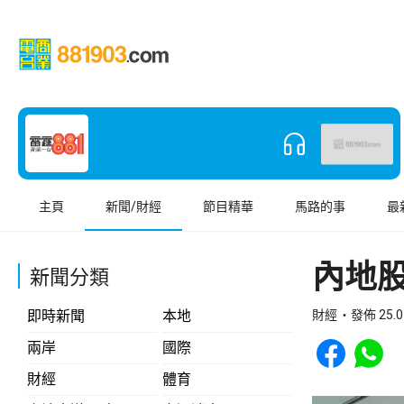
主頁
新聞/財經
節目精華
馬路的事
最
內地
新聞分類
即時新聞
本地
財經
發佈 25.0
Share to Face
Share t
兩岸
國際
財經
體育