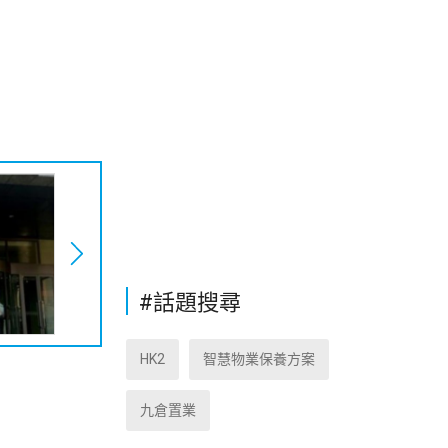
#話題搜尋
HK2
智慧物業保養方案
九倉置業