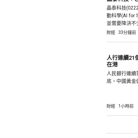
晶泰科技(02
動科學(AI 
並需要降決不
完成由猜想到驗
財經
33分鐘前
真實實驗和基礎
人行連續2
在港
人民銀行連續
底，中國黃金儲
64萬安士。現
平。 彭博報道指，人民銀行增加在香港存放黃
金，將可助力
財經
1小時前
心。報道引述
黃金儲備由倫
港增加黃金存儲，
動試運行的黃