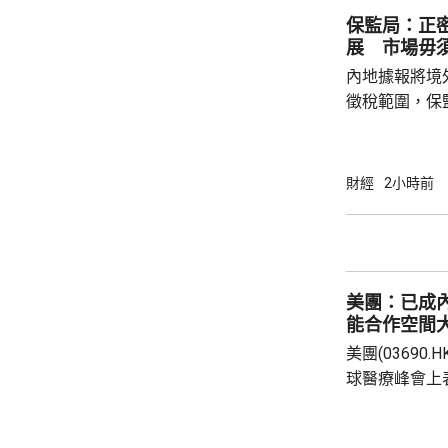
元。 其他A
保監局：正
展 市場毋
內地據報將境
徵稅範圍，保
地有關金融產
與業界保持緊密溝通。 保監
境外投資收益
財經
2小時前
存在，市場不
險市場發展成
貨幣選擇、環
承等專業服務
美團：已成
力。 香港
能合作空間
美團(03690
球醫療峰會上
衛生的產業生
的藥品零售平