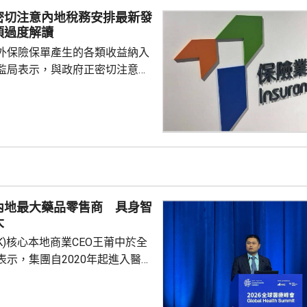
I相關股亦造好，兆易創新(0398...
密切注意內地稅務安排最新發
須過度解讀
外保險保單產生的各類收益納入
監局表示，與政府正密切注意內
品稅務安排的最新發展，同時會
局指，中國居民就
必須依法申報及繳稅的要求一直
用過度解讀或作出揣測。香港保
熟，產品設計靈活先進，可提供
球資產配置、人生規劃、財富傳
，相信對內地客戶有一定吸引
內地最大藥品零售商 具身智
保險業聯會表示，截至目前為...
大
.HK)核心本地商業CEO王莆中於全
表示，集團自2020年起進入醫療
態，以訂單來看已經是國內最大
台，每日服務數百萬人。他指，