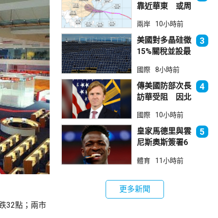
靠近華東 或周
日登陸浙閩沿岸
兩岸
10小時前
美國對多晶硅徵
3
15%關稅並設最
低價格 盧特尼
國際
8小時前
克：中國無法再
傾銷
傳美國防部次長
4
訪華受阻 因北
京不滿美對台軍
國際
10小時前
售
皇家馬德里與雲
5
尼斯奧斯簽署6
年新約
體育
11小時前
更多新聞
跌32點；兩市