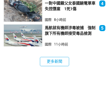
一對中國籍父女泰國騎電單車
4
失控墮崖 1死1傷
國際
8小時前
馬航就有機師涉毒被捕 強制
5
旗下所有機師接受毒品檢測
國際
11小時前
更多新聞