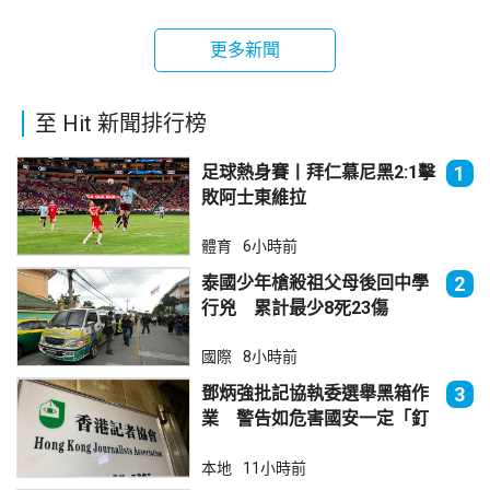
更多新聞
至 Hit 新聞排行榜
足球熱身賽丨拜仁慕尼黑2:1擊
1
敗阿士東維拉
體育
6小時前
泰國少年槍殺祖父母後回中學
2
行兇 累計最少8死23傷
國際
8小時前
鄧炳強批記協執委選舉黑箱作
3
業 警告如危害國安一定「釘
死你」
本地
11小時前