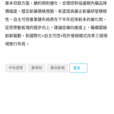
基本目錄方面，續約規則優化，合理控制協議期內藥品降
價幅度，穩定新藥價格預期，有望提高藥企新藥研發積極
性。自主可控產業鏈布局將在下半年迎來較多的催化劑，
從而帶動板塊的穩步向上。建議從橫向維度上，繼續圍繞
創新驅動，和國際化+自主可控+院外營銷模式改革三個領
域進行布局。
中信證券
醫保局
集採新規
更多 ...