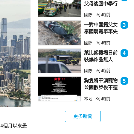
父母後回中學行
兇 累計最少8
國際
9小時前
死23傷
一對中國籍父女
3
泰國騎電單車失
控墮崖 1死1
國際
9小時前
傷
萊比錫機場日前
4
裝爆炸品無人
機 由一名司機
國際
9小時前
發現再踢落
狗隻將軍澳寵物
5
公園散步後不適
死亡 警列雜項
本地
8小時前
跟進
更多新聞
約4個月以來最