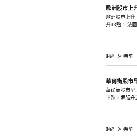
歐洲股巿上
歐洲股巿上升。 英國股巿收巿報10901
升33點。 法國股巿收巿報8714點，上升15
點。 德國
財經
6小時前
華爾街股市
華爾街股市早
下跌，通脹升
加息的恐慌情
上，標普50
孳息率下跌。 道瓊斯工業平均指數最新報
53965點，升80點； 標準普爾5
財經
9小時前
點，升27點； 納斯達克指數報26600點，升