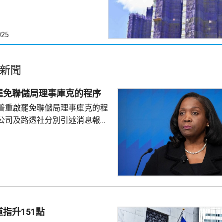
025
新聞
罷免聯儲局理事庫克的程序
普重啟罷免聯儲局理事庫克的程
公司及路透社分別引述消息報
僚長周三去信庫克，稱有充分理
揭貸款協議中作出虛假陳述，認
成疏忽，令人對她出任聯儲局理
質疑，因此特朗普正考慮撒銷她
要求她在21日內提交書面回覆。
聲明否認指控，強調白宮沒有任
除庫克的職務。 特朗普去年
指升151點
詐抵押貸款為由，解除庫...