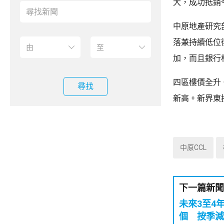
大，成功抵銷
中原地產研究
落兼持續低位
加，而且銀行相
四區樓價全升。
尋找
新高。新界東按
中原CCL
下一篇新聞
未來3至4
個 按季減4