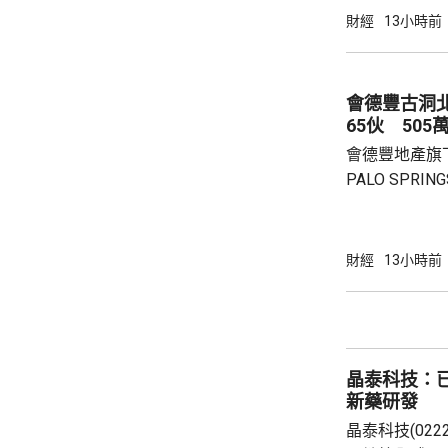
800家。 免去向Yum! Brands支付3%的特許經
財經
13小時前
營費所帶來的
除增值稅後的
2.8%。在計入
會德豐古洞北P
65伙 505
會德豐地產旗下古
PALO SPR
除最高15%折
866.9萬，折
實均呎1767
財經
13小時前
眾參觀及收票
晶泰科技：已
新藥研發
晶泰科技(02