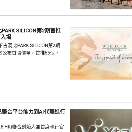
成本節約，預計會推動必勝客扣
餐廳利潤率和經營利潤率提升
交易相關成本、利息...
ARK SILICON第2期首推
萬入場
洞北PARK SILICON第2期
INGS公布首張價單，首推65伙，扣
扣優惠後，折實售價505.7萬至
實呎價介乎15903至18174元，折
1元。項目明日開放示範單位予公
，預計8月中旬首輪發售。
整合平台能力到AI代理進行
228.HK)聯合創始人兼首席執行官