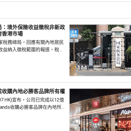
局：境外保險收益徵稅非新政
對香港市場
家稅務總局，回應有關內地居民
收益納入徵稅範圍的報道，稅務
負責人指，按照中國個人所得稅
中國稅收居民需就全球所得，履
境外保險收益也屬於應納稅所得
新政策，更不是專門針對香港保
 負責人指，居民個人
成收購內地必勝客品牌所有權
包括保險收益在內，應依法繳納
87.HK)宣布，公司已完成以12億
是國際通行做法，亦是中國個人
Brands收購必勝客品牌在內地所
來，一直堅持的基本原則...
定2027年和2028年每年淨新
家的目標，預計加速至每年超過