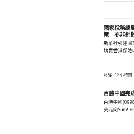
250點。
國家稅務總
策 亦非針
新華社引述國
購買香港保險
總局相關司局
法相關規定，
行納稅義務，
財經
13小時前
的範疇，並非
險市場，無需過度解讀。
百勝中國完
從境外取得，
百勝中國(099
個人所得稅，
美元向Yum! 
所得稅法實施以
有權的交易。 百勝中國首席執行官屈翠容表
示，將必勝客原
增超過600