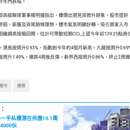
今年內跌幅。
部高級聯席董事楊明儀指出，樓價出現見底微升跡象。股市造好
徘徊，新盤及貨尾銷情理想，樓市氣氛明顯好轉，吸引買家入市
繼調高按揭回贈，估計可帶動短期CCL上望今年初139.25點高
港島按周升0.93%，指數創今年約4個月新高。九龍按周升0.69
周升1.49%，連跌4周後反彈。新界西按周升0.86%，終止2周
樓市
樓價
：
年一手私樓潛在供應10.1萬
000伙