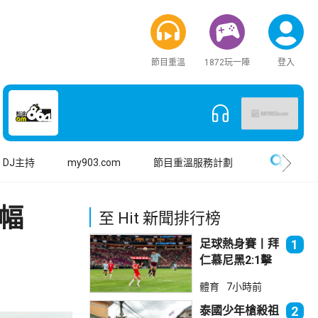
節目重溫
1872玩一陣
登入
搜尋
DJ主持
my903.com
節目重溫服務計劃
跌幅
至 Hit 新聞排行榜
足球熱身賽丨拜
1
仁慕尼黑2:1擊
敗阿士東維拉
體育
7小時前
泰國少年槍殺祖
2