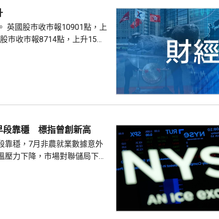
升
點，上
股巿收巿報26319點，上升179點。
早段靠穩 標指曾創新高
段靠穩，7月非農就業數據意外
溫壓力下降，市場對聯儲局下月
緒消退，三大主要指數全線向
0指數更一度創下歷史新高，國債
00指數報7737