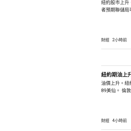
紐約股巿上升
者預期聯儲局
瓊斯工業平均指
點。 納斯達克指數收巿報26690點，上升342
點。 標普五百指數創新高，收巿報7757點，
上升47點。 總計整個星期，納指上升5.2%。
財經
2小時前
道指及標指分別
紐約期油上升
油價上升。紐約
89美仙。 倫敦布蘭特期油收巿報83.55美元，
上升1.06美元
財經
4小時前