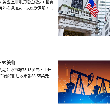
。美國上月非農職位減少，投資
可能推遲加息，以應對通脹。 道
數收巿報54036點，上升151
上升3%及3.6%。
89美仙
期油收巿報78.18美元，上升
。