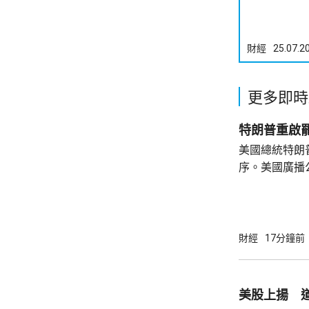
財經
25.07.2
更多即時
特朗普重啟
美國總統特朗
序。美國廣播
道，白宮副幕
由相信她在按
為相關行為構
事的誠信產生
財經
17分鐘前
的理事職位，
庫克的律師發
何正當理由可以解
美股上揚 道
8月底亦曾以欺