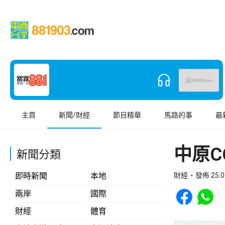
主頁
新聞/財經
節目精華
馬路的事
最
中原C
新聞分類
即時新聞
本地
財經
發佈 25.0
Share to Face
Share t
兩岸
國際
財經
體育