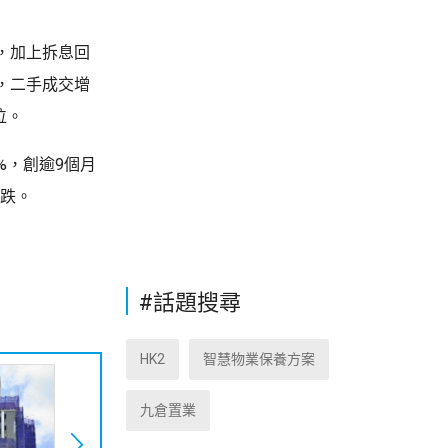
，加上拆息回
，二手成交增
位。
%，創逾9個月
連跌。
#話題搜尋
HK2
智慧物業保養方案
九倉置業