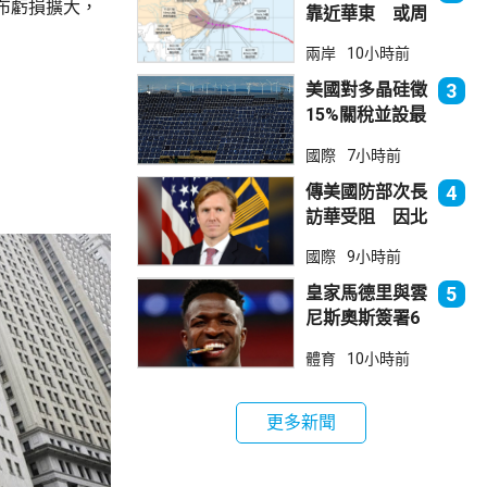
布虧損擴大，
靠近華東 或周
日登陸浙閩沿岸
兩岸
10小時前
美國對多晶硅徵
3
15%關稅並設最
低價格 盧特尼
國際
7小時前
克：中國無法再
傾銷
傳美國防部次長
4
訪華受阻 因北
京不滿美對台軍
國際
9小時前
售
皇家馬德里與雲
5
尼斯奧斯簽署6
年新約
體育
10小時前
更多新聞