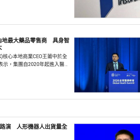
局指，中國居民就
必須依法申報及繳稅的要求一直
用過度解讀或作出揣測。香港保
熟，產品設計靈活先進，可提供
球資產配置、人生規劃、財富傳
內地最大藥品零售商 具身智
，相信對內地客戶有一定吸引
大
保險業聯會表示，截至目前為...
.HK)核心本地商業CEO王莆中於全
表示，集團自2020年起進入醫療
態，以訂單來看已經是國內最大
台，每日服務數百萬人。他指，
段的服務保障，截至上月，美團
集送日均訂單超過5萬，整體訂
動運作，能感知更多訊息作出預
做好健康管理。他又指，美團在
O路演 人形機器人出貨量全
不...