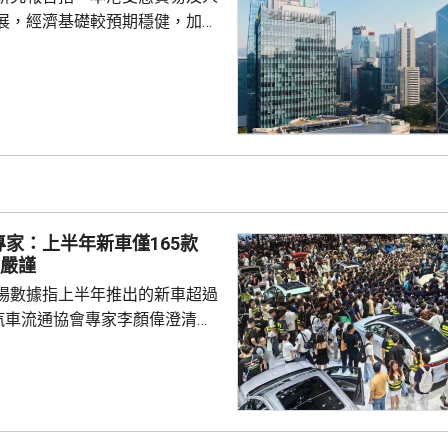
..
展，經濟基礎較預期穩健，加上
韌性，決定將今年本地生產總值
的3.8%上調至4.5%，同時維持
球投資研究大中
師辛怡然表示，本港上半年經濟
，貿易、人工智能需求周期及本
為增長提供支持，預期相關利好
揮作用，推動香港經濟在未來一
段時間保持增長。 即使管...
專家：上半年新車僅165款
不嚴謹
場數據指上半年推出的新車超過
國汽車流通協會專家李顏偉澄清，
新車型只有約165款，市面流傳
款的說法並不嚴謹。李顏偉在社交
指500多款是車型加上各類配
合併統計，例如新推出一款車型
可以算作1款車型，3個款型，如