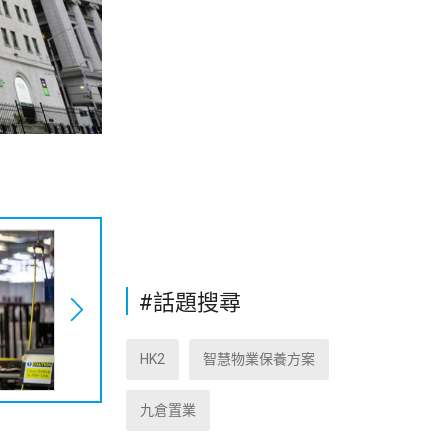
#話題搜尋
HK2
智慧物業保養方案
九倉置業