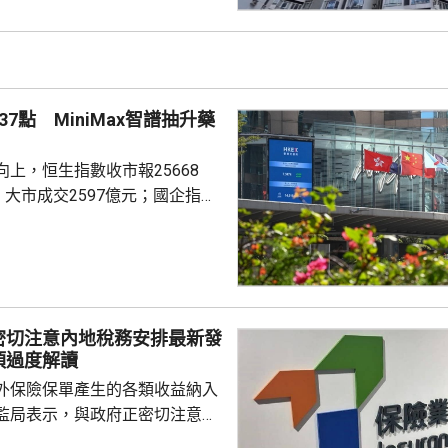
CL連續8周於160點上下窄幅爭
然四跌一升，但指數仍貼近160
向下。她指，近期內地接連執行
措施令股市波動，業主買家均轉
7點 MiniMax智譜抽升藥
...
上，恒生指數收市報25668
，大市成交2597億元；國企指數
32點；恒生科技指數4858點，升
ax(00100.HK)升近1成，報
29.2元，3日累計飊升近42%；智
K)升逾14%，報1246元，升159
密切注意內地稅務安排最新發
I相關股亦造好，兆易創新(0398...
須過度解讀
外保險保單產生的各類收益納入
監局表示，與政府正密切注意內
品稅務安排的最新發展，同時會