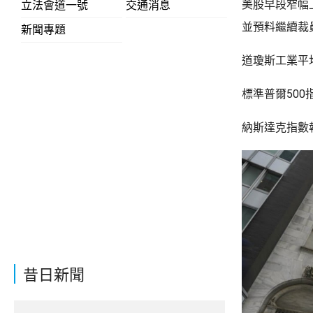
美股早段窄幅
立法會道一號
交通消息
並預料繼續裁
新聞專題
道瓊斯工業平均
標準普爾500
納斯達克指數報
昔日新聞