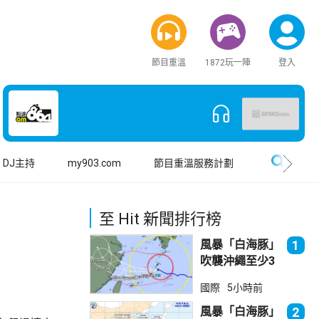
節目重溫
1872玩一陣
登入
搜尋
DJ主持
my903.com
節目重溫服務計劃
至 Hit 新聞排行榜
風暴「白海豚」
1
吹襲沖繩至少3
傷 近500航班
國際
5小時前
取消
風暴「白海豚」
2