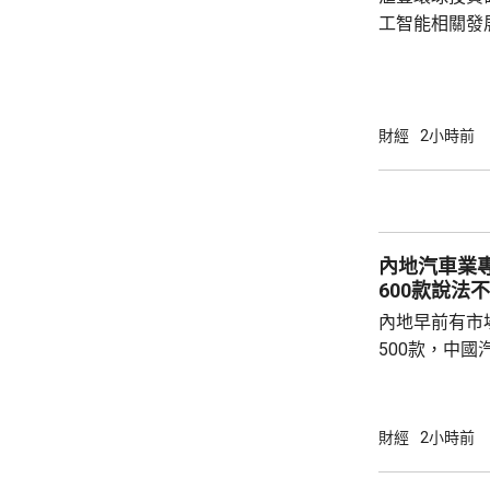
租金調整比率或.
工智能相關發
本地需求保持
增長預測由原先
明年增長預測在3%。 滙豐環
華區高級經濟
財經
2小時前
表現較為強勁
地經濟動力均
因素將持續發
內地汽車業
600款說法
內地早前有市
500款，中
全國上半年全
500至600
平台上解釋，
財經
2小時前
置、衍生款的
有3個配置，