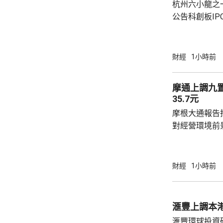
杭州六小龍之
公告科創板I
事長、總經理
爭力與發展戰
通用機器人核
財經
1小時前
矩陣，已取得
場的主要份額。 他指，2023年至2025
摩通上調九
司四足機器人銷
35.7元
球領先地位。
摩根大通報告指
H1、2024年推
對經營環境前
喜，是公司多
司修改派息政
90%，認為
財經
1小時前
評級由「中性
元上調至35.7元。 摩通指，雖然今
數較高，但預
滙豐上調本港
年正增長，並
滙豐環球投資