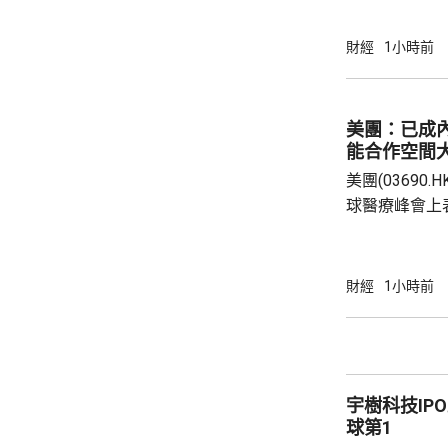
與業界保持緊密溝通。 保監
境外投資收益
財經
1小時前
存在，市場不
險市場發展成
貨幣選擇、環
美團：已成
承等專業服務
能合作空間
力。 香港
美團(03690
球醫療峰會上
衛生的產業生
的藥品零售平
美團提供全時
財經
1小時前
買藥一對一的
單達數百萬。 王莆中表示，預計未來AI會令醫
療服務變成主
判，幫助用戶
宇樹科技IP
具身智能上投資了
球第1