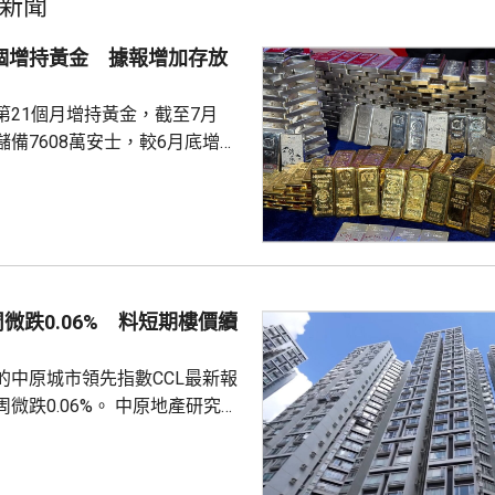
新聞
1個增持黃金 據報增加存放
第21個月增持黃金，截至7月
備7608萬安士，較6月底增加
貨金靠穩，徘徊4300美元水
支持香港成為主要的黃金交易中
知情人士指，人行一直在將部分
敦轉移回國，過去幾個月已在香
預料趨勢持續。 香港上月啟
周微跌0.06% 料短期樓價續
金清算系統。人行行長潘功勝在
將繼續提高國...
的中原城市領先指數CCL最新報
0.06%。 中原地產研究部
楊明儀指出，樓價已由低位回升
買家追價轉趨審慎，而業主態度
鋸局面，致成交量減少，樓價出