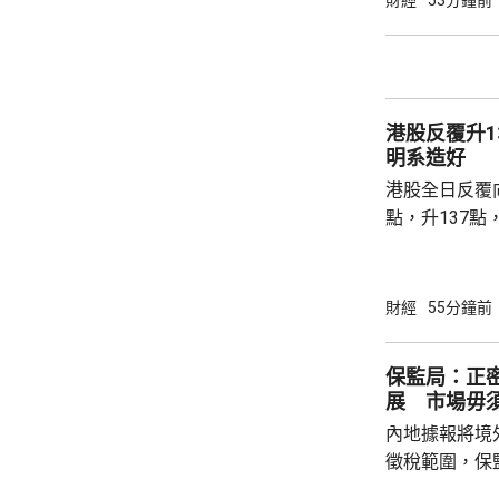
財經
53分鐘前
現高位整固。C
持，近五周雖
點，未有轉勢
多項資金管理
港股反覆升13
趨觀望，部分業主
明系造好
港股全日反覆向
點，升137點
8531點，升
37點。 DeepSeek大幅上調API價格，大模型
股急升，MiniM
財經
55分鐘前
326.4元，升
譜(02513.H
保監局：正
元。 其他A
展 市場毋
內地據報將境
徵稅範圍，保
地有關金融產