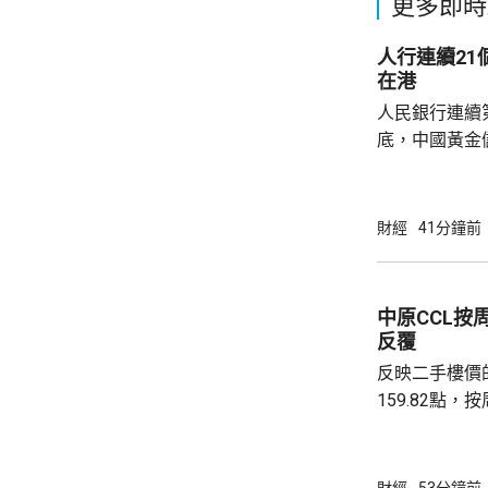
更多即時
人行連續2
在港
人民銀行連續
底，中國黃金儲
64萬安士。現
平。 彭博報道指，人民銀行增加在香港存放黃
金，將可助力
財經
41分鐘前
心。報道引述
黃金儲備由倫
港增加黃金存儲，
中原CCL按
動試運行的黃
反覆
啟動儀式表示，
反映二手樓價
159.82點，按周微跌
高級聯席董事
近兩成，二手
強硬，造成拉