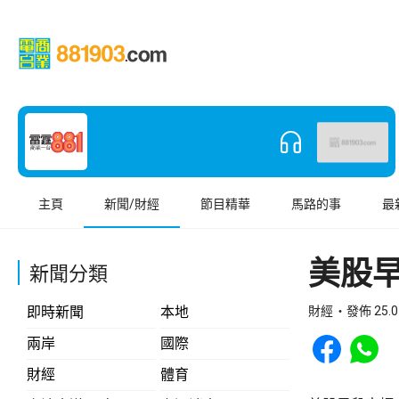
主頁
新聞/財經
節目精華
馬路的事
最
美股
新聞分類
即時新聞
本地
財經
發佈 25.0
Share to Face
Share t
兩岸
國際
財經
體育