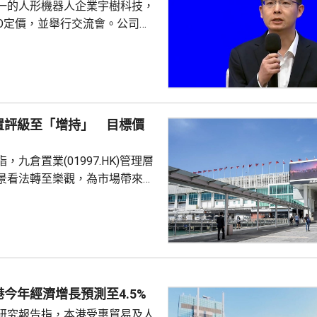
一的人形機器人企業宇樹科技，
PO定價，並舉行交流會。公司董
兼首席技術官王興興闡述公司競
略。王興興表示，宇樹科技堅持
心技術全棧自研，持續豐富產品
四足機器人及人形機器人全球市
年，公
置評級至「增持」 目標價
量合計超過33000台，穩居全
自2023年推出首款人形機器人
，九倉置業(01997.HK)管理層
出中...
景看法轉至樂觀，為市場帶來驚
年來首次展現較高信心，同時公
策，將派息比率由65%上調至
最困難時期已經過去。摩通將九置
」上調至「增持」，目標價由23
年下半年基
期海港城的租戶銷售額將維持按
今年經濟增長預測至4.5%
跑贏大市，又預計2027財年續租
研究報告指，本港受惠貿易及人