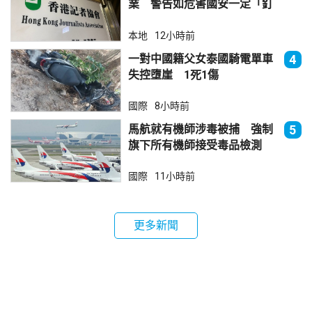
業 警告如危害國安一定「釘
死你」
本地
12小時前
一對中國籍父女泰國騎電單車
4
失控墮崖 1死1傷
國際
8小時前
馬航就有機師涉毒被捕 強制
5
旗下所有機師接受毒品檢測
國際
11小時前
更多新聞