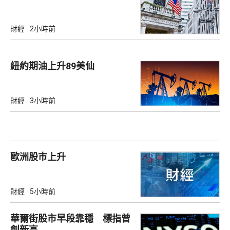
財經
2小時前
紐約期油上升89美仙
財經
3小時前
歐洲股巿上升
財經
5小時前
華爾街股市早段靠穩 標指曾
創新高