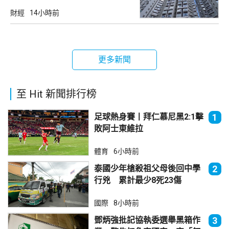
財經
14小時前
更多新聞
至 Hit 新聞排行榜
足球熱身賽丨拜仁慕尼黑2:1擊
1
敗阿士東維拉
體育
6小時前
泰國少年槍殺祖父母後回中學
2
行兇 累計最少8死23傷
國際
8小時前
鄧炳強批記協執委選舉黑箱作
3