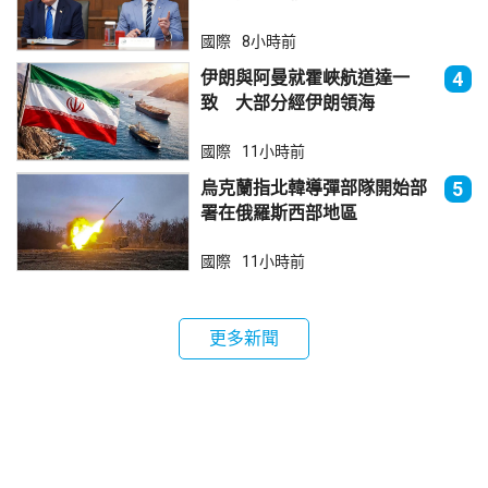
國際
8小時前
伊朗與阿曼就霍峽航道達一
4
致 大部分經伊朗領海
國際
11小時前
烏克蘭指北韓導彈部隊開始部
5
署在俄羅斯西部地區
國際
11小時前
更多新聞