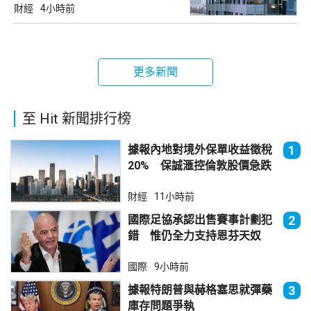
財經
4小時前
更多新聞
至 Hit 新聞排行榜
據報內地對境外保單收益徵稅
1
20% 保誠滙控倫敦股價急跌
財經
11小時前
國際足協承認出售賽事計劃犯
2
錯 惟仍全力支持恩芬天奴
國際
9小時前
據報特朗普與赫格塞思就彈藥
3
庫存問題爭執