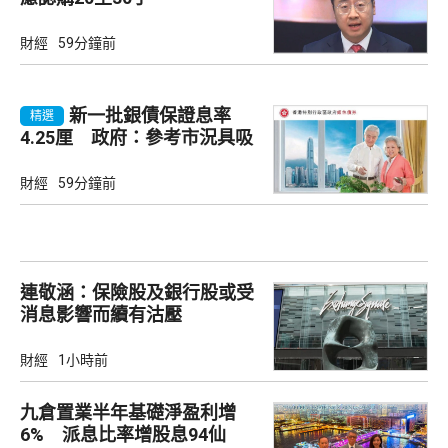
財經
59分鐘前
新一批銀債保證息率
精選
4.25厘 政府：參考市況具吸
引力
財經
59分鐘前
連敬涵：保險股及銀行股或受
消息影響而續有沽壓
財經
1小時前
九倉置業半年基礎淨盈利增
6% 派息比率增股息94仙