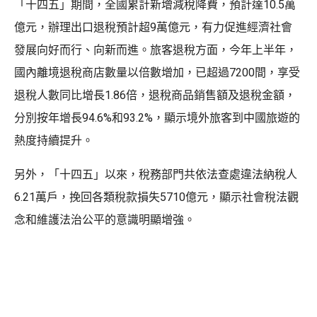
「十四五」期間，全國累計新增減稅降費，預計達10.5萬
億元，辦理出口退稅預計超9萬億元，有力促進經濟社會
發展向好而行、向新而進。旅客退稅方面，今年上半年，
國內離境退稅商店數量以倍數增加，已超過7200間，享受
退稅人數同比增長1.86倍，退稅商品銷售額及退稅金額，
分別按年增長94.6%和93.2%，顯示境外旅客到中國旅遊的
熱度持續提升。
另外，「十四五」以來，稅務部門共依法查處違法納稅人
6.21萬戶，挽回各類稅款損失5710億元，顯示社會稅法觀
念和維護法治公平的意識明顯增強。