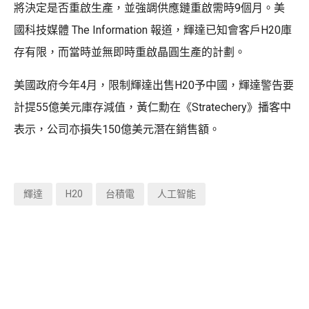
將決定是否重啟生產，並強調供應鏈重啟需時9個月。美
國科技媒體 The Information 報道，輝達已知會客戶H20庫
存有限，而當時並無即時重啟晶圓生產的計劃。
美國政府今年4月，限制輝達出售H20予中國，輝達警告要
計提55億美元庫存減值，黃仁勳在《Stratechery》播客中
表示，公司亦損失150億美元潛在銷售額。
輝達
H20
台積電
人工智能