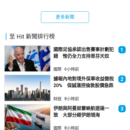
更多新聞
至 Hit 新聞排行榜
國際足協承認出售賽事計劃犯
1
錯 惟仍全力支持恩芬天奴
國際
6小時前
據報內地對境外保單收益徵稅
2
20% 保誠滙控倫敦股價急跌
財經
8小時前
伊朗與阿曼就霍峽航道達一
3
致 大部分經伊朗領海
國際
8小時前