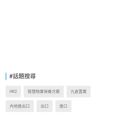
#話題搜尋
HK2
智慧物業保養方案
九倉置業
內地進出口
出口
進口