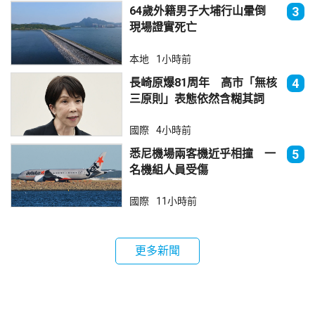
64歲外籍男子大埔行山暈倒
3
現場證實死亡
本地
1小時前
長崎原爆81周年 高市「無核
4
三原則」表態依然含糊其詞
國際
4小時前
悉尼機場兩客機近乎相撞 一
5
名機組人員受傷
國際
11小時前
更多新聞