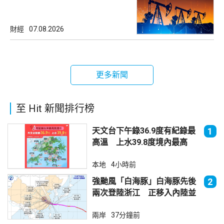
財經
07.08.2026
更多新聞
至 Hit 新聞排行榜
天文台下午錄36.9度有紀錄最
1
高溫 上水39.8度境內最高
本地
4小時前
強颱風「白海豚」白海豚先後
2
兩次登陸浙江 正移入內陸並
減弱
兩岸
37分鐘前