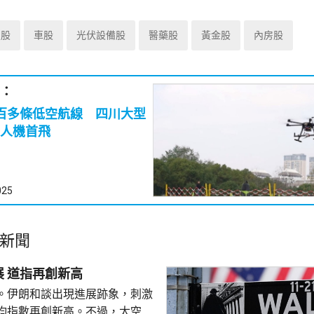
技股
車股
光伏設備股
醫藥股
黃金股
內房股
：
百多條低空航線 四川大型
人機首飛
025
新聞
美股個別發展 道指再創新高
。伊朗和談出現進展跡象，刺激
均指數再創新高。不過，太空探