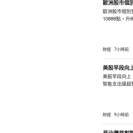
歐洲股市個
歐洲股市個別發展。 英國富
10888點，升8點。 法國CAC指
點，升2點。 德國DAX指數收報26126點，跌
76點。
財經
7小時前
美股早段向上 
美股早段向上。
智能支出遠超
AMD晶片。Sp
4%。不過中
銷了有關跌幅。 道瓊斯工業平均指數報54
點，升488點。 標普500指數報7783點，
財經
9小時前
點。 納斯