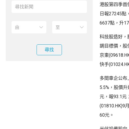
港股第四季首個
日報27245
6637點，升1
科技股造好，騰訊
調目標價，股價升
尋找
京東(09618.
快手(01024.
多間車企公布上
5.5%，股價升
元，報93.1元
(01810.H
60元。
光伏設備股向上