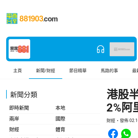
主頁
新聞/財經
節目精華
馬路的事
最
港股半
新聞分類
2%阿
即時新聞
本地
兩岸
國際
財經
發佈 02.1
Share to Face
Share t
財經
體育