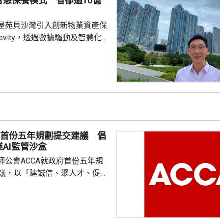
智慧保養模式 省卻逾10億
屋苑貝沙灣引入創新物業資產保
gevity，透過數據驅動及智慧化
大維修，為業主省卻總預算高達
、平均每戶38萬元的大維修支出，
用此模式的住宅屋苑。 貝沙灣
008年間入伙，屋苑管理公司於
自2033年起分階段進行大維修。
及工程風險，業主之一、亞洲博
裁哈永安獲推選成立專責小組，
府首份五年規劃提交建議 倡
AI監管沙盒
師公會ACCA就政府首份五年規
建議，以「建誠信、聚人才、促轉
涵蓋會計專業發展、人工智能應
度銜接、北部都會區產業布局、
定位、綠色經濟擴容及財會專業