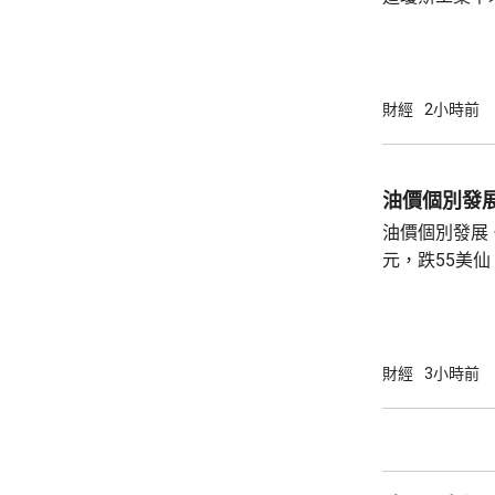
索技術公司(Sp
季度業績後，
累納斯達克指數回落。 道指收
263點。 納指收報26363點，跌221點。 標普
財經
2小時前
五百指數收報7
油價個別發
油價個別發展。
元，跌55美仙，跌幅0
收報79.45美
財經
3小時前