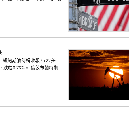
aceX)同超微半導體(AMD)公布
股價分別下挫一成三及7%，拖
報54349點，升
723點，跌12點。
展
紐約期油每桶收報75.22美
.73%。 倫敦布蘭特期油
元，升9美仙，升幅0.11%。