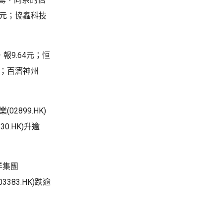
2.1元；協鑫科技
，報9.64元；恒
6元；百濟神州
2899.HK)
30.HK)升逾
洋集團
3383.HK)跌逾