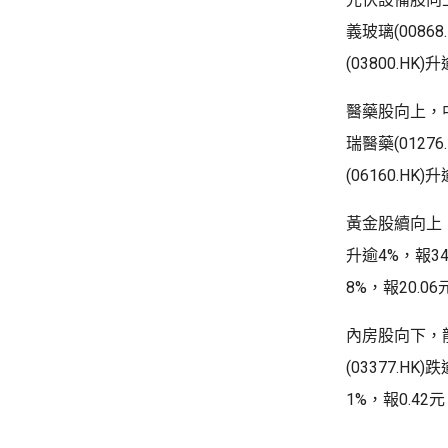
義玻璃(0086
(03800.HK
醫藥股向上，中生
瑞醫藥(0127
(06160.HK
黃金股續向上，紫
升逾4%，報34.
8%，報20.0
內房股向下，龍
(03377.HK
1%，報0.42