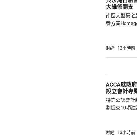
貝沙灣首創
大維修開支
南區大型豪宅
養方案Home
管理取代傳統
10.57億元
成為全港首個採
財經
12小時前
於2004至2
2022年建議
面對龐大開支
覽館前行政總
ACCA就政
歷時3年研究...
設立會計專業
特許公認會計
劃提交10項
型」為主題，
用、大灣區制
國際金融中心
財經
13小時前