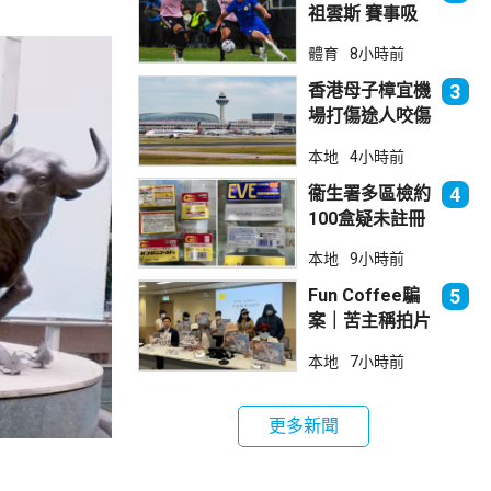
祖雲斯 賽事吸
引逾4.8萬球迷
體育
8小時前
入場
香港母子樟宜機
3
場打傷途人咬傷
警員 被新加坡
本地
4小時前
法院判囚
衞生署多區檢約
4
100盒疑未註冊
日本止痛藥 警
本地
9小時前
拘38歲男子
Fun Coffee騙
5
案｜苦主稱拍片
後遭遊說投資
本地
7小時前
立法會議員倡加
強保障
更多新聞