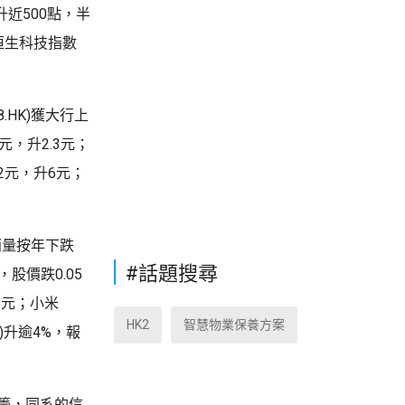
近500點，半
；恒生科技指數
8.HK)獲大行上
8元，升2.3元；
9.2元，升6元；
銷量按年下跌
#話題搜尋
，股價跌0.05
.5元；小米
HK2
智慧物業保養方案
K)升逾4%，報
藍籌，同系的信