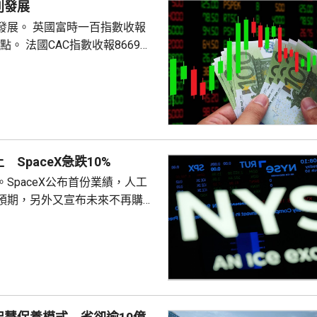
別發展
時一百指數收報
數收報8669
SpaceX急跌10%
SpaceX公布首份業績，人工
預期，另外又宣布未來不再購買
aceX股價急跌10%，AMD亦跌
東局勢緩和帶來的樂觀情緒，抵
574
升46
達克指數報26675點，升90點。