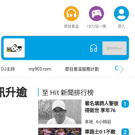
節目重溫
1872玩一陣
登入
搜尋
DJ主持
my903.com
節目重溫服務計劃
訊升逾
至 Hit 新聞排行榜
著名填詞人黎彼
1
得逝世 享年76
歲
本地
6小時前
車路士0:1不敵
2