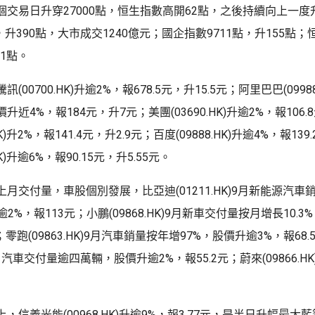
交易日升穿27000點，恒生指數高開62點，之後持續向上一度升
點，升390點，大市成交1240億元；國企指數9711點，升155點
71點。
(00700.HK)升逾2%，報678.5元，升15.5元；阿里巴巴(0998
近4%，報184元，升7元；美團(03690.HK)升逾2%，報106.
HK)升2%，報141.4元，升2.9元；百度(09888.HK)升逾4%，報13
HK)升逾6%，報90.15元，升5.55元。
月交付量，車股個別發展，比亞迪(01211.HK)9月新能源汽車
逾2%，報113元；小鵬(09868.HK)9月新車交付量按月增長10.3%
；零跑(09863.HK)9月汽車銷量按年增97%，股價升逾3%，報68
K)9月汽車交付量逾四萬輛，股價升逾2%，報55.2元；蔚來(09866.H
，信義光能(00968.HK)升逾9%，報3.77元，是半日升幅最大