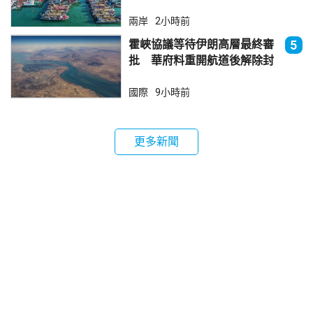
兩岸
2小時前
霍峽協議等待伊朗高層最終審
5
批 華府料重開航道後解除封
鎖
國際
9小時前
更多新聞