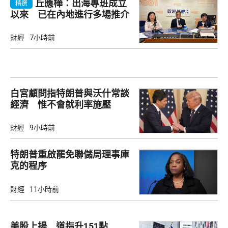
丘應樺：出海專班成立
精選
以來 已在內地進行多場推介
會
財經
7小時前
白宮顧問指特朗普與沃什常談
經濟 惟不會就利率施壓
財經
9小時前
特朗普重啟罷免聯儲局理事庫
克的程序
財經
11小時前
美股上揚 道指升151點