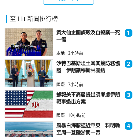
至 Hit 新聞排行榜
黃大仙企圖謀殺及自殺案一死
1
一傷
本地
3小時前
沙特巴基斯坦土耳其簽防務協
2
議 伊朗籲穆斯林團結
國際
7小時前
據報美軍高層提出須考慮伊朗
3
戰事退出方案
國際
10小時前
風暴白海豚逼近華東 料明晚
4
至周一登陸浙閩一帶