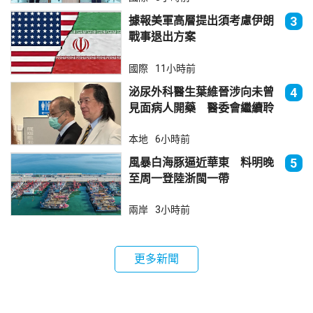
據報美軍高層提出須考慮伊朗
3
戰事退出方案
國際
11小時前
泌尿外科醫生葉維晉涉向未曾
4
見面病人開藥 醫委會繼續聆
訊
本地
6小時前
風暴白海豚逼近華東 料明晚
5
至周一登陸浙閩一帶
兩岸
3小時前
更多新聞