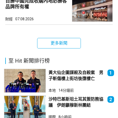
百勝中國完成收購內地必勝客
品牌所有權
財經
07.08.2026
更多新聞
至 Hit 新聞排行榜
黃大仙企圖謀殺及自殺案 男
1
子斬傷樓上街坊後墮樓亡
本地
14分鐘前
沙特巴基斯坦土耳其簽防務協
2
議 伊朗籲穆斯林團結
國際
8小時前