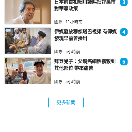
日本前首相細川護熙批評高市
3
對華等政策
國際
11小時前
伊媒發放穆傑塔巴視頻 有傳媒
4
發現早前曾播出
國際
5小時前
拜登兒子：父親癌細胞擴散到
5
其他部位 帶來痛苦
國際
5小時前
更多新聞