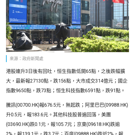
來源：政府新聞處
港股連升3日後有回吐，恒生指數低開65點，之後跌幅擴
大，最新報27130點，跌156點，大市成交314億元；國企
指數9650點，跌73點；恒生科技指數6591點，跌91點。
騰訊(00700.HK)報676.5元，無起跌；阿里巴巴(09988.HK)
升0.5元，報183.6元。其他科技股普遍回落，美團
(03690.HK)跌0.1元，報105.7元；京東(09618.HK)跌逾
2%，報139.1元，跌3.7元；百度(09888.HK)跌近2%，報