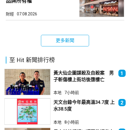
品牌所有權
財經
07.08.2026
更多新聞
至 Hit 新聞排行榜
黃大仙企圖謀殺及自殺案 男
1
子斬傷樓上街坊後墮樓亡
本地
7小時前
天文台錄今年最高溫34.7度 上
2
水38.5度
本地
8小時前