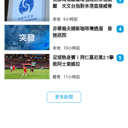
壓 天文台指對本港直接威脅
不大
本地
6小時前
非華裔夫婦新咖啡灣遇溺 昏
4
迷送院
本地
10小時前
足球熱身賽丨拜仁慕尼黑2:1擊
5
敗阿士東維拉
體育
11小時前
更多新聞