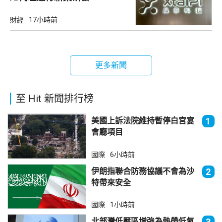
財經
17小時前
更多新聞
至 Hit 新聞排行榜
美國上訴法院維持暫停白宮宴
1
會廳項目
國際
6小時前
伊朗指聯合防務協議不會為沙
2
特帶來安全
國際
1小時前
北部灣低壓區增強為熱帶低氣
3