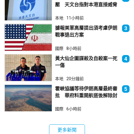
壓 天文台指對本港直接威脅
不大
本地
11小時前
據報美軍高層提出須考慮伊朗
3
戰事退出方案
國際
8小時前
黃大仙企圖謀殺及自殺案一死
4
一傷
本地
20分鐘前
霍峽協議等待伊朗高層最終審
5
批 華府料重開航道後解除封
鎖
國際
6小時前
更多新聞