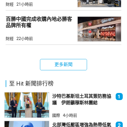
財經
21小時前
百勝中國完成收購內地必勝客
品牌所有權
財經
22小時前
更多新聞
至 Hit 新聞排行榜
沙特巴基斯坦土耳其簽防務協
1
議 伊朗籲穆斯林團結
國際
4小時前
北部灣低壓區增強為熱帶低氣
2