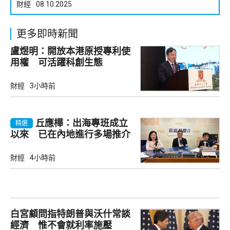
財經
08.10.2025
更多即時新聞
盧煜明：開放本港原授專利使
用權 可活躍科創生態
財經
3小時前
丘應樺：出海專班成立
精選
以來 已在內地進行多場推介
會
財經
4小時前
白宮顧問指特朗普與沃什常談
經濟 惟不會就利率施壓