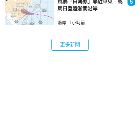
風暴「白海豚」靠近華東 或
5
周日登陸浙閩沿岸
兩岸
1小時前
更多新聞